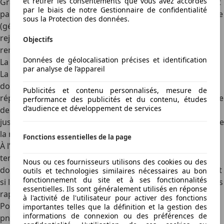
et retirer les consentements que vous avez accordés
Grâce à des flancs renforcés, ces pneus à roulage peuvent
par le biais de notre Gestionnaire de confidentialité
parcourir une distance de 80 km à 100 km à vitesse réduite
sous la Protection des données.
(généralement 80 km/h), offrant ainsi le temps de
rejoindre un garage pour une réparation ou un
Objectifs
remplacement.
Données de géolocalisation précises et identification
La durée de vie estimée d’un pneu après une réparation
par analyse de l’appareil
La durée de vie d’un pneu réparé dépend du type de
dommage et de la méthode de réparation utilisée. Une
Publicités et contenu personnalisés, mesure de
réparation par patch ou champignon, réalisée sur la bande
performance des publicités et du contenu, études
d’audience et développement de services
de roulement, peut permettre au pneu de parcourir
jusqu’à 20 000 kilomètres supplémentaires, à condition que
la réparation soit conforme aux normes.
Fonctions essentielles de la page
À l’inverse, une mèche insérée pour une réparation
temporaire durera généralement moins longtemps, et ne
Nous ou ces fournisseurs utilisons des cookies ou des
doit pas être utilisée comme solution permanente, surtout
outils et technologies similaires nécessaires au bon
fonctionnement du site et à ses fonctionnalités
si le pneu est soumis à des charges élevées ou des vitesses
essentielles. Ils sont généralement utilisés en réponse
rapides.
à l'activité de l'utilisateur pour activer des fonctions
Pourquoi s’adresser à un professionnel pour réparer un
importantes telles que la définition et la gestion des
informations de connexion ou des préférences de
pneu