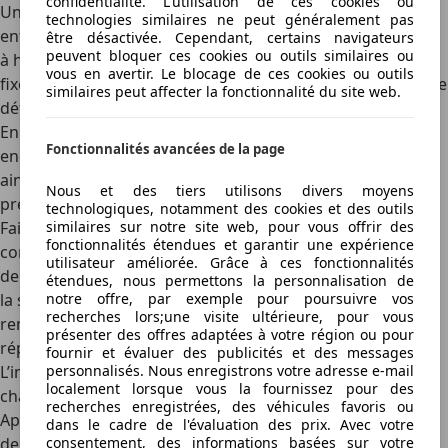
confidentialité. L'utilisation de ces cookies ou
Une réparation de pneu mal réalisée à domicile peut
technologies similaires ne peut généralement pas
entraîner des risques importants pour la sécurité, surtout
être désactivée. Cependant, certains navigateurs
peuvent bloquer ces cookies ou outils similaires ou
à haute vitesse. Une mèche mal insérée ou un patch mal
vous en avertir. Le blocage de ces cookies ou outils
fixé peut provoquer une fuite soudaine de pression ou une
similaires peut affecter la fonctionnalité du site web.
déformation du pneu, augmentant le risque d’éclatement.
En outre, des réparations inadéquates peuvent
Fonctionnalités avancées de la page
endommager la structure interne du pneu, engendrant
ainsi des coûts supplémentaires pour un remplacement
Nous et des tiers utilisons divers moyens
prématuré.
technologiques, notamment des cookies et des outils
similaires sur notre site web, pour vous offrir des
Faire appel à un professionnel garantit une intervention
fonctionnalités étendues et garantir une expérience
conforme aux normes de sécurité. Les experts disposent
utilisateur améliorée. Grâce à ces fonctionnalités
de l’équipement adapté pour démonter le pneu, inspecter
étendues, nous permettons la personnalisation de
notre offre, par exemple pour poursuivre vos
la structure interne et recommander la réparation ou le
recherches lors;une visite ultérieure, pour vous
remplacement. De plus, il offre une garantie sur la
présenter des offres adaptées à votre région ou pour
réparation, assurant une tranquillité d’esprit.
fournir et évaluer des publicités et des messages
personnalisés. Nous enregistrons votre adresse e-mail
L’importance de vérifier l’usure et l’alignement après
localement lorsque vous la fournissez pour des
chaque réparation de pneu
recherches enregistrées, des véhicules favoris ou
Après chaque réparation, il est conseillé de vérifier l’usure
dans le cadre de l'évaluation des prix. Avec votre
consentement, des informations basées sur votre
de la bande de roulement et l’alignement des roues. Une