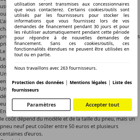
utilisation seront transmises aux concessionnaires
usure irrégulière peut indiquer un problème d’alignement
que vous contacterez. Certains cookies/outils sont
ou de pression, réduisant la durabilité de la réparation.
utilisés par les fournisseurs pour stocker les
informations que vous fournissez lors de vos
L’alignement garantit une répartition uniforme de la
demandes de financement pendant 30 jours et pour
charge sur les pneus, limitant les risques de déformation
les réutiliser automatiquement pendant cette période
précoce. Un entretien régulier prolonge la durée de vie des
pour répondre à de nouvelles demandes de
financement. Sans ces cookies/outils, ces
pneus et améliore la stabilité du véhicule.
fonctionnalités étendues ne peuvent être utilisées en
Le coût moyen de réparation d’un pneu
tout ou en partie.
Le coût d’une
réparation
d’un
pneu
varie selon le type de
dommage et la méthode de réparation.
Nous travaillons avec 263 fournisseurs.
Une réparation rapide par mèche coûte généralement
entre 10 euros et 20 euros.
|
|
Protection des données
Mentions légales
Liste des
Une réparation par patch ou champignon, qui nécessite le
fournisseurs
démontage du pneu, peut coûter entre 20 euros et 50
euros.
Paramètres
Accepter tout
En cas de dommage grave nécessitant un remplacement,
le coût dépend du modèle et de la taille du pneu, mais un
pneu neuf peut coûter entre 50 euros et plusieurs
centaines d’euros.