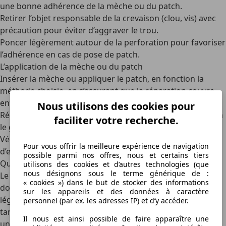
une bonne adhérence de la mèche ou du patch.
Retirer l’objet
responsable de la crevaison (clou, vis) avec
précaution pour éviter d’aggraver le trou.
Poncer légèrement
autour de la perforation pour favoriser
l’adhérence en cas de pose de patch.
L’application de la mèche ou du patch
Insérer la mèche
ou
appliquer le patch
, en fonction la
méthode choisie, en s’assurant que la réparation couvre
entièrement la zone de perforation.
Nous utilisons des cookies pour
Réajuster le pneu
une fois réparé et vérifier l’étanchéité en
faciliter votre recherche.
le gonflant à la pression recommandée.
Vérifier l’absence de fuites
en aspergeant la zone réparée
Pour vous offrir la meilleure expérience de navigation
d’eau savonneuse pour confirmer l’étanchéité.
possible parmi nos offres, nous et certains tiers
Quel kit de réparation de pneu acheter ?
utilisons des cookies et d’autres technologies (que
nous désignons sous le terme générique de :
Le kit de réparation de pneu doit être adapté au type de
« cookies ») dans le but de stocker des informations
dommage et au modèle du pneu. Pour des perforations
sur les appareils et des données à caractère
légères, un kit de mèches en caoutchouc peut suffire,
personnel (par ex. les adresses IP) et d’y accéder.
tandis que des kits plus complets incluant des patchs et
Il nous est ainsi possible de faire apparaître une
une colle spéciale assurant une étanchéité maximale sont