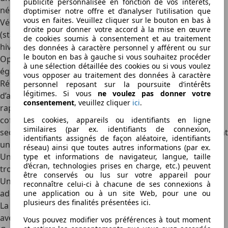
publicité personnalisée en fonction de vos intérêts,
nécessaires pour les réparations internes permanentes.
d’optimiser notre offre et d’analyser l’utilisation que
vous en faites. Veuillez cliquer sur le bouton en bas à
Vérifier que le kit est compatible avec le type de pneu
droite pour donner votre accord à la mise en œuvre
(standard, tout-terrain, haute performance, pneu été ou
de cookies soumis à consentement et au traitement
hiver) garantit une réparation plus efficace et durable.
des données à caractère personnel y afférent ou sur
le bouton en bas à gauche si vous souhaitez procéder
Opter pour des kits de qualité, souvent certifiés, est
à une sélection détaillée des cookies ou si vous voulez
également un gage de sécurité.
vous opposer au traitement des données à caractère
Réparer un pneu par soi-même nécessite en revanche
personnel reposant sur la poursuite d’intérêts
légitimes. Si vous
ne voulez pas donner votre
d’autres outils spécifiques pour garantir une intervention
consentement
, veuillez cliquer
ici
.
rapide et efficace. Voici les équipements à avoir dans son
coffre en permanence, en plus de l’indispensable roue de
Les cookies, appareils ou identifiants en ligne
similaires (par ex. identifiants de connexion,
secours et d’une bombe anti crevaison, en particulier avant
identifiants assignés de façon aléatoire, identifiants
un déplacement lointain :
réseau) ainsi que toutes autres informations (par ex.
Un
tire-bouchon ou une râpe
pour nettoyer et préparer le
type et informations de navigateur, langue, taille
d’écran, technologies prises en charge, etc.) peuvent
trou avant insertion de la mèche.
être conservés ou lus sur votre appareil pour
Une
pompe à air
pour regonfler le pneu à la pression
reconnaître celui-ci à chacune de ses connexions à
adéquate après la réparation.
une application ou à un site Web, pour une ou
plusieurs des finalités présentées ici.
La technologie RunFlat permet de rouler temporairement
avec un pneu crevé, même en cas de perte de pression.
Vous pouvez modifier vos préférences à tout moment