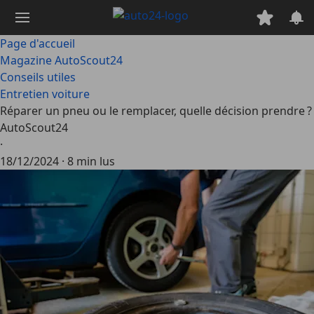
Passer
au
contenu
Page d'accueil
principal
Magazine AutoScout24
Conseils utiles
Entretien voiture
Réparer un pneu ou le remplacer, quelle décision prendre ?
AutoScout24
·
18/12/2024
·
8 min lus