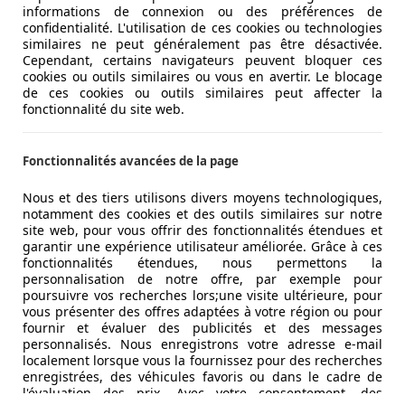
informations de connexion ou des préférences de
confidentialité. L'utilisation de ces cookies ou technologies
cheteurs potentiels ? Organise un rendez-vous et fais parle
similaires ne peut généralement pas être désactivée.
Cependant, certains navigateurs peuvent bloquer ces
 sur les défauts et éventuels accidents qu'aurait subi le véh
cookies ou outils similaires ou vous en avertir. Le blocage
une garantie telle qu'une carte d'identité valable et vérifi
de ces cookies ou outils similaires peut affecter la
fonctionnalité du site web.
ur ? Plus rien ne s’oppose à la vente. Fournis tous les docum
Fonctionnalités avancées de la page
entretien, le mode d’emploi, les documents attestant les répa
Nous et des tiers utilisons divers moyens technologiques,
notamment des cookies et des outils similaires sur notre
site web, pour vous offrir des fonctionnalités étendues et
garantir une expérience utilisateur améliorée. Grâce à ces
fonctionnalités étendues, nous permettons la
personnalisation de notre offre, par exemple pour
poursuivre vos recherches lors;une visite ultérieure, pour
vous présenter des offres adaptées à votre région ou pour
fournir et évaluer des publicités et des messages
personnalisés. Nous enregistrons votre adresse e-mail
localement lorsque vous la fournissez pour des recherches
enregistrées, des véhicules favoris ou dans le cadre de
l'évaluation des prix. Avec votre consentement, des