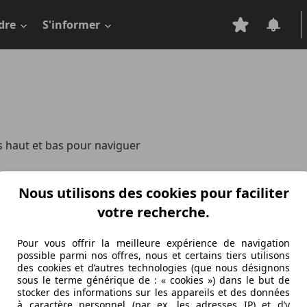
dre
S'informer
es haut et bas pour naviguer
Nous utilisons des cookies pour faciliter
es haut et bas pour naviguer
votre recherche.
Pour vous offrir la meilleure expérience de navigation
to
possible parmi nos offres, nous et certains tiers utilisons
ut24
des cookies et d’autres technologies (que nous désignons
sous le terme générique de : « cookies ») dans le but de
stocker des informations sur les appareils et des données
à caractère personnel (par ex. les adresses IP) et d’y