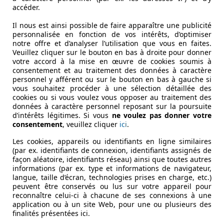
accéder.
ues minutes
Il nous est ainsi possible de faire apparaître une publicité
personnalisée en fonction de vos intérêts, d’optimiser
sonnes intéressées
notre offre et d’analyser l’utilisation que vous en faites.
Veuillez cliquer sur le bouton en bas à droite pour donner
votre accord à la mise en œuvre de cookies soumis à
prix
consentement et au traitement des données à caractère
personnel y afférent ou sur le bouton en bas à gauche si
vous souhaitez procéder à une sélection détaillée des
our un meilleur placement possible
cookies ou si vous voulez vous opposer au traitement des
données à caractère personnel reposant sur la poursuite
d’intérêts légitimes. Si vous
ne voulez pas donner votre
consentement
, veuillez cliquer
ici
.
former sur le prix
Les cookies, appareils ou identifiants en ligne similaires
(par ex. identifiants de connexion, identifiants assignés de
façon aléatoire, identifiants réseau) ainsi que toutes autres
 véhicule et placer l'annonce en ligne
informations (par ex. type et informations de navigateur,
langue, taille d’écran, technologies prises en charge, etc.)
ments et organiser des rendez-vous
peuvent être conservés ou lus sur votre appareil pour
reconnaître celui-ci à chacune de ses connexions à une
application ou à un site Web, pour une ou plusieurs des
r le contrat de vente et la remise du remise
finalités présentées ici.