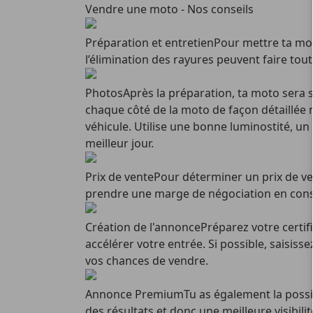
Vendre une moto - Nos conseils
Préparation et entretien
Pour mettre ta mot
l’élimination des rayures peuvent faire to
Photos
Après la préparation, ta moto sera
chaque côté de la moto de façon détaillée 
véhicule. Utilise une bonne luminostité, u
meilleur jour.
Prix de vente
Pour déterminer un prix de ve
prendre une marge de négociation en cons
Création de l'annonce
Préparez votre certif
accélérer votre entrée. Si possible, saisis
vos chances de vendre.
Annonce Premium
Tu as également la possi
des résultats et donc une meilleure visibilit