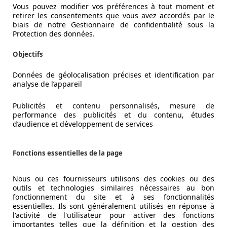
Vous pouvez modifier vos préférences à tout moment et
retirer les consentements que vous avez accordés par le
biais de notre Gestionnaire de confidentialité sous la
o sous son meilleur jour, un nettoyage en profondeur, un en
Protection des données.
ute la différence. Une apparence soignée augmente tes chan
Objectifs
 sous son meilleur jour pour être prise en photo. Nous te
Données de géolocalisation précises et identification par
mais également en format paysage (horizontal) qui convient 
analyse de l’appareil
n arrière plan attrayant et une résolution d'image maximale
Publicités et contenu personnalisés, mesure de
performance des publicités et du contenu, études
d’audience et développement de services
nte réaliste, tu peux consulter des modèles similaire sur n
idération.
Fonctions essentielles de la page
icat d'immatriculation partie I (document d'immatriculation 
sez également les données optionnelles de la moto, telles que
Nous ou ces fournisseurs utilisons des cookies ou des
outils et technologies similaires nécessaires au bon
fonctionnement du site et à ses fonctionnalités
essentielles. Ils sont généralement utilisés en réponse à
bilité d'insérer une annonce premium. Cela te permet d’obte
l'activité de l'utilisateur pour activer des fonctions
importantes telles que la définition et la gestion des
é.