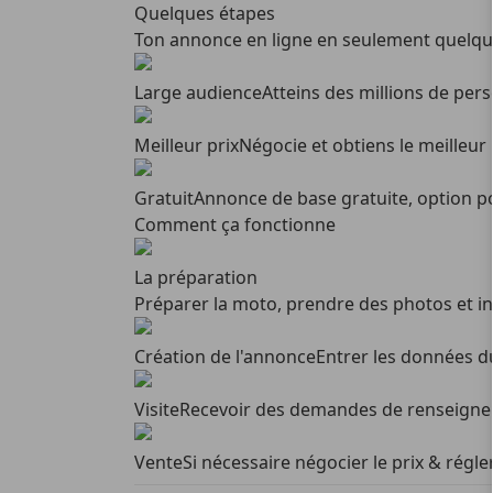
Quelques étapes
Ton annonce en ligne en seulement quelq
Large audience
Atteins des millions de per
Meilleur prix
Négocie et obtiens le meilleur 
Gratuit
Annonce de base gratuite, option p
Comment ça fonctionne
La préparation
Préparer la moto, prendre des photos et in
Création de l'annonce
Entrer les données du
Visite
Recevoir des demandes de renseigne
Vente
Si nécessaire négocier le prix & régle