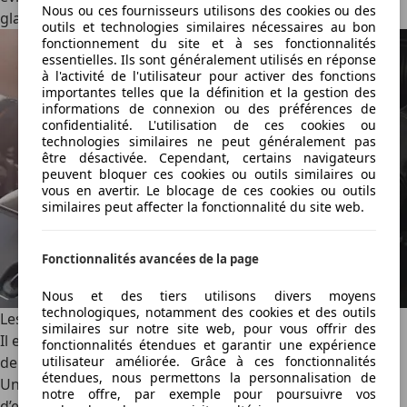
Nous ou ces fournisseurs utilisons des cookies ou des
glaçage des disques de frein.
outils et technologies similaires nécessaires au bon
fonctionnement du site et à ses fonctionnalités
essentielles. Ils sont généralement utilisés en réponse
à l'activité de l'utilisateur pour activer des fonctions
importantes telles que la définition et la gestion des
informations de connexion ou des préférences de
confidentialité. L'utilisation de ces cookies ou
technologies similaires ne peut généralement pas
être désactivée. Cependant, certains navigateurs
peuvent bloquer ces cookies ou outils similaires ou
vous en avertir. Le blocage de ces cookies ou outils
similaires peut affecter la fonctionnalité du site web.
Fonctionnalités avancées de la page
Nous et des tiers utilisons divers moyens
technologiques, notamment des cookies et des outils
Les outils de diagnostic d’un rodage efficace
similaires sur notre site web, pour vous offrir des
Il est possible de surveiller le rodage de la voiture à l’aide
fonctionnalités étendues et garantir une expérience
de certains outils de diagnostic embarqués ou externes.
utilisateur améliorée. Grâce à ces fonctionnalités
étendues, nous permettons la personnalisation de
Un outil de diagnostic OBD2 permet de vérifier les codes
notre offre, par exemple pour poursuivre vos
d’erreur
liés au moteur, aux freins ou à la boîte de vitesses.