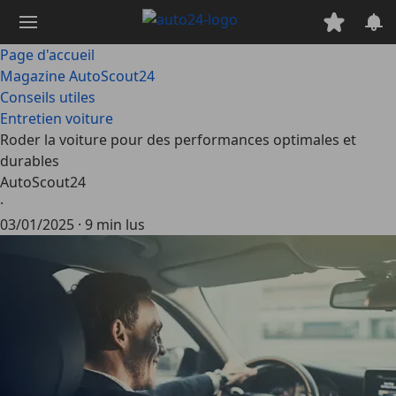
Passer
au
contenu
Page d'accueil
principal
Magazine AutoScout24
Conseils utiles
Entretien voiture
Roder la voiture pour des performances optimales et
durables
AutoScout24
·
03/01/2025
·
9 min lus