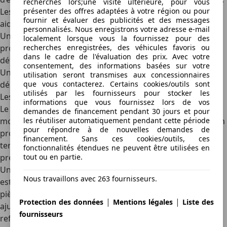
recherches lors;une visite ultérieure, pour vous
Les indicateurs de consommation d’huile et de carburant
présenter des offres adaptées à votre région ou pour
fournir et évaluer des publicités et des messages
aident à détecter les anomalies pendant le rodage.
personnalisés. Nous enregistrons votre adresse e-mail
Un test de compression moteur peut détecter des
localement lorsque vous la fournissez pour des
problèmes de segments
mal ajustés ou de soupapes
recherches enregistrées, des véhicules favoris ou
dans le cadre de l'évaluation des prix. Avec votre
défectueuses.
consentement, des informations basées sur votre
Un outil de mesure des vibrations permet d’identifier des
utilisation seront transmises aux concessionnaires
déséquilibres
dans le moteur ou la transmission.
que vous contacterez. Certains cookies/outils sont
utilisés par les fournisseurs pour stocker les
Les précautions à prendre après la période de rodage
informations que vous fournissez lors de vos
Le rodage ne garantit pas à lui seul la durabilité d’un
demandes de financement pendant 30 jours et pour
moteur, certaines pratiques doivent être adoptées pour en
les réutiliser automatiquement pendant cette période
pour répondre à de nouvelles demandes de
prolonger la durée de vie. Une fois la phase de rodage
financement. Sans ces cookies/outils, ces
terminée, il est nécessaire de respecter certaines
fonctionnalités étendues ne peuvent être utilisées en
précautions.
tout ou en partie.
Une révision intégrale après les 1500 premiers kilomètres
Nous travaillons avec 263 fournisseurs.
est recommandée, afin de s’assurer que le moteur, les
pièces mécaniques et les niveaux de fluides se sont bien
|
|
Protection des données
Mentions légales
Liste des
ajustés. Au besoin, un appoint du liquide de
fournisseurs
refroidissement, du liquide de frein et de l’huile peut être