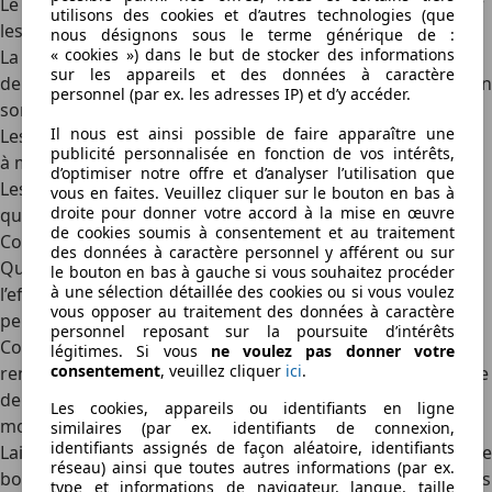
Le moteur devient plus silencieux au fil des kilomètres
, car
utilisons des cookies et d’autres technologies (que
les frottements entre les pièces mécaniques diminuent.
nous désignons sous le terme générique de :
« cookies ») dans le but de stocker des informations
La consommation d’huile se stabilise
et ne nécessite plus
sur les appareils et des données à caractère
de remplissage fréquent, signe que les segments de piston
personnel (par ex. les adresses IP) et d’y accéder.
sont bien ajustés.
Il nous est ainsi possible de faire apparaître une
Les passages de vitesses deviennent plus fluides
au fur et
publicité personnalisée en fonction de vos intérêts,
à mesure que la boîte de vitesses s’adapte.
d’optimiser notre offre et d’analyser l’utilisation que
Les freins gagnent en mordant et en réactivité
après
vous en faites. Veuillez cliquer sur le bouton en bas à
droite pour donner votre accord à la mise en œuvre
quelques centaines de kilomètres de conduite.
de cookies soumis à consentement et au traitement
Conseils pratiques pour roder efficacement sa voiture
des données à caractère personnel y afférent ou sur
Quelques bonnes pratiques permettent de maximiser
le bouton en bas à gauche si vous souhaitez procéder
à une sélection détaillée des cookies ou si vous voulez
l’efficacité du rodage d’une voiture et de garantir des
vous opposer au traitement des données à caractère
performances optimales.
personnel reposant sur la poursuite d’intérêts
Consulte le carnet d’entretien fourni par le constructeur
légitimes. Si vous
ne voulez pas donner votre
consentement
, veuillez cliquer
ici
.
renseigne sur les spécificités du rodage de chaque modèle
de voiture, notamment les plages de vitesse et de régime
Les cookies, appareils ou identifiants en ligne
moteur indiquées.
similaires (par ex. identifiants de connexion,
identifiants assignés de façon aléatoire, identifiants
Laisser chauffer le moteur avant chaque départ
assure une
réseau) ainsi que toutes autres informations (par ex.
bonne lubrification au démarrage et réduit les frottements
type et informations de navigateur, langue, taille