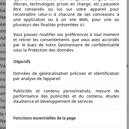
excessifs sur des composants internes plus fragiles à
d’écran, technologies prises en charge, etc.) peuvent
être conservés ou lus sur votre appareil pour
basse température.
reconnaître celui-ci à chacune de ses connexions à
Ne pas surcharger le véhicule inutilement
, car un poids
une application ou à un site Web, pour une ou
excessif sollicite davantage le moteur et les composants
plusieurs des finalités présentées ici.
mécaniques.
Vous pouvez modifier vos préférences à tout moment
Adopter une conduite douce et progressive
limite les
et retirer les consentements que vous avez accordés
chocs mécaniques sur les composants neufs et permet au
par le biais de notre Gestionnaire de confidentialité
sous la Protection des données.
moteur de s’adapter en douceur, sans forcer les pistons ni
les soupapes.
Objectifs
Varier les types de trajets (ville, route, autoroute)
expose le
moteur à différentes conditions de travail. Les trajets
Données de géolocalisation précises et identification
par analyse de l’appareil
mixtes combinant les routes urbaines, les nationales et les
autoroutes le sollicitent de manière équilibrée et
Publicités et contenu personnalisés, mesure de
améliorent sa polyvalence.
performance des publicités et du contenu, études
Surveiller la consommation d’huile et de carburant
est
d’audience et développement de services
nécessaire pour détecter d’éventuelles anomalies pendant
le rodage.
Fonctions essentielles de la page
Ne pas solliciter les freins de manière excessive au début
évite la surchauffe des plaquettes, qui peut entraîner un