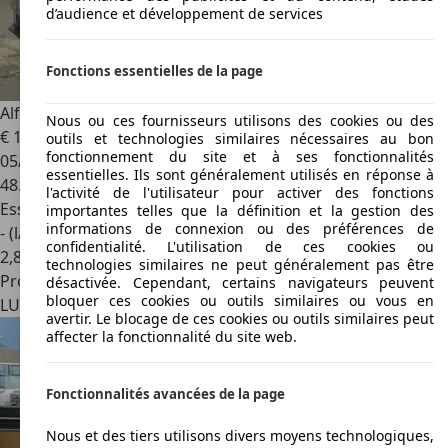
d’audience et développement de services
Fonctions essentielles de la page
Alfa Romeo Giulietta
1.4 TB 170 Luxe Automatique
Nous ou ces fournisseurs utilisons des cookies ou des
€ 16.950
outils et technologies similaires nécessaires au bon
fonctionnement du site et à ses fonctionnalités
05/2017
essentielles. Ils sont généralement utilisés en réponse à
48.000 km
l'activité de l'utilisateur pour activer des fonctions
Essence
importantes telles que la définition et la gestion des
informations de connexion ou des préférences de
- (l/100 km)
confidentialité. L'utilisation de ces cookies ou
2
,
8
technologies similaires ne peut généralement pas être
Professionnel
désactivée. Cependant, certains navigateurs peuvent
bloquer ces cookies ou outils similaires ou vous en
LU 9230
Diekirch
avertir. Le blocage de ces cookies ou outils similaires peut
affecter la fonctionnalité du site web.
Fonctionnalités avancées de la page
Nous et des tiers utilisons divers moyens technologiques,