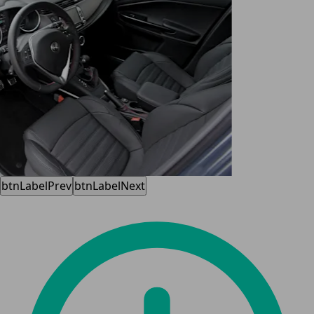
btnLabelPrev
btnLabelNext