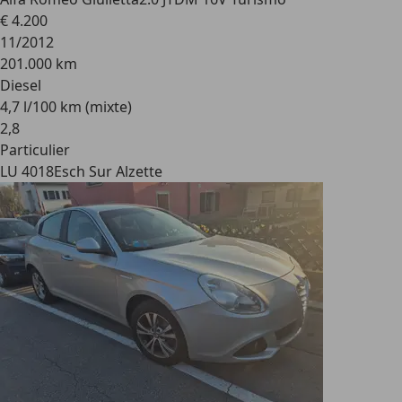
€ 4.200
11/2012
201.000 km
Diesel
4,7 l/100 km (mixte)
2
,
8
Particulier
LU 4018
Esch Sur Alzette