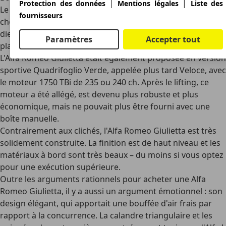
|
|
Protection des données
Mentions légales
Liste des
Le plaisir de conduite est présent quel que soit le moteur
fournisseurs
choisi : même le plus modeste des moteurs à essence ou
diesel est
vif
et la boîte de vitesses manuelle est également
Paramètres
Accepter tout
plaisante à manipuler.
L'Alfa Romeo Giulietta était également proposée en version
sportive
Quadrifoglio Verde
, appelée plus tard Veloce, avec
le moteur 1750 TBi de 235 ou 240 ch. Après le lifting, ce
moteur a été allégé, est devenu plus robuste et plus
économique, mais ne pouvait plus être fourni avec une
boîte manuelle.
Contrairement aux clichés, l'Alfa Romeo Giulietta est
très
solidement construite
. La finition est de haut niveau et les
matériaux à bord sont très beaux – du moins si vous optez
pour une exécution supérieure.
Outre les arguments rationnels pour acheter une Alfa
Romeo Giulietta, il y a aussi un argument émotionnel : son
design élégant
, qui apportait une bouffée d'air frais par
rapport à la concurrence. La calandre triangulaire et les