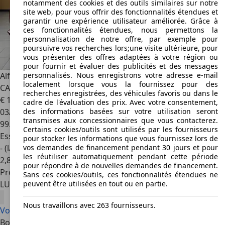
notamment des cookies et des outils similaires sur notre
site web, pour vous offrir des fonctionnalités étendues et
garantir une expérience utilisateur améliorée. Grâce à
ces fonctionnalités étendues, nous permettons la
personnalisation de notre offre, par exemple pour
poursuivre vos recherches lors;une visite ultérieure, pour
vous présenter des offres adaptées à votre région ou
pour fournir et évaluer des publicités et des messages
personnalisés. Nous enregistrons votre adresse e-mail
Alfa Romeo Giulietta
1.4 SPORT 120 , 1HAND, CARPLAY,
localement lorsque vous la fournissez pour des
CAMERA, LED, GARAN
recherches enregistrées, des véhicules favoris ou dans le
€ 14.900
cadre de l'évaluation des prix. Avec votre consentement,
des informations basées sur votre utilisation seront
03/2019
transmises aux concessionnaires que vous contacterez.
99.000 km
Certains cookies/outils sont utilisés par les fournisseurs
Essence
pour stocker les informations que vous fournissez lors de
vos demandes de financement pendant 30 jours et pour
- (l/100 km)
les réutiliser automatiquement pendant cette période
2
,
8
pour répondre à de nouvelles demandes de financement.
Professionnel
Sans ces cookies/outils, ces fonctionnalités étendues ne
peuvent être utilisées en tout ou en partie.
LU 4410
Soleuvre
Nous travaillons avec 263 fournisseurs.
Voir toutes les offres Alfa Romeo Giulietta
Bonnes raisons