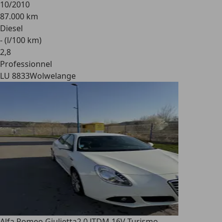
10/2010
87.000 km
Diesel
- (l/100 km)
2
,
8
Professionnel
LU 8833
Wolwelange
Alfa Romeo Giulietta
2.0 JTDM 16V Turismo