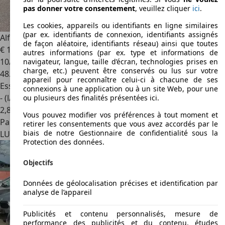
pas donner votre consentement
, veuillez cliquer
ici
.
Les cookies, appareils ou identifiants en ligne similaires
(par ex. identifiants de connexion, identifiants assignés
Alfa Romeo Giulietta
Giulietta 1.4 TB 16V Super
de façon aléatoire, identifiants réseau) ainsi que toutes
€ 11.500
autres informations (par ex. type et informations de
10/2017
navigateur, langue, taille d’écran, technologies prises en
charge, etc.) peuvent être conservés ou lus sur votre
48.000 km
appareil pour reconnaître celui-ci à chacune de ses
Essence
connexions à une application ou à un site Web, pour une
- (l/100 km)
ou plusieurs des finalités présentées ici.
2
,
8
Vous pouvez modifier vos préférences à tout moment et
Particulier
retirer les consentements que vous avez accordés par le
biais de notre Gestionnaire de confidentialité sous la
LU 2736
Luxembourg
Protection des données.
Objectifs
Données de géolocalisation précises et identification par
analyse de l’appareil
Publicités et contenu personnalisés, mesure de
performance des publicités et du contenu, études