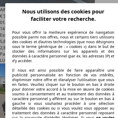
Alfa Romeo Giulietta
Giulietta 1.4 TB 16V Multiair
Nous utilisons des cookies pour
€ 5.500
faciliter votre recherche.
01/2011
141.000 km
Pour vous offrir la meilleure expérience de navigation
Essence
possible parmi nos offres, nous et certains tiers utilisons
5,8 l/100 km (mixte)
des cookies et d’autres technologies (que nous désignons
sous le terme générique de : « cookies ») dans le but de
2
,
8
stocker des informations sur les appareils et des
Particulier
données à caractère personnel (par ex. les adresses IP) et
LU 7317
Steinsel
d’y accéder.
Il nous est ainsi possible de faire apparaître une
publicité personnalisée en fonction de vos intérêts,
d’optimiser notre offre et d’analyser l’utilisation que vous
en faites. Veuillez cliquer sur le bouton en bas à droite
pour donner votre accord à la mise en œuvre de cookies
soumis à consentement et au traitement des données à
caractère personnel y afférent ou sur le bouton en bas à
gauche si vous souhaitez procéder à une sélection
détaillée des cookies ou si vous voulez vous opposer au
traitement des données à caractère personnel reposant
sur la poursuite d’intérêts légitimes. Si vous
ne voulez