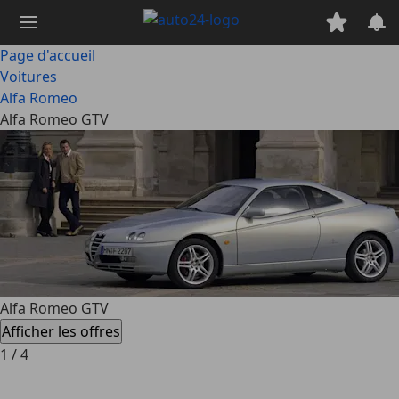
Passer
au
contenu
Page d'accueil
principal
Voitures
Alfa Romeo
Alfa Romeo GTV
Alfa Romeo GTV
Afficher les offres
1
/
4