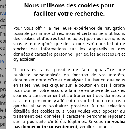
Nous utilisons des cookies pour
même année, l'Alfa GTV fut remplacée par son successeur
faciliter votre recherche.
l'
Alfa Brera
, une voiture de sport améliorée dans quelques
domaines, mais qui n'était plus tout aussi puissante que la
GTV. Les faiblesses de la Brera se concentrent toutes dans
Pour vous offrir la meilleure expérience de navigation
possible parmi nos offres, nous et certains tiers utilisons
l'habitacle et, ici, plus particulièrement dans le domaine du
des cookies et d’autres technologies (que nous désignons
confort. Tout d'abord, l'espace est relativement restreint,
sous le terme générique de : « cookies ») dans le but de
ce qui est néanmoins habituel pour une voiture de sport et
stocker des informations sur les appareils et des
données à caractère personnel (par ex. les adresses IP) et
se retrouve également dans les séries similaires de chez
d’y accéder.
Porsche
et Ferrari. Dans la version "2+2" de l'Alfa GTV, les
sièges arrière offrent juste assez de place pour deux
Il nous est ainsi possible de faire apparaître une
publicité personnalisée en fonction de vos intérêts,
bagages de taille plutôt grande.
d’optimiser notre offre et d’analyser l’utilisation que vous
On retrouve également des points faibles typiques des
en faites. Veuillez cliquer sur le bouton en bas à droite
produits
Alfa Romeo
: entre autres, une électronique qui se
pour donner votre accord à la mise en œuvre de cookies
soumis à consentement et au traitement des données à
détraque de temps à autre et des pièces du revêtement
caractère personnel y afférent ou sur le bouton en bas à
intérieur qui claquent. Ceci ne saurait néanmoins masquer
gauche si vous souhaitez procéder à une sélection
le fait que la carrosserie de l'Alfa GTV affiche un design
détaillée des cookies ou si vous voulez vous opposer au
traitement des données à caractère personnel reposant
sportif de griffe italienne des plus exclusifs qui a été conçu
sur la poursuite d’intérêts légitimes. Si vous
ne voulez
par la célèbre société de carrosserie et de design
pas donner votre consentement
, veuillez cliquer
ici
.