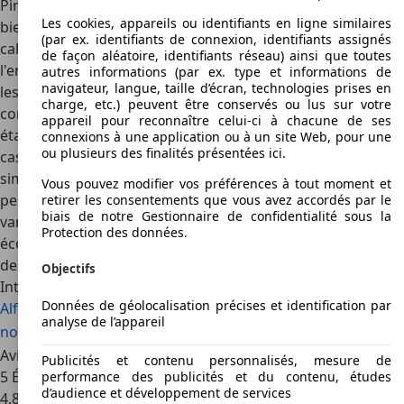
Pininfarina. On retrouve également les caractéristiques
Les cookies, appareils ou identifiants en ligne similaires
bien connues d'une Alfa Romeo : de l'avant avec sa
(par ex. identifiants de connexion, identifiants assignés
calandre classique en forme de coeur rehaussée de
de façon aléatoire, identifiants réseau) ainsi que toutes
l'emblème de l'entreprise à l'arrière vertical, la silhouette et
autres informations (par ex. type et informations de
navigateur, langue, taille d’écran, technologies prises en
les lignes vous convaincront sur toute la ligne. Le
charge, etc.) peuvent être conservés ou lus sur votre
comportement est également excellent, le seul point faible
appareil pour reconnaître celui-ci à chacune de ses
étant une perte de motricité du train avant du véhicule en
connexions à une application ou à un site Web, pour une
ou plusieurs des finalités présentées ici.
cas d'accélération franche et de prise de virages
simultanée, ceci étant dû à la traction avant. De plus, on
Vous pouvez modifier vos préférences à tout moment et
peut, sauf pour l'Alfa GTV 3,2 V6, également opter pour des
retirer les consentements que vous avez accordés par le
biais de notre Gestionnaire de confidentialité sous la
variantes moins puissantes mais en revanche un peu plus
Protection des données.
économes, en particulier l'Alfa GTV 2,0 JTS qui atteint tout
de même 166 CV.
Objectifs
Intéressé par l'Alfa Romeo GTV
Données de géolocalisation précises et identification par
Alfa Romeo GTV voiture d'occasion
Alfa Romeo GTV
analyse de l’appareil
nouvelle voiture
Alfa Romeo GTV offres concessionnaire
Avis sur le véhicule Alfa Romeo GTV
Publicités et contenu personnalisés, mesure de
5 Évaluations
performance des publicités et du contenu, études
d’audience et développement de services
4,8