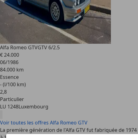
Alfa Romeo GTV
GTV 6/2.5
€ 24.000
06/1986
84.000 km
Essence
- (l/100 km)
2
,
8
Particulier
LU 1248
Luxembourg
Voir toutes les offres Alfa Romeo GTV
La première génération de l'Alfa GTV fut fabriquée de 1974
à 1981, la deuxième de 1981 à 2005. Au cours de cette