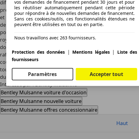
différents matériaux allant des cuirs moelleux aux bois
vos demandes de financement pendant 30 jours et pour
les réutiliser automatiquement pendant cette période
précieux. Les sièges arrière sont réglables électriquement
pour répondre à de nouvelles demandes de financement.
et sont notamment chauffants, massants et ventilés, avec
Sans ces cookies/outils, ces fonctionnalités étendues ne
des systèmes de chauffage et de ventilation indépendants
peuvent être utilisées en tout ou en partie.
pour chacun des occupants. Le niveau d'habitabilité est
Nous travaillons avec 263 fournisseurs.
royal, l'isolation de qualité est renforcée par l'emploi d'un
double vitrage épais, et il est possible de pousser le
|
|
Protection des données
Mentions légales
Liste des
raffinement en optant pour des rideaux opaques
fournisseurs
coulissants intégrés qui, sur la simple pression d'une
touche, permettront d'isoler les occupants des agressions
Paramètres
Accepter tout
du soleil ou des regards indiscrets.
Intéressé par l'Bentley Mulsanne
Bentley Mulsanne voiture d'occasion
Bentley Mulsanne nouvelle voiture
Bentley Mulsanne offres concessionnaire
Haut