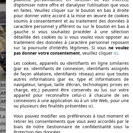
d’optimiser notre offre et d’analyser l’utilisation que vous
en faites. Veuillez cliquer sur le bouton en bas à droite
pour donner votre accord à la mise en œuvre de cookies
soumis à consentement et au traitement des données à
caractère personnel y afférent ou sur le bouton en bas à
gauche si vous souhaitez procéder à une sélection
détaillée des cookies ou si vous voulez vous opposer au
traitement des données à caractère personnel reposant
sur la poursuite d’intérêts légitimes. Si vous
ne voulez
pas donner votre consentement
, veuillez cliquer
ici
.
Les cookies, appareils ou identifiants en ligne similaires
(par ex. identifiants de connexion, identifiants assignés
de façon aléatoire, identifiants réseau) ainsi que toutes
autres informations (par ex. type et informations de
navigateur, langue, taille d’écran, technologies prises en
btnLabelPrev
btnLabelNext
charge, etc.) peuvent être conservés ou lus sur votre
Afficher les offres
appareil pour reconnaître celui-ci à chacune de ses
connexions à une application ou à un site Web, pour une
Afficher les offres
ou plusieurs des finalités présentées ici.
Bentley Mulsanne
Vous pouvez modifier vos préférences à tout moment et
La troisième génération de Bentley Mulsanne est porteuse
retirer les consentements que vous avez accordés par le
de nombreux symboles, avec en premier lieu une totale
biais de notre Gestionnaire de confidentialité sous la
émancipation vis-à-vis de Rolls Royce. Pour certains, la
Protection des données.