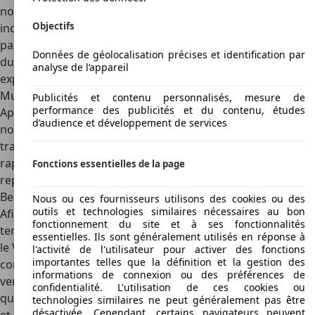
nouvelle Bentley Mulsanne est la première Bentley conçue
Objectifs
indépendamment par Bentley Motors depuis son rachat
par Rolls Royce il y a plus de 80 ans. Aujourd'hui propriété
Données de géolocalisation précises et identification par
du groupe Volkswagen, Bentley Motors démontre son
analyse de l’appareil
expérience et son savoir-faire avec la majestueuse Bentley
Mulsanne.
Lisez plus
Publicités et contenu personnalisés, mesure de
performance des publicités et du contenu, études
Apparue en 1980, la première Bentley Mulsanne tire son
d’audience et développement de services
nom de la ville de Mulsanne, en France. Cette ville est
traversée par la courbe Mulsanne, qui est la portion plus
rapide du circuit du Mans où Bentley a remporté à cinq
Fonctions essentielles de la page
reprises les 24 heures du Mans, de 1924 à 1930.
Bentley Mulsanne, fidèle à ses origines
Nous ou ces fournisseurs utilisons des cookies ou des
outils et technologies similaires nécessaires au bon
Afin de satisfaire les puristes, les ingénieurs de Bentley ont
fonctionnement du site et à ses fonctionnalités
tenu à intégrer un V8 6,75 litres. Ce n'est évidemment plus
essentielles. Ils sont généralement utilisés en réponse à
le V8 des années 80, puisqu'il ne répondrait pas aux
l'activité de l'utilisateur pour activer des fonctions
importantes telles que la définition et la gestion des
contraintes environnementales actuelles, il s'agit d'une
informations de connexion ou des préférences de
version intégralement repensée par les ingénieurs d'Audi,
confidentialité. L'utilisation de ces cookies ou
qui lui ont intégré de nombreuses technologies récentes
technologies similaires ne peut généralement pas être
désactivée. Cependant, certains navigateurs peuvent