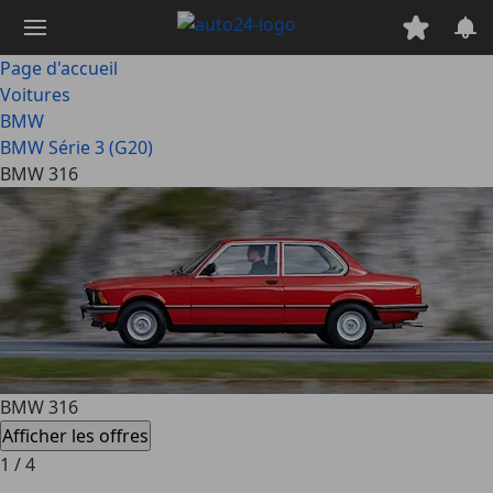
Passer
au
contenu
Page d'accueil
principal
Voitures
BMW
BMW Série 3 (G20)
BMW 316
BMW 316
Afficher les offres
1
/
4