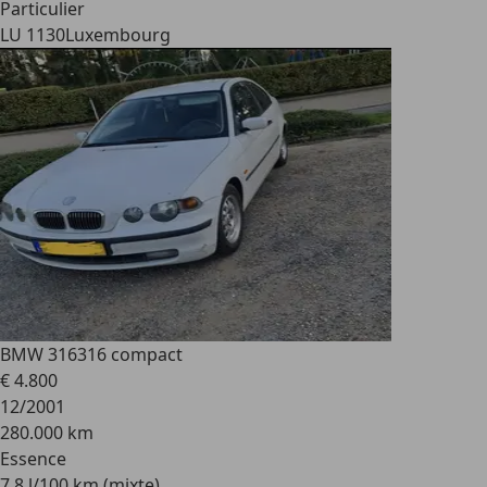
Particulier
LU 1130
Luxembourg
BMW 316
316 compact
€ 4.800
12/2001
280.000 km
Essence
7,8 l/100 km (mixte)