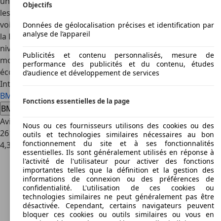
un agrégat diesel qui était introduit au programme pour
Objectifs
les berlines et les breaks en tant que version d'entrée des
voitures à allumage spontanée. Le moteur diesel équipait
Données de géolocalisation précises et identification par
analyse de l’appareil
la BMW 316 de jusqu'à 85 kW (115 cv) et était avec des
niveaux de consommation de 4,5 litres (118g/km CO2) en
Publicités et contenu personnalisés, mesure de
moyenne un des modèles de la Série 3 les plus
performance des publicités et du contenu, études
économiques.
d’audience et développement de services
Intéressé par l'BMW 316
BMW 316 voiture d'occasion
BMW 316 nouvelle voiture
Fonctions essentielles de la page
BMW 316 offres concessionnaire
Avis sur le véhicule BMW 316
Nous ou ces fournisseurs utilisons des cookies ou des
261 Évaluations
outils et technologies similaires nécessaires au bon
fonctionnement du site et à ses fonctionnalités
4,3
essentielles. Ils sont généralement utilisés en réponse à
l'activité de l'utilisateur pour activer des fonctions
importantes telles que la définition et la gestion des
informations de connexion ou des préférences de
confidentialité. L'utilisation de ces cookies ou
technologies similaires ne peut généralement pas être
désactivée. Cependant, certains navigateurs peuvent
bloquer ces cookies ou outils similaires ou vous en