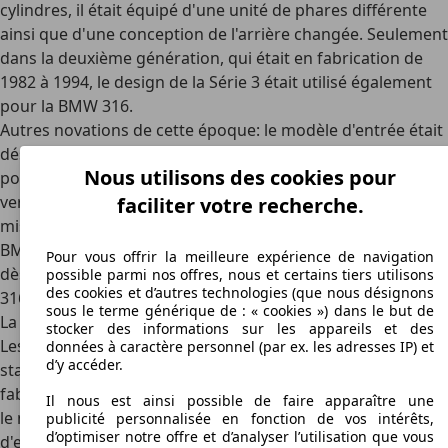
cylindres, il était équipé d'une unité de phares différente
ainsi que d'une conception de l'arrière changée. Seulement
dans la deuxième génération, qui était en fabrication de
1982 à 1994, le design de la Série 3 était utilisé également
pour la BMW 316.
Autres novations de cette époque: le modèle d'entrée était
désormais disponible non seulement en berline à deux
Nous utilisons des cookies pour
portes, mais encore en voiture à quatre portes ainsi qu'en
version break, qui dans l'année de fabrication 1987 était
faciliter votre recherche.
mis sur le marché avec injection directe sous le nom de
BMW 316i et ainsi consacrait une novation technique qui
Pour vous offrir la meilleure expérience de navigation
dès lors a également été employée pour les autres BMW
possible parmi nos offres, nous et certains tiers utilisons
des cookies et d’autres technologies (que nous désignons
316.
sous le terme générique de : « cookies ») dans le but de
La BMW 316 comme coupé et berline à hayon
stocker des informations sur les appareils et des
Les systèmes d'injection directe plus sportifs devenaient
données à caractère personnel (par ex. les adresses IP) et
d’y accéder.
standard dans la troisième génération du modèle,
fabriquée de 1990 jusqu'à l'année 2000 et revalorisée avec
Il nous est ainsi possible de faire apparaître une
le nom de BMW 316i. Comme le modèle à motorisation
publicité personnalisée en fonction de vos intérêts,
d’optimiser notre offre et d’analyser l’utilisation que vous
d'entrée faisait de bons chiffres, la technologie était à ce