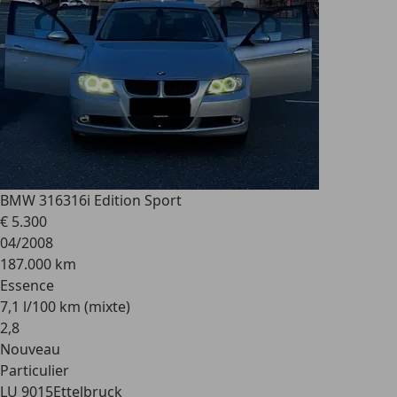
BMW 316
316i Edition Sport
€ 5.300
04/2008
187.000 km
Essence
7,1 l/100 km (mixte)
2
,
8
Nouveau
Particulier
LU 9015
Ettelbruck