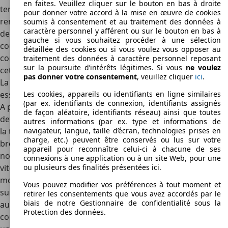
en faites. Veuillez cliquer sur le bouton en bas à droite
temps combinée avec d'autres formes de carrosserie, qui
pour donner votre accord à la mise en œuvre de cookies
rendaient encore plus différenciée la Série 3. Outre que
soumis à consentement et au traitement des données à
caractère personnel y afférent ou sur le bouton en bas à
des berlines et des breaks, la BMW 316 était disponible en
gauche si vous souhaitez procéder à une sélection
coupé et en version à trois portes et hayon, qui était
détaillée des cookies ou si vous voulez vous opposer au
commercialisée comme BMW 316 Compact. Les moteurs à
traitement des données à caractère personnel reposant
sur la poursuite d’intérêts légitimes. Si vous
ne voulez
cette époque faisaient jusqu'à 75 kW (102 ch).
pas donner votre consentement
, veuillez cliquer
ici
.
La génération la plus nouvelle de la BMW 316 à moteurs
essence et diesel
Les cookies, appareils ou identifiants en ligne similaires
(par ex. identifiants de connexion, identifiants assignés
A partir de l'année de construction 2001, la BMW 316
de façon aléatoire, identifiants réseau) ainsi que toutes
devenait encore plus sportive, et ceci avec l'introduction de
autres informations (par ex. type et informations de
la technologie turbo dans le modèle de base des berlines,
navigateur, langue, taille d’écran, technologies prises en
charge, etc.) peuvent être conservés ou lus sur votre
breaks et Compact. Avec la propulsion de 85 kW (115 cv)
appareil pour reconnaître celui-ci à chacune de ses
nouvelle, la BMW 316 dépassait pour la première fois une
connexions à une application ou à un site Web, pour une
vitesse maximale de 200km/h. Dans la génération des
ou plusieurs des finalités présentées ici.
modèles de l'année 2007, la BMW 316 a reçu un moteur
Vous pouvez modifier vos préférences à tout moment et
surmené avec désormais 90 kW (122 cv), qui l'élevait quasi
retirer les consentements que vous avez accordés par le
biais de notre Gestionnaire de confidentialité sous la
au niveau de performance de la
BMW 318
. Dans l'année de
Protection des données.
construction 2009, la BMW 316 célébrait sa première avec