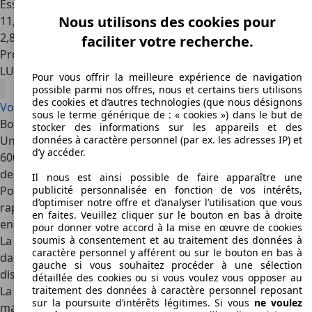
Essence
Nous utilisons des cookies pour
11,4 l/100 km (mixte)
2
,
8
faciliter votre recherche.
Professionnel
LU 4994
Schouweiler
Pour vous offrir la meilleure expérience de navigation
possible parmi nos offres, nous et certains tiers utilisons
des cookies et d’autres technologies (que nous désignons
Voir toutes les offres BMW M8 Gran Coupé
sous le terme générique de : « cookies ») dans le but de
Bonnes raisons
stocker des informations sur les appareils et des
Un V8 biturbo de 4,4 litres à l'avant fournit non seulement
données à caractère personnel (par ex. les adresses IP) et
d’y accéder.
600 ch, mais aussi un
0 à 100 km/h de 100 km/h en moins
de 4,0 secondes
.
Il nous est ainsi possible de faire apparaître une
Pour ceux qui aiment que tout soit un peu plus vif et plus
publicité personnalisée en fonction de vos intérêts,
d’optimiser notre offre et d’analyser l’utilisation que vous
rapide, optez pour la
M8 Competition
, qui augmente
en faites. Veuillez cliquer sur le bouton en bas à droite
encore un peu plus la puissance pour atteindre 625 ch.
pour donner votre accord à la mise en œuvre de cookies
La M8
Gran Coupé
offre de la place pour quatre adultes
soumis à consentement et au traitement des données à
caractère personnel y afférent ou sur le bouton en bas à
dans un confort relatif. Mais la M8 est également
gauche si vous souhaitez procéder à une sélection
disponible en version coupé 2-portes et cabriolet.
détaillée des cookies ou si vous voulez vous opposer au
La M8 peut développer une puissance de 600 à 625 ch,
traitement des données à caractère personnel reposant
sur la poursuite d’intérêts légitimes. Si vous
ne voulez
mais les modes de conduite nécessaires vous permettent