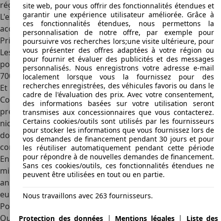
réglées différemment, et de jantes de 20 pouces de série.
site web, pour vous offrir des fonctionnalités étendues et
garantir une expérience utilisateur améliorée. Grâce à
L'extérieur reçoit également un échappement sport et des
ces fonctionnalités étendues, nous permettons la
accents noirs brillants au lieu d'accents chromés.
personnalisation de notre offre, par exemple pour
Prix neuf et d'occasion
poursuivre vos recherches lors;une visite ultérieure, pour
vous présenter des offres adaptées à votre région ou
Les
prix catalogue
de la BMW M8 commencent à 159 200 €
pour fournir et évaluer des publicités et des messages
pour la M8 Gran Coupé. La version Compétition coûte 176
personnalisés. Nous enregistrons votre adresse e-mail
700 €.
localement lorsque vous la fournissez pour des
recherches enregistrées, des véhicules favoris ou dans le
Et une fois de plus, les prix d'occasion
de la BMW M8 Gran
cadre de l'évaluation des prix. Avec votre consentement,
Coupé bénéficient de la
réputation précieuse des marques
des informations basées sur votre utilisation seront
premium allemandes
. La M8 Gran Coupé est un produit de
transmises aux concessionnaires que vous contacterez.
Certains cookies/outils sont utilisés par les fournisseurs
niche plus important que la M3, la M4 ou la M5, l'offre est
pour stocker les informations que vous fournissez lors de
donc relativement limitée. Néanmoins, vous pouvez
vos demandes de financement pendant 30 jours et pour
compter sur un prix minimum de 110 000 €.
les réutiliser automatiquement pendant cette période
pour répondre à de nouvelles demandes de financement.
En Flandre, pour la BMW M8 Gran Coupé, vous payez au
Sans ces cookies/outils, ces fonctionnalités étendues ne
minimum 10 429,11 € de
TMC
et 3 084,02 € de
taxe routière
peuvent être utilisées en tout ou en partie.
annuelle
. À Bruxelles et en Wallonie, vous payez 4 957,00
euros de TMC et 2 633,93 € de taxe routière annuelle.
Nous travaillons avec 263 fournisseurs.
Points forts du design et intérieur
|
|
Qu'il s'agisse d'un Coupé, d'un Cabriolet ou d'un Gran
Protection des données
Mentions légales
Liste des