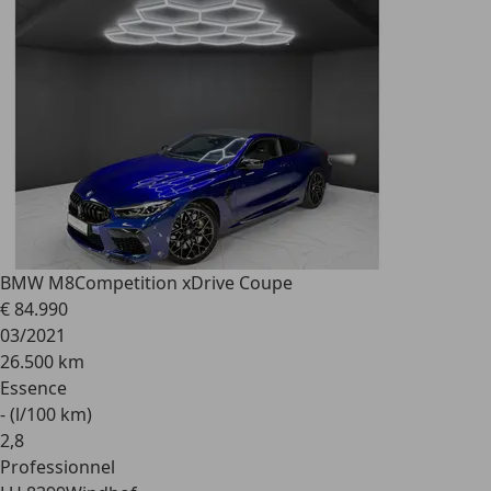
BMW M8
Competition xDrive Coupe
€ 84.990
03/2021
26.500 km
Essence
- (l/100 km)
2
,
8
Professionnel