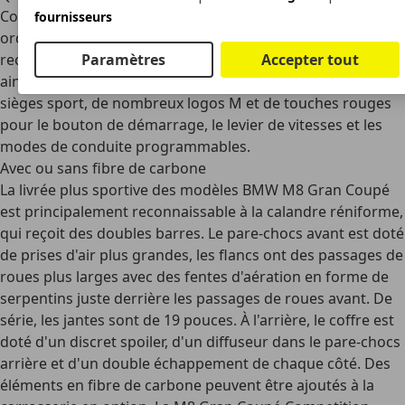
Coupé, la BMW M8 se distingue visuellement de la Série 8
fournisseurs
ordinaire, bien sûr, dans la version
sportive
. On la
Paramètres
Accepter tout
reconnaît à ses pare-chocs, spoilers et échappements,
ainsi qu'à ses jantes en alliage. L'intérieur est doté de
sièges sport, de nombreux logos
M
et de touches rouges
pour le bouton de démarrage, le levier de vitesses et les
modes de conduite programmables.
Avec ou sans fibre de carbone
La livrée plus sportive des modèles BMW M8 Gran Coupé
est principalement reconnaissable à la calandre réniforme,
qui reçoit des
doubles barres
. Le pare-chocs avant est doté
de prises d'air plus grandes, les flancs ont des passages de
roues plus larges avec des fentes d'aération en forme de
serpentins juste derrière les passages de roues avant. De
série, les jantes sont de 19 pouces. À l'arrière, le coffre est
doté d'un
discret spoiler
, d'un diffuseur dans le pare-chocs
arrière et d'un double échappement de chaque côté. Des
éléments en fibre de carbone peuvent être ajoutés à la