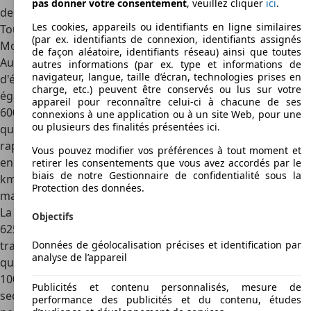
pas donner votre consentement
, veuillez cliquer
ici
.
de conduire cette puissante
bête de sport quotidienne
.
Les cookies, appareils ou identifiants en ligne similaires
Toutes les données importantes sur la BMW M8
(par ex. identifiants de connexion, identifiants assignés
Moteurs
de façon aléatoire, identifiants réseau) ainsi que toutes
Au cœur de la BMW M8 Gran Coupé se trouve une source
autres informations (par ex. type et informations de
navigateur, langue, taille d’écran, technologies prises en
d'énergie : le V8 biturbo de 4,4 litres que BMW
utilise
charge, etc.) peuvent être conservés ou lus sur votre
également dans la M5
. Sur la M8 "normale", il développe
appareil pour reconnaître celui-ci à chacune de ses
600 ch et 750 Nm, une puissance qui est transmise aux
connexions à une application ou à un site Web, pour une
ou plusieurs des finalités présentées ici.
quatre roues par une transmission automatique à huit
rapports. Sur le Coupé, cela se traduit par un
0 à 100 km/h
Vous pouvez modifier vos préférences à tout moment et
en 3,3 secondes et une vitesse de pointe limitée à 250
retirer les consentements que vous avez accordés par le
biais de notre Gestionnaire de confidentialité sous la
km/h. Avec le
M Driver's Package optionnel
, la vitesse
Protection des données.
maximale peut être portée à 305 km/h.
La
M8 Gran Coupé Competition
porte la puissance du V8 à
Objectifs
625 ch, tandis que le couple reste identique. La
Données de géolocalisation précises et identification par
transmission via la boîte automatique à huit rapports aux
analyse de l’appareil
quatre roues reste également inchangée. Le temps de 0 à
100 km/h est plus rapide d'un dixième de seconde : 3,2
Publicités et contenu personnalisés, mesure de
secondes. La vitesse maximale est plafonnée à 250 km/h et
performance des publicités et du contenu, études