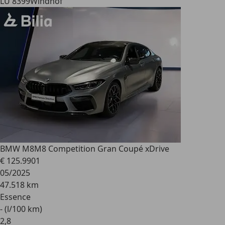
LU 8399
Windhof
BMW M8
M8 Competition Gran Coupé xDrive
€ 125.990
1
05/2025
47.518 km
Essence
- (l/100 km)
2
,
8