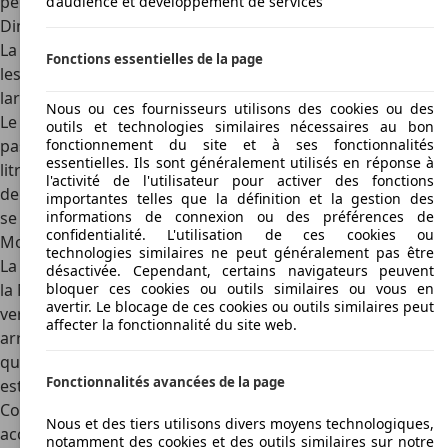
peut être portée à 305 km/h en option.
d’audience et développement de services
Dimensions
La BMW M8 Gran Coupé est
légèrement plus longue que
Fonctions essentielles de la page
les Coupé et Cabriolet
: une longueur de 5,10 mètres, une
largeur de 1,94 mètres et une hauteur de 1,42 mètres.
Nous ou ces fournisseurs utilisons des cookies ou des
Le **volume du coffre ** de la BMW M8 Gran Coupé n’est
outils et technologies similaires nécessaires au bon
pas spécialement plus grand que les deux autres avec 440
fonctionnement du site et à ses fonctionnalités
essentielles. Ils sont généralement utilisés en réponse à
litres au total. La M8 Coupé a droit à 420 litres et, en raison
l'activité de l'utilisateur pour activer des fonctions
de l'espace prévu pour la structure du toit, la M8 Cabriolet
importantes telles que la définition et la gestion des
se contente de 350 litres.
informations de connexion ou des préférences de
confidentialité. L'utilisation de ces cookies ou
Modèles
technologies similaires ne peut généralement pas être
La BMW M8 Gran Coupé est disponible en deux versions :
désactivée. Cependant, certains navigateurs peuvent
la M8 Gran Coupé et la M8 Gran Coupé Competition. La
bloquer ces cookies ou outils similaires ou vous en
avertir. Le blocage de ces cookies ou outils similaires peut
version de base reçoit le
pare-chocs avant et le pare-chocs
affecter la fonctionnalité du site web.
arrière M à découpe plus profonde avec diffuseur
, ainsi
que l'échappement double de chaque côté. De série, la M8
Fonctionnalités avancées de la page
est équipée de jantes de 19 pouces. La M8 Gran Coupé
Competition bénéficie non seulement d'une puissance
Nous et des tiers utilisons divers moyens technologiques,
accrue, mais aussi d'une suspension et d'une direction
notamment des cookies et des outils similaires sur notre