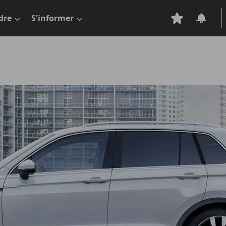
dre
S'informer