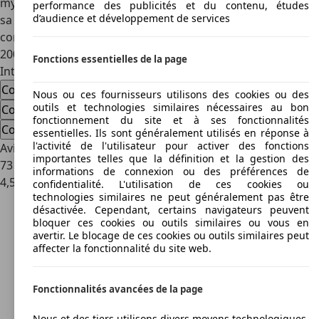
mythique de Chevrolet. D'ailleurs, malgré l'arrêt officiel de
performance des publicités et du contenu, études
d’audience et développement de services
sa production en 2004 pour céder la place à la C6, le
constructeur a encore produit quelques modèles jusqu'en
2007 sous le nom de Corvette Classic.
Fonctions essentielles de la page
Intéressé par l'Corvette C5
Corvette C5 voiture d'occasion
Nous ou ces fournisseurs utilisons des cookies ou des
outils et technologies similaires nécessaires au bon
Corvette C5 nouvelle voiture
fonctionnement du site et à ses fonctionnalités
Corvette C5 offres concessionnaire
essentielles. Ils sont généralement utilisés en réponse à
l'activité de l'utilisateur pour activer des fonctions
Avis sur le véhicule Citroen C5
importantes telles que la définition et la gestion des
73 Évaluations
informations de connexion ou des préférences de
4,5
confidentialité. L'utilisation de ces cookies ou
technologies similaires ne peut généralement pas être
désactivée. Cependant, certains navigateurs peuvent
bloquer ces cookies ou outils similaires ou vous en
avertir. Le blocage de ces cookies ou outils similaires peut
affecter la fonctionnalité du site web.
Fonctionnalités avancées de la page
Nous et des tiers utilisons divers moyens technologiques,