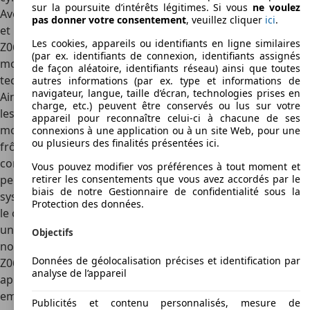
sur la poursuite d’intérêts légitimes. Si vous
ne voulez
Avec cette cavalerie, le 0 à 100 km/h se fait en 4,8 secondes
pas donner votre consentement
, veuillez cliquer
ici
.
et la vitesse maximale atteinte est de 272 km/h. La version
Les cookies, appareils ou identifiants en ligne similaires
Z06 de 2001, encore plus sportive, utilise le même bloc
(par ex. identifiants de connexion, identifiants assignés
moteur que la version standard, mais elle est dotée de
de façon aléatoire, identifiants réseau) ainsi que toutes
technologies très évoluées pour davantage de puissance.
autres informations (par ex. type et informations de
navigateur, langue, taille d’écran, technologies prises en
Ainsi, les premiers modèles atteignent déjà les 385 ch, et
charge, etc.) peuvent être conservés ou lus sur votre
les versions sorties à partir de 2002 ont vu leur puissance
appareil pour reconnaître celui-ci à chacune de ses
monter à 405 ch. Avec ces évolutions, la vitesse maximale
connexions à une application ou à un site Web, pour une
ou plusieurs des finalités présentées ici.
frôle les 300 km/h. Mais les améliorations sur la Z06 ne
concernent pas uniquement le moteur et les
Vous pouvez modifier vos préférences à tout moment et
performances pures et dures. En effet, plusieurs autres
retirer les consentements que vous avez accordés par le
biais de notre Gestionnaire de confidentialité sous la
systèmes d'aide à la conduite pour renforcer la sécurité et
Protection des données.
le confort ont été intégrés, comme un nouvel ESP pour
une meilleure stabilité dans les virages. En 2003, un
Objectifs
nouveau système de contrôle de la suspension équipe la
Données de géolocalisation précises et identification par
Z06, lui conférant une tenue de route améliorée tout en
analyse de l’appareil
apportant plus de confort. Avec toutes ces technologies
embarquées, la C5 a marqué l'histoire de cette gamme
Publicités et contenu personnalisés, mesure de