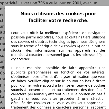
sportivité, la version Z06 a vu le jour en 2001, avec un
moteur de 385 ch. L'année suivante, une amélioration a
Nous utilisons des cookies pour
encore été apportée à cette version, pour atteindre les 405
faciliter votre recherche.
ch. L'année 2003 a été marquée par le cinquantième
anniversaire de la Corvette, ce qui a poussé le constructeur
à sortir une série spéciale de la C5. Toutes ces versions
Pour vous offrir la meilleure expérience de navigation
possible parmi nos offres, nous et certains tiers utilisons
permettent de vivre des sensations extrêmes d'une grande
des cookies et d’autres technologies (que nous désignons
rareté, une fois la conduite maîtrisée. C'est pour cette
sous le terme générique de : « cookies ») dans le but de
raison que la Corvette rencontre tant de succès, quelle que
stocker des informations sur les appareils et des
données à caractère personnel (par ex. les adresses IP) et
soit la génération concernée. Elle reste un « muscle car »
d’y accéder.
américain qui fait rêver un grand nombre d'amateurs de
vitesse et de sport mécanique en général. Ainsi, une
Il nous est ainsi possible de faire apparaître une
publicité personnalisée en fonction de vos intérêts,
Corvette C5 en voiture d'occasion sera la bienvenue pour
d’optimiser notre offre et d’analyser l’utilisation que vous
tout passionné, quitte à l'emmener sur un circuit pour
en faites. Veuillez cliquer sur le bouton en bas à droite
pouvoir exploiter légalement et en sécurité toute sa
pour donner votre accord à la mise en œuvre de cookies
soumis à consentement et au traitement des données à
puissance.
caractère personnel y afférent ou sur le bouton en bas à
La motorisation de la C5
gauche si vous souhaitez procéder à une sélection
A la base, la Corvette C5 se dote donc d'un moteur 8
détaillée des cookies ou si vous voulez vous opposer au
traitement des données à caractère personnel reposant
cylindres en V d'une capacité de 5,7 l qui développe 345 ch.