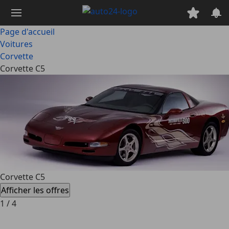
Passer
au
contenu
Page d'accueil
principal
Voitures
Corvette
Corvette C5
Corvette C5
Afficher les offres
1
/
4