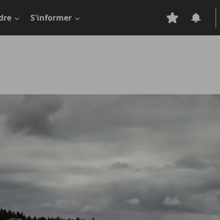
dre
S'informer