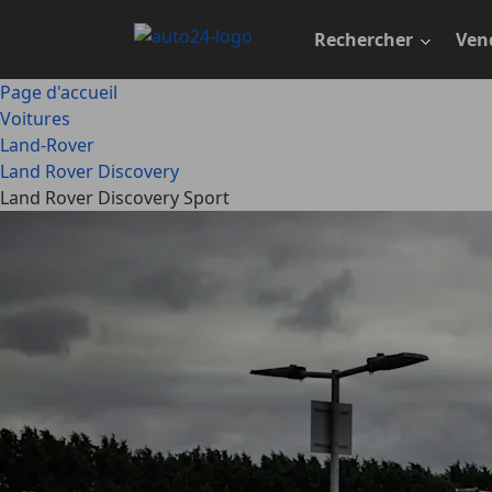
Passer
au
Rechercher
Ven
contenu
principal
Page d'accueil
Voitures
Land-Rover
Land Rover Discovery
Land Rover Discovery Sport