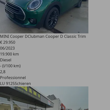
MINI Cooper D
Clubman Cooper D Classic Trim
€ 29.950
06/2023
19.900 km
Diesel
- (l/100 km)
2
,
8
Professionnel
LU 9125
Schieren