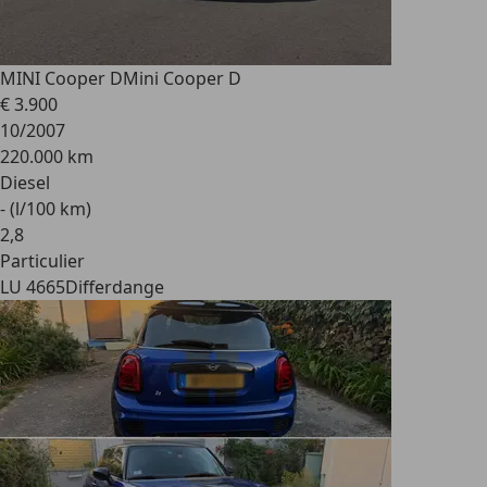
MINI Cooper D
Mini Cooper D
€ 3.900
10/2007
220.000 km
Diesel
- (l/100 km)
2
,
8
Particulier
LU 4665
Differdange