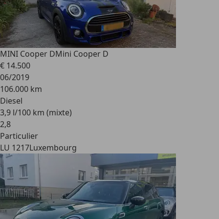
MINI Cooper D
Mini Cooper D
€ 14.500
06/2019
106.000 km
Diesel
3,9 l/100 km (mixte)
2
,
8
Particulier
LU 1217
Luxembourg