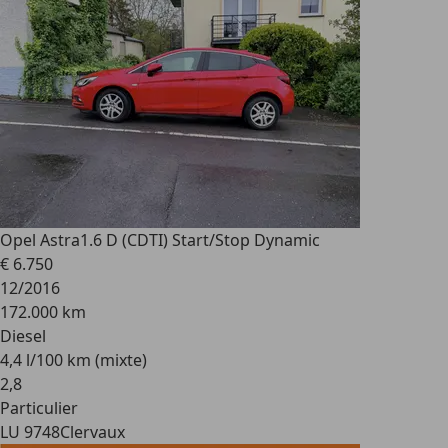
Opel Astra
1.6 D (CDTI) Start/Stop Dynamic
€ 6.750
12/2016
172.000 km
Diesel
4,4 l/100 km (mixte)
2
,
8
Particulier
LU 9748
Clervaux