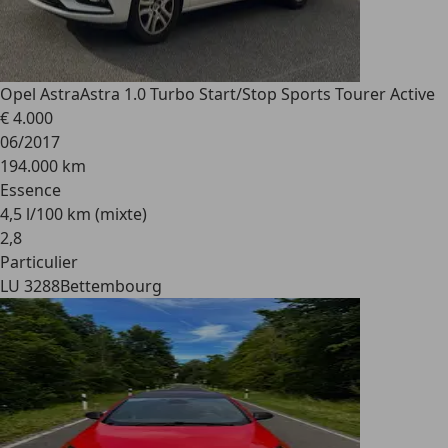
Opel Astra
Astra 1.0 Turbo Start/Stop Sports Tourer Active
€ 4.000
06/2017
194.000 km
Essence
4,5 l/100 km (mixte)
2
,
8
Particulier
LU 3288
Bettembourg