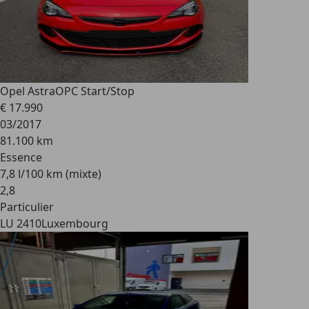
Opel Astra
OPC Start/Stop
€ 17.990
03/2017
81.100 km
Essence
7,8 l/100 km (mixte)
2
,
8
Particulier
LU 2410
Luxembourg