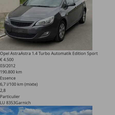
Opel Astra
Astra 1.4 Turbo Automatik Edition Sport
€ 4.500
03/2012
190.800 km
Essence
6,7 l/100 km (mixte)
2
,
8
Particulier
LU 8353
Garnich