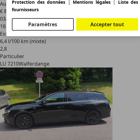
|
|
Protection des données
Mentions légales
Liste des
Automatik Innovation
fournisseurs
€ 8.900
03/2017
Paramètres
Accepter tout
161.500 km
Essence
6,4 l/100 km (mixte)
2
,
8
Particulier
LU 7210
Walferdange