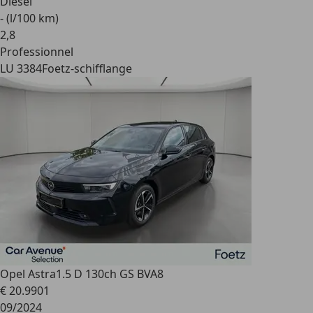
Diesel
- (l/100 km)
2
,
8
Professionnel
LU 3384
Foetz-schifflange
Opel Astra
1.5 D 130ch GS BVA8
€ 20.990
1
09/2024