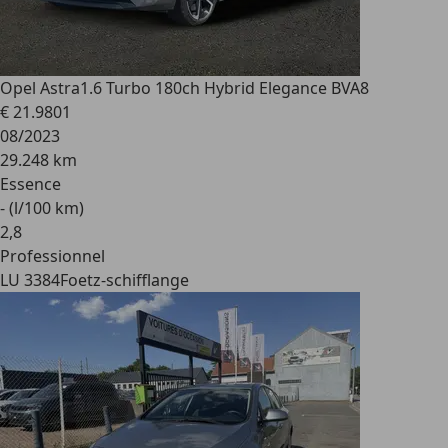
Opel Astra
1.6 Turbo 180ch Hybrid Elegance BVA8
€ 21.980
1
08/2023
29.248 km
Essence
- (l/100 km)
2
,
8
Professionnel
LU 3384
Foetz-schifflange