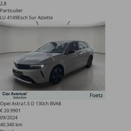
2
,
8
Particulier
LU 4149
Esch Sur Alzette
Opel Astra
1.5 D 130ch BVA8
€ 20.990
1
09/2024
40.340 km