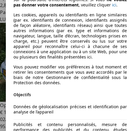
2
,
8
pas donner votre consentement
, veuillez cliquer
ici
.
Particulier
Les cookies, appareils ou identifiants en ligne similaires
LU 4571
Differdange
(par ex. identifiants de connexion, identifiants assignés
de façon aléatoire, identifiants réseau) ainsi que toutes
autres informations (par ex. type et informations de
navigateur, langue, taille d’écran, technologies prises en
charge, etc.) peuvent être conservés ou lus sur votre
appareil pour reconnaître celui-ci à chacune de ses
connexions à une application ou à un site Web, pour une
ou plusieurs des finalités présentées ici.
Vous pouvez modifier vos préférences à tout moment et
retirer les consentements que vous avez accordés par le
biais de notre Gestionnaire de confidentialité sous la
Protection des données.
Objectifs
Opel Astra
Astra 1.6 Caravan Edition 2000
Données de géolocalisation précises et identification par
analyse de l’appareil
€ 1.990
02/2000
Publicités et contenu personnalisés, mesure de
95.363 km
performance des publicités et du contenu, études