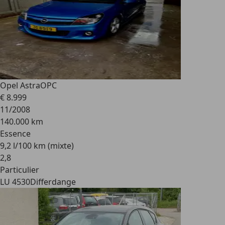
Opel Astra
OPC
€ 8.999
11/2008
140.000 km
Essence
9,2 l/100 km (mixte)
2
,
8
Particulier
LU 4530
Differdange