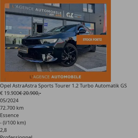
Opel Astra
Astra Sports Tourer 1.2 Turbo Automatik GS
€ 19.900
€ 20.900,-
05/2024
72.700 km
Essence
- (l/100 km)
2
,
8
Professionnel