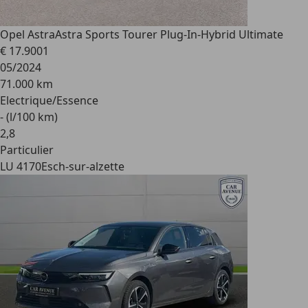
Opel Astra
Astra Sports Tourer Plug-In-Hybrid Ultimate
€ 17.900
1
05/2024
71.000 km
Electrique/Essence
- (l/100 km)
2
,
8
Particulier
LU 4170
Esch-sur-alzette