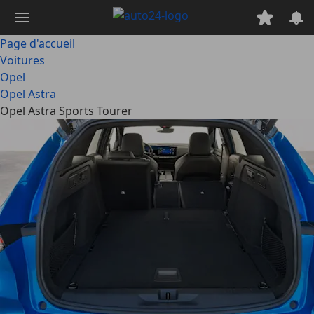
Passer
au
contenu
Page d'accueil
principal
Voitures
Opel
Opel Astra
Opel Astra Sports Tourer