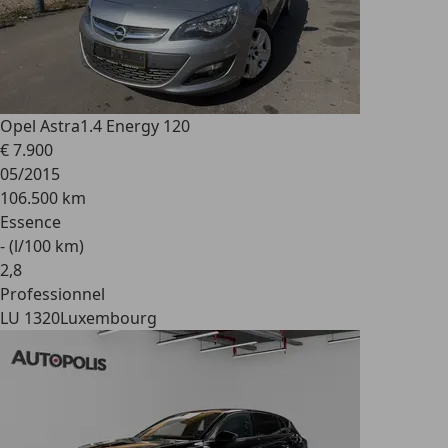
Opel Astra
1.4 Energy 120
€ 7.900
05/2015
106.500 km
Essence
- (l/100 km)
2
,
8
Professionnel
LU 1320
Luxembourg