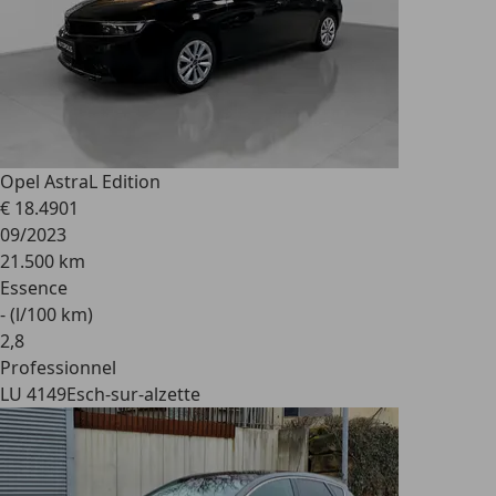
Opel Astra
L Edition
€ 18.490
1
09/2023
21.500 km
Essence
- (l/100 km)
2
,
8
Professionnel
LU 4149
Esch-sur-alzette