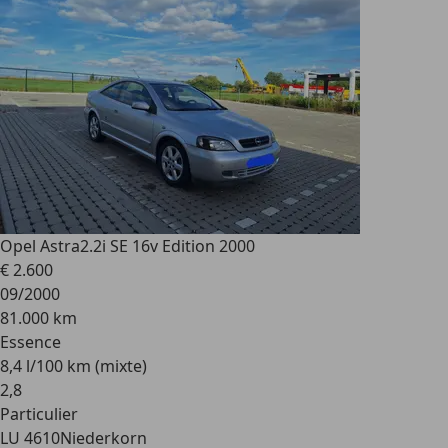
Opel Astra
2.2i SE 16v Edition 2000
€ 2.600
09/2000
81.000 km
Essence
8,4 l/100 km (mixte)
2
,
8
Particulier
LU 4610
Niederkorn