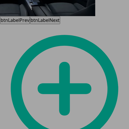
btnLabelPrev
btnLabelNext