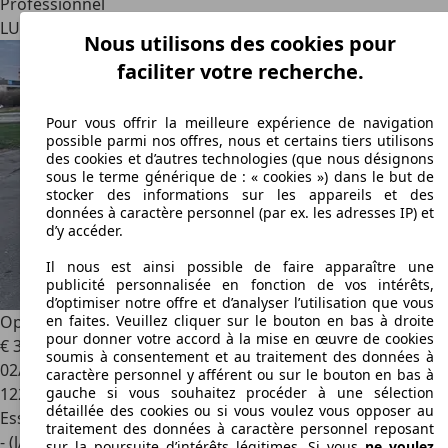
Professionnel
LU 1320
Luxembourg
Nous utilisons des cookies pour
faciliter votre recherche.
Pour vous offrir la meilleure expérience de navigation
possible parmi nos offres, nous et certains tiers utilisons
des cookies et d’autres technologies (que nous désignons
sous le terme générique de : « cookies ») dans le but de
stocker des informations sur les appareils et des
données à caractère personnel (par ex. les adresses IP) et
d’y accéder.
Il nous est ainsi possible de faire apparaître une
publicité personnalisée en fonction de vos intérêts,
d’optimiser notre offre et d’analyser l’utilisation que vous
Opel Astra
Astra Coupe
en faites. Veuillez cliquer sur le bouton en bas à droite
pour donner votre accord à la mise en œuvre de cookies
€ 3.999
soumis à consentement et au traitement des données à
02/2002
caractère personnel y afférent ou sur le bouton en bas à
122.800 km
gauche si vous souhaitez procéder à une sélection
détaillée des cookies ou si vous voulez vous opposer au
Essence
traitement des données à caractère personnel reposant
- (l/100 km)
sur la poursuite d’intérêts légitimes. Si vous
ne voulez