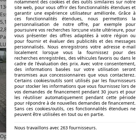
notamment des cookies et des outils similaires sur notre
136.000 km
site web, pour vous offrir des fonctionnalités étendues et
garantir une expérience utilisateur améliorée. Grâce à
Essence
ces fonctionnalités étendues, nous permettons la
5,1 l/100 km (mixte)
personnalisation de notre offre, par exemple pour
2
,
8
poursuivre vos recherches lors;une visite ultérieure, pour
vous présenter des offres adaptées à votre région ou
Particulier
pour fournir et évaluer des publicités et des messages
LU 3324
Roeser
personnalisés. Nous enregistrons votre adresse e-mail
localement lorsque vous la fournissez pour des
recherches enregistrées, des véhicules favoris ou dans le
cadre de l'évaluation des prix. Avec votre consentement,
des informations basées sur votre utilisation seront
transmises aux concessionnaires que vous contacterez.
Certains cookies/outils sont utilisés par les fournisseurs
pour stocker les informations que vous fournissez lors de
vos demandes de financement pendant 30 jours et pour
les réutiliser automatiquement pendant cette période
pour répondre à de nouvelles demandes de financement.
Sans ces cookies/outils, ces fonctionnalités étendues ne
peuvent être utilisées en tout ou en partie.
Nous travaillons avec 263 fournisseurs.
Opel Astra
Astra 1.6 Turbo Start/Stop Sports Tourer