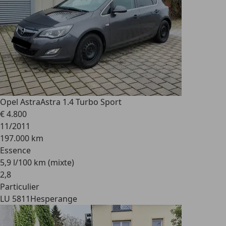
Opel Astra
Astra 1.4 Turbo Sport
€ 4.800
11/2011
197.000 km
Essence
5,9 l/100 km (mixte)
2
,
8
Particulier
LU 5811
Hesperange