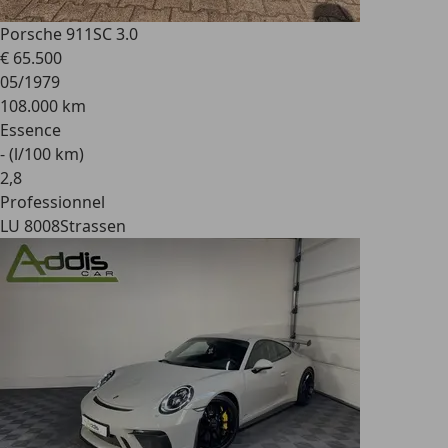
Porsche 911
SC 3.0
€ 65.500
05/1979
108.000 km
Essence
- (l/100 km)
2
,
8
Professionnel
LU 8008
Strassen