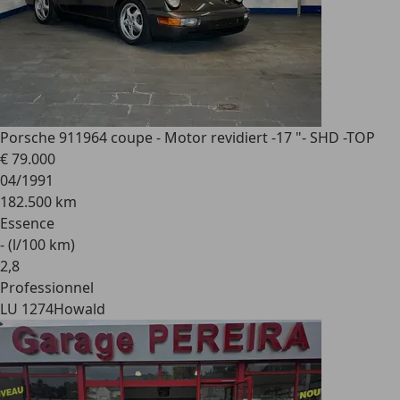
Porsche 911
964 coupe - Motor revidiert -17 "- SHD -TOP
€ 79.000
04/1991
182.500 km
Essence
- (l/100 km)
2
,
8
Professionnel
LU 1274
Howald