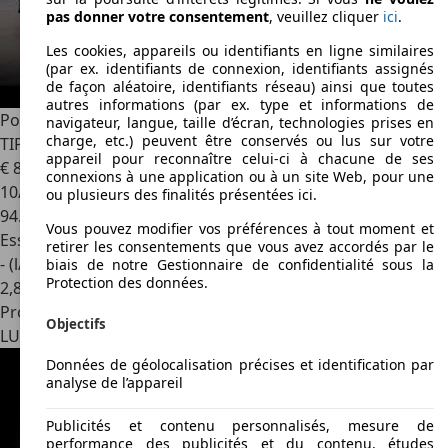
pas donner votre consentement
, veuillez cliquer
ici
.
Les cookies, appareils ou identifiants en ligne similaires
(par ex. identifiants de connexion, identifiants assignés
de façon aléatoire, identifiants réseau) ainsi que toutes
autres informations (par ex. type et informations de
Porsche 911
(997.1) 3.6 480 TURBO COUPE
navigateur, langue, taille d’écran, technologies prises en
charge, etc.) peuvent être conservés ou lus sur votre
TIPTRONIC°CARPLAY
appareil pour reconnaître celui-ci à chacune de ses
€ 89.999
connexions à une application ou à un site Web, pour une
10/2006
ou plusieurs des finalités présentées ici.
94.030 km
Vous pouvez modifier vos préférences à tout moment et
Essence
retirer les consentements que vous avez accordés par le
- (l/100 km)
biais de notre Gestionnaire de confidentialité sous la
Protection des données.
2
,
8
Professionnel
Objectifs
LU 8009
Strassen
Données de géolocalisation précises et identification par
analyse de l’appareil
Publicités et contenu personnalisés, mesure de
performance des publicités et du contenu, études