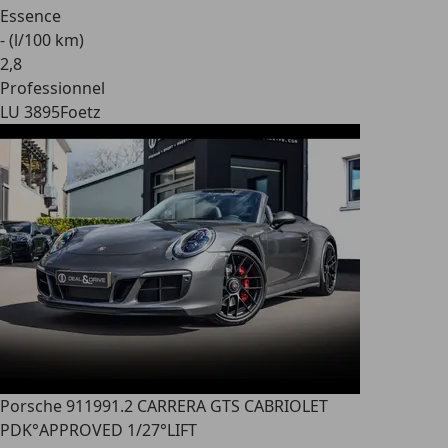
Essence
- (l/100 km)
2
,
8
Professionnel
LU 3895
Foetz
Porsche 911
991.2 CARRERA GTS CABRIOLET
PDK°APPROVED 1/27°LIFT