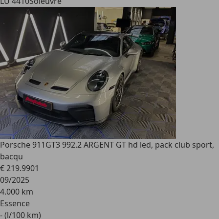
LU 4410
Soleuvre
Porsche 911
GT3 992.2 ARGENT GT hd led, pack club sport,
bacqu
€ 219.990
1
09/2025
4.000 km
Essence
- (l/100 km)