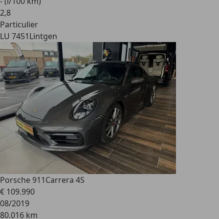
- (l/100 km)
2
,
8
Particulier
LU 7451
Lintgen
Porsche 911
Carrera 4S
€ 109.990
08/2019
80.016 km