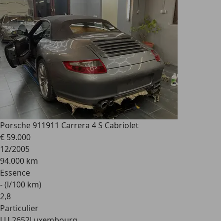
Porsche 911
911 Carrera 4 S Cabriolet
€ 59.000
12/2005
94.000 km
Essence
- (l/100 km)
2
,
8
Particulier
LU 2652
Luxembourg