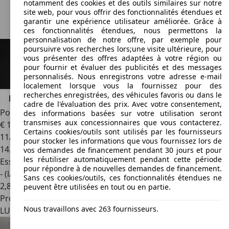
notamment des cookies et des outils similaires sur notre
site web, pour vous offrir des fonctionnalités étendues et
garantir une expérience utilisateur améliorée. Grâce à
ces fonctionnalités étendues, nous permettons la
personnalisation de notre offre, par exemple pour
poursuivre vos recherches lors;une visite ultérieure, pour
vous présenter des offres adaptées à votre région ou
pour fournir et évaluer des publicités et des messages
personnalisés. Nous enregistrons votre adresse e-mail
localement lorsque vous la fournissez pour des
recherches enregistrées, des véhicules favoris ou dans le
cadre de l'évaluation des prix. Avec votre consentement,
Porsche 911
GT3
des informations basées sur votre utilisation seront
transmises aux concessionnaires que vous contacterez.
€ 182.900
Certains cookies/outils sont utilisés par les fournisseurs
11/2023
pour stocker les informations que vous fournissez lors de
14.234 km
vos demandes de financement pendant 30 jours et pour
les réutiliser automatiquement pendant cette période
Essence
pour répondre à de nouvelles demandes de financement.
- (l/100 km)
Sans ces cookies/outils, ces fonctionnalités étendues ne
2
,
8
peuvent être utilisées en tout ou en partie.
Professionnel
Nous travaillons avec 263 fournisseurs.
LU 2370
Howald