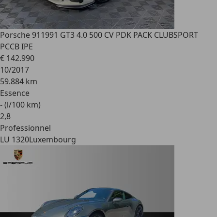
Porsche 911
991 GT3 4.0 500 CV PDK PACK CLUBSPORT
PCCB IPE
€ 142.990
10/2017
59.884 km
Essence
- (l/100 km)
2
,
8
Professionnel
LU 1320
Luxembourg