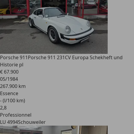
Porsche 911
Porsche 911 231CV Europa Schekheft und
Historie pl
€ 67.900
05/1984
267.900 km
Essence
- (l/100 km)
2
,
8
Professionnel
LU 4994
Schouweiler