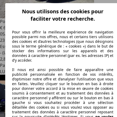
Nous utilisons des cookies pour
faciliter votre recherche.
Porsche 911
911 Carrera Cabriolet
€ 65.000
Pour vous offrir la meilleure expérience de navigation
05/1987
possible parmi nos offres, nous et certains tiers utilisons
231.000 km
des cookies et d’autres technologies (que nous désignons
Essence
sous le terme générique de : « cookies ») dans le but de
stocker des informations sur les appareils et des
- (l/100 km)
données à caractère personnel (par ex. les adresses IP) et
2
,
8
d’y accéder.
Particulier
Il nous est ainsi possible de faire apparaître une
LU 1550
Luxembourg
publicité personnalisée en fonction de vos intérêts,
d’optimiser notre offre et d’analyser l’utilisation que vous
en faites. Veuillez cliquer sur le bouton en bas à droite
pour donner votre accord à la mise en œuvre de cookies
soumis à consentement et au traitement des données à
caractère personnel y afférent ou sur le bouton en bas à
gauche si vous souhaitez procéder à une sélection
détaillée des cookies ou si vous voulez vous opposer au
traitement des données à caractère personnel reposant
sur la poursuite d’intérêts légitimes. Si vous
ne voulez