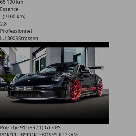
68.100 km
Essence
- (l/100 km)
2
,
8
Professionnel
LU 8009
Strassen
Porsche 911
(992.1) GT3 RS
PDK°CLUBSPORT°BOSE°LIFT°KAM