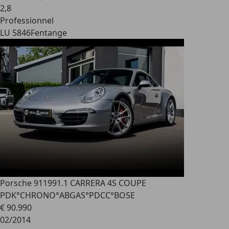
2
,
8
Professionnel
LU 5846
Fentange
Porsche 911
991.1 CARRERA 4S COUPE
PDK°CHRONO°ABGAS°PDCC°BOSE
€ 90.990
02/2014