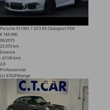
Porsche 911
991.1 GT3 RS Clubsport PDK
€ 169.990
06/2015
23.970 km
Essence
- (l/100 km)
2
,
8
Professionnel
LU 4702
Pétange