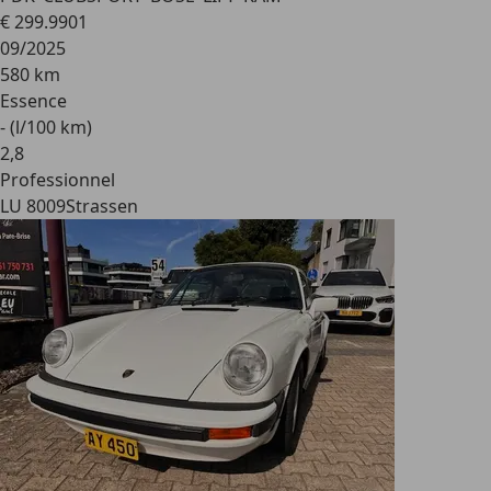
€ 299.990
1
09/2025
580 km
Essence
- (l/100 km)
2
,
8
Professionnel
LU 8009
Strassen