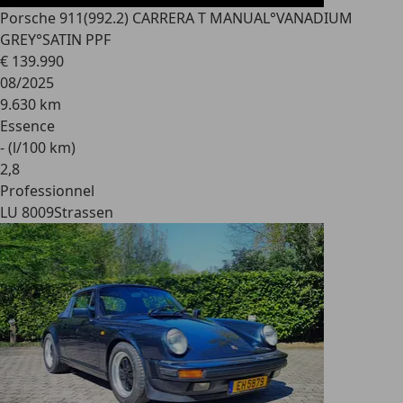
Porsche 911
(992.2) CARRERA T MANUAL°VANADIUM
GREY°SATIN PPF
€ 139.990
08/2025
9.630 km
Essence
- (l/100 km)
2
,
8
Professionnel
LU 8009
Strassen