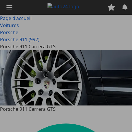
Passer
au
contenu
Page d'accueil
principal
Voitures
Porsche
Porsche 911 (992)
Porsche 911 Carrera GTS
Porsche 911 Carrera GTS