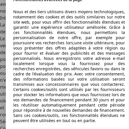
avec une calandre basse, les phares étirés, il y a pire sur
nos routes.
Nous et des tiers utilisons divers moyens technologiques,
notamment des cookies et des outils similaires sur notre
Intérieur
site web, pour vous offrir des fonctionnalités étendues et
La première chose que l'on remarque, c’est que la planche
garantir une expérience utilisateur améliorée. Grâce à
de bord a totalement changé avec la mise à jour de 2019.
ces fonctionnalités étendues, nous permettons la
personnalisation de notre offre, par exemple pour
Le tableau de bord est désormais numérique et, selon la
poursuivre vos recherches lors;une visite ultérieure, pour
version, l'écran multimédia varie également en taille. En
vous présenter des offres adaptées à votre région ou
dessous, une console centrale avec des boutons (rotatifs)
pour fournir et évaluer des publicités et des messages
personnalisés. Nous enregistrons votre adresse e-mail
pour les commandes secondaires, un bon nombre de
localement lorsque vous la fournissez pour des
ports USB et le e-shifter, le levier de vitesse qui fait avancer
recherches enregistrées, des véhicules favoris ou dans le
ou reculer la Zoe. La finition n’est pas somptueuse, mais ce
cadre de l'évaluation des prix. Avec votre consentement,
des informations basées sur votre utilisation seront
n'est pas non plus austère. Avec du goût, c'est encore la
transmises aux concessionnaires que vous contacterez.
meilleure description. Chaque fois qu'il l'a pu, Renault a
Certains cookies/outils sont utilisés par les fournisseurs
utilisé des matériaux recyclés. Quoi qu'il en soit, la Zoe est
pour stocker les informations que vous fournissez lors de
vos demandes de financement pendant 30 jours et pour
silencieuse, notamment grâce à l'absence de bruit de vent
les réutiliser automatiquement pendant cette période
et de roulement, même si cela devient différent avec des
pour répondre à de nouvelles demandes de financement.
roues plus grandes.
Sans ces cookies/outils, ces fonctionnalités étendues ne
peuvent être utilisées en tout ou en partie.
Sécurité
Contrairement à ses frères et sœurs à moteur à