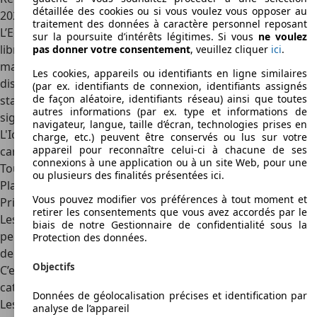
détaillée des cookies ou si vous voulez vous opposer au
2022. Il y a désormais
trois niveaux d’équipement
.
traitement des données à caractère personnel reposant
L’Equilibre est l’entrée de gamme avec le démarrage mains
sur la poursuite d’intérêts légitimes. Si vous
ne voulez
libres, le tableau de bord numérique, la climatisation
pas donner votre consentement
, veuillez cliquer
ici
.
manuelle, un écran 7 pouces sans navigation. L'Evolution
Les cookies, appareils ou identifiants en ligne similaires
dispose de la climatisation automatique, des capteurs de
(par ex. identifiants de connexion, identifiants assignés
de façon aléatoire, identifiants réseau) ainsi que toutes
stationnement, de la reconnaissance des panneaux de
autres informations (par ex. type et informations de
signalisation, de l'assistant de voies et de la navigation.
navigateur, langue, taille d’écran, technologies prises en
L'Iconic ajoute des jantes de 17 pouces, des éléments de
charge, etc.) peuvent être conservés ou lus sur votre
appareil pour reconnaître celui-ci à chacune de ses
carrosserie spéciaux et une sellerie différente à l'intérieur.
connexions à une application ou à un site Web, pour une
Toutes les Zoe sont équipées de
Android Auto
et
Apple Car
ou plusieurs des finalités présentées ici.
Play
.
Vous pouvez modifier vos préférences à tout moment et
Prix
retirer les consentements que vous avez accordés par le
Les
prix catalogue
de la Zoe commencent à 38 125 €, ce qui
biais de notre Gestionnaire de confidentialité sous la
peut sembler important. Il faut cependant noter qu’il s’agit
Protection des données.
de la variante haut de gamme Iconic presque tout équipée.
Objectifs
C’est actuellement (fin 2022) la seule variante disponible au
catalogue.
Données de géolocalisation précises et identification par
Les
prix d’occasion
de la Renault Zoe varient de la version.
analyse de l’appareil