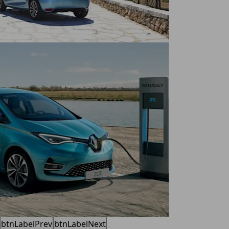
btnLabelPrev
btnLabelNext