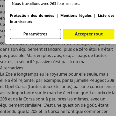
Nous travaillons avec 263 fournisseurs.
combustion, la Zoe n'a pas obtenu de très bons résultats
au crash test :
zéro étoile
. Et cela pour une voiture qui a
|
|
Protection des données
Mentions légales
Liste des
encore obtenu le maximum lors de son introduction.
fournisseurs
Cependant,
EuroNcap
a revu ses exigences pour obtenir ce
score maximum à la hausse et maintenant les systèmes
Paramètres
Accepter tout
d'évitement des accidents pèsent beaucoup plus lourd et
comme la Zoe n'a pas de système de freinage d'urgence
dans son équipement standard, plus de zéro étoile n'était
pas possible. Mais en plus : abs, esp, airbags de toutes
sortes, la sécurité passive n'est pas trop mal.
Alternatives
La Zoe a longtemps eu le royaume pour elle seule, mais
elle a été rejointe, par exemple, par la jumelle
Peugeot 208
et
Opel Corsa
(toutes deux
Stellantis
) par une concurrence
assez importante sur le marché électronique. Les prix de la
208 et de la Corsa sont à peu près les mêmes, avec un
équipement similaire. C'est une question de goût, étant
entendu que la 208 et la Corsa ne font que commencer