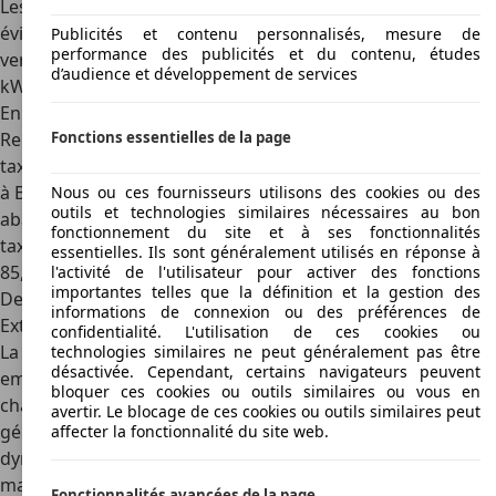
Les variantes d’avant la mise à jour (pré-2019) son
évidement plus abordables, à partir de 10 000 €. Pour les
Publicités et contenu personnalisés, mesure de
performance des publicités et du contenu, études
versions de dernière génération avec la batterie de 52
d’audience et développement de services
kWh, il faudra compter sur au moins 18 000 €.
En Flandre, comme toutes les voitures 100% électriques, la
Renault Zoe bénéficie d’une exonération totale de toute
Fonctions essentielles de la page
taxe de circulation ou de mise en circulation. En Wallonie et
à Bruxelles, les voitures 100% électriques bénéficient d’un
Nous ou ces fournisseurs utilisons des cookies ou des
outils et technologies similaires nécessaires au bon
abattement de la taxe de mise en circulation à 61,50 €. La
fonctionnement du site et à ses fonctionnalités
taxe de roulage est également la plus basse possible à
essentielles. Ils sont généralement utilisés en réponse à
85,27 €. Pas d’éco-malus en Wallonie non plus.
l'activité de l'utilisateur pour activer des fonctions
importantes telles que la définition et la gestion des
Design
informations de connexion ou des préférences de
Extérieur
confidentialité. L'utilisation de ces cookies ou
La Zoe a toujours eu la même largeur de voie et le même
technologies similaires ne peut généralement pas être
désactivée. Cependant, certains navigateurs peuvent
empattement, alors il ne faut pas s'attendre à des
bloquer ces cookies ou outils similaires ou vous en
changements majeurs dans le design au cours des 3
avertir. Le blocage de ces cookies ou outils similaires peut
générations dont on parle officiellement. Elle avait l'air
affecter la fonctionnalité du site web.
dynamique à l'époque, Renault a depuis changé de visage,
mais la Zoé n'en a pas tenu compte. L'arrière solide, l'avant
Fonctionnalités avancées de la page