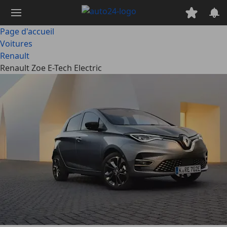
Passer
au
contenu
Page d'accueil
principal
Voitures
Renault
Renault Zoe E-Tech Electric