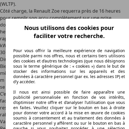
(WLTP).
Côté charge, la Renault Zoe requerra près de 16 heures
pour remplir son accu complètement sur une prise
domestique normale. Pour les longs trajets,
Nous utilisons des cookies pour
heureusement, la Renault Zoe est équipée de la charge
faciliter votre recherche.
rapide. Branchée sur une borne en courant continue de 50
kW maximum, elle gagnera jusqu’à 150 km d’autonomie en
Pour vous offrir la meilleure expérience de navigation
30 min.
possible parmi nos offres, nous et certains tiers utilisons
Dimensions
des cookies et d’autres technologies (que nous désignons
Bien que perçue comme petite, la Zoe mesure tout de
sous le terme générique de : « cookies ») dans le but de
stocker des informations sur les appareils et des
même un peu plus de
4 m de long, 1,73 m de large et 1,56
données à caractère personnel (par ex. les adresses IP) et
m de haut
. Comparé au reste de la gamme, elle vient ainsi
d’y accéder.
se placé aux côtés de la Renault Clio.
Il nous est ainsi possible de faire apparaître une
C’est pareil pour l’habitabilité. La Zoe embarquera
publicité personnalisée en fonction de vos intérêts,
facilement quatre adultes. Le
volume du coffre
est
d’optimiser notre offre et d’analyser l’utilisation que vous
respectable, avec 338 litres. Une fois la banquette arrière
en faites. Veuillez cliquer sur le bouton en bas à droite
pour donner votre accord à la mise en œuvre de cookies
rabattue, cet espace est agrandit à 1 225 litres.
soumis à consentement et au traitement des données à
Variantes
caractère personnel y afférent ou sur le bouton en bas à
Renault a réorganisé les niveaux d'équipement à partir de
gauche si vous souhaitez procéder à une sélection