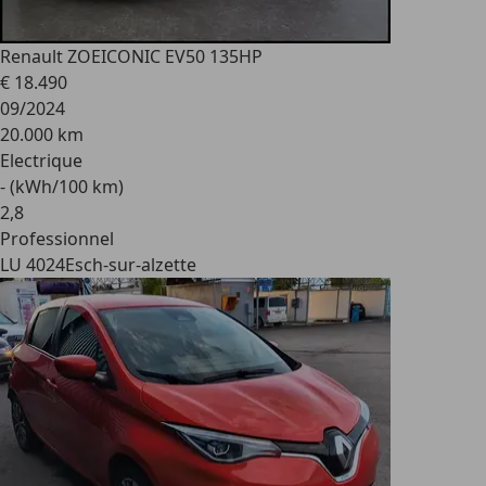
Renault ZOE
ICONIC EV50 135HP
€ 18.490
09/2024
20.000 km
Electrique
- (kWh/100 km)
2
,
8
Professionnel
LU 4024
Esch-sur-alzette