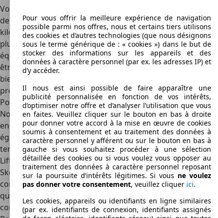
Vous pouvez déjà trouver une Skoda Rapid sur le marché
Pour vous offrir la meilleure expérience de navigation
de l'occasion à partir de 6 000 €, pour un diesel avec un
possible parmi nos offres, nous et certains tiers utilisons
kilométrage assez élevé. Pour environ
9 000 €
, vous avez
des cookies et d’autres technologies (que nous désignons
plus de choix et pouvez également trouver des Rapid bien
sous le terme générique de : « cookies ») dans le but de
stocker des informations sur les appareils et des
équipées avec un moteur essence. Les plus chères peuvent
données à caractère personnel (par ex. les adresses IP) et
être trouvées pour 15 000 € et sont des voitures à essence
d’y accéder.
bien équipées et à faible kilométrage, issues des dernières
Il nous est ainsi possible de faire apparaître une
productions.
publicité personnalisée en fonction de vos intérêts,
Points forts du design et intérieur
d’optimiser notre offre et d’analyser l’utilisation que vous
Non seulement la Rapid se situait
entre la Fabia et l'Octavia
en faites. Veuillez cliquer sur le bouton en bas à droite
pour donner votre accord à la mise en œuvre de cookies
en termes de positionnement, mais le modèle se situe
soumis à consentement et au traitement des données à
également à mi-chemin entre les deux succès de Skoda en
caractère personnel y afférent ou sur le bouton en bas à
termes de design. C’est surtout le cas pour la version
gauche si vous souhaitez procéder à une sélection
détaillée des cookies ou si vous voulez vous opposer au
Liftback, qui avait le look d'une mini-Octavia. En 2013,
traitement des données à caractère personnel reposant
Skoda a également sorti la
Spaceback
, une version
sur la poursuite d’intérêts légitimes. Si vous
ne voulez
compacte destinée davantage aux acheteurs européens
pas donner votre consentement
, veuillez cliquer
ici
.
qui permettait également plus de personnalisation,
Les cookies, appareils ou identifiants en ligne similaires
comme le toit panoramique.
(par ex. identifiants de connexion, identifiants assignés