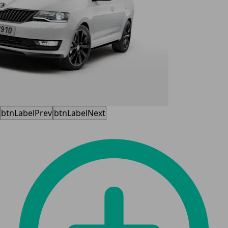
btnLabelPrev
btnLabelNext