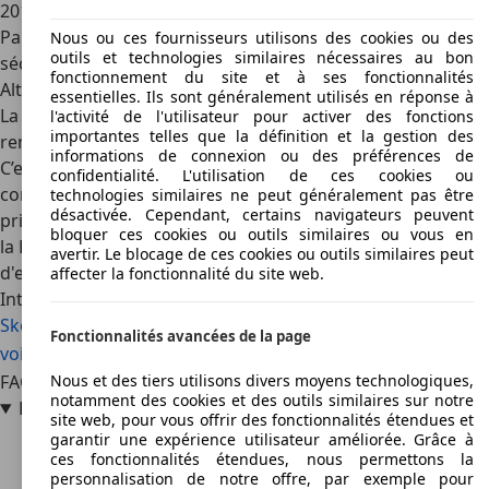
2012 ; les normes actuelles sont beaucoup plus strictes.
Par conséquent, la Rapid ne dispose pas d'assistants de
Nous ou ces fournisseurs utilisons des cookies ou des
outils et technologies similaires nécessaires au bon
sécurité active.
fonctionnement du site et à ses fonctionnalités
Alternatives
essentielles. Ils sont généralement utilisés en réponse à
La Skoda Rapid se situait un peu entre les segments, ce qui
l'activité de l'utilisateur pour activer des fonctions
importantes telles que la définition et la gestion des
rend plus difficile la présentation d'une alternative directe.
informations de connexion ou des préférences de
C’est la Fiat Tipo s'en rapproche le plus en tant que berline
confidentialité. L'utilisation de ces cookies ou
compacte à bas prix. Sinon, la Rapid souffre
technologies similaires ne peut généralement pas être
désactivée. Cependant, certains navigateurs peuvent
principalement de la concurrence interne, notamment de
bloquer ces cookies ou outils similaires ou vous en
la Fabia Combi et de l'Octavia, qui offrent la même quantité
avertir. Le blocage de ces cookies ou outils similaires peut
d'espace intérieur et sont légèrement mieux finies.
affecter la fonctionnalité du site web.
Intéressé par l'Skoda Rapid
Skoda Rapid voiture d'occasion
Skoda Rapid nouvelle
Fonctionnalités avancées de la page
voiture
Skoda Rapid offres concessionnaire
FAQ
Nous et des tiers utilisons divers moyens technologiques,
notamment des cookies et des outils similaires sur notre
La Skoda Rapid est-elle toujours en vente ?
site web, pour vous offrir des fonctionnalités étendues et
garantir une expérience utilisateur améliorée. Grâce à
ces fonctionnalités étendues, nous permettons la
personnalisation de notre offre, par exemple pour