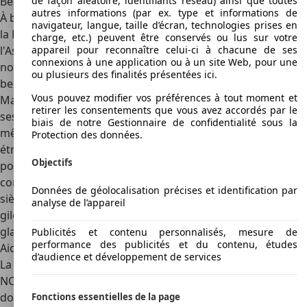
de façon aléatoire, identifiants réseau) ainsi que toutes
Beaucoup d'espace, beaucoup de plastique
autres informations (par ex. type et informations de
À bord, cependant, il est devenu immédiatement clair que
navigateur, langue, taille d’écran, technologies prises en
la Rapid était un modèle destiné à l'Europe de l'Est et à
charge, etc.) peuvent être conservés ou lus sur votre
appareil pour reconnaître celui-ci à chacune de ses
l'Asie : la finition était loin d'atteindre le niveau auquel
connexions à une application ou à un site Web, pour une
notre marché est habitué de la part de Skoda, avec
ou plusieurs des finalités présentées ici.
beaucoup de plastiques durs et d'éléments bon marché
.
Vous pouvez modifier vos préférences à tout moment et
Mais la Rapid excellait surtout par son espace intérieur et
retirer les consentements que vous avez accordés par le
ses gadgets pratiques. L'espace pour les jambes était
biais de notre Gestionnaire de confidentialité sous la
même meilleur que celui de l'Octavia, mais la forme plus
Protection des données.
étroite de la carrosserie impliquait une perte d'espace
Objectifs
pour les coudes. On y retrouvait aussi les petites
commodités Skoda tel que des filets sur les côtés des
Données de géolocalisation précises et identification par
sièges avant, un compartiment de rangement pour les
analyse de l’appareil
gilets de sécurité sous le siège passager et le grattoir à
glace dans le couvercle du réservoir.
Publicités et contenu personnalisés, mesure de
performance des publicités et du contenu, études
Aide à la conduite et sécurité
d’audience et développement de services
La Skoda Rapid a reçu le maximum : 5 étoiles de l'Euro
NCAP, avec de bons résultats dans pratiquement tous les
domaines. Toutefois, il s'agit d'un classement datant de
Fonctions essentielles de la page