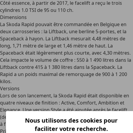
Côté essence, à partir de 2017, le facelift a reçu le trois
cylindres
1.0 TSI
de 95 ou 110 ch.
Dimensions
La Skoda Rapid pouvait être commandée en Belgique en
deux carrosseries : la
Liftback
, une berline 5-portes, et la
Spaceback
à hayon. La Liftback mesurait 4,48 mètres de
long, 1,71 mètre de large et 1,46 mètre de haut. La
Spaceback était légèrement plus courte, avec 4,30 mètres.
Cela impacte le volume de coffre : 550 à 1 490 litres dans la
Liftback contre 415 à 1 380 litres dans la Spaceback. La
Rapid a un poids maximal de remorquage de 900 à 1 200
kilos.
Versions
Lors de son lancement, la Skoda Rapid était disponible en
quatre niveaux de finition :
Active, Comfort, Ambition et
Elegance
. Une version Style a été ajoutée après le facelift
(de 2017 à 2019). Dans tous les cas, les options étaient tout
Nous utilisons des cookies pour
à fait abordables.
faciliter votre recherche.
Prix neufs et d’occasion