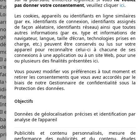
pas donner votre consentement
, veuillez cliquer
ici
.
Extérieur
Lorsque l'Auris a remplacé la Corolla en 2006, son design
Les cookies, appareils ou identifiants en ligne similaires
arrondi et plutôt frappant a suscité des doutes chez de
(par ex. identifiants de connexion, identifiants assignés
de façon aléatoire, identifiants réseau) ainsi que toutes
nombreux acheteurs. Ainsi, lorsque la deuxième
autres informations (par ex. type et informations de
génération de l'Auris a été présentée en 2012, Toyota a
navigateur, langue, taille d’écran, technologies prises en
décidé de changer d'approche, car la voiture de taille
charge, etc.) peuvent être conservés ou lus sur votre
appareil pour reconnaître celui-ci à chacune de ses
moyenne avait soudainement l'air
beaucoup plus modeste
.
connexions à une application ou à un site Web, pour une
Il a ainsi touché un public nettement plus large, mais ne
ou plusieurs des finalités présentées ici.
s'est évidemment pas distingué par son design. Avec le
Vous pouvez modifier vos préférences à tout moment et
facelift de 2015, Toyota a essayé de renverser quelque peu
retirer les consentements que vous avez accordés par le
la vapeur en redonnant à la face avant un design plus
biais de notre Gestionnaire de confidentialité sous la
Protection des données.
idiosyncratique, mais l'Auris est restée, en un sens, une
fleur de tapisserie dans le segment C.
Objectifs
Intérieur
Il en va de même à l'intérieur, où l'habitacle est plutôt
Données de géolocalisation précises et identification par
banal. Avec son design vertical, le tableau de bord peut
analyse de l’appareil
dégager un certain dynamisme, mais pour le reste, ce sont
Publicités et contenu personnalisés, mesure de
principalement des plastiques gris qui passent le relais. Il
performance des publicités et du contenu, études