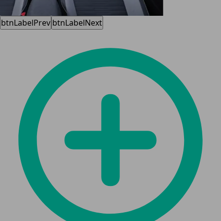
btnLabelPrev
btnLabelNext