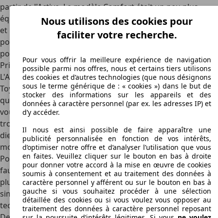
partir de l'Active. Le modèle Comfort était un peu plus
équipé, et au-dessus, il y avait le modèle Style, plus élégant,
Nous utilisons des cookies pour
et la version supérieure : le modèle Lounge. En outre, vous
faciliter votre recherche.
pouviez l'obtenir en
deux styles de carrosserie
: en 5-
portes ou en break sous la bannière Touring Sports.
Pour vous offrir la meilleure expérience de navigation
Prix
possible parmi nos offres, nous et certains tiers utilisons
L'Auris Hybrid n'est actuellement
plus disponible chez
des cookies et d’autres technologies (que nous désignons
sous le terme générique de : « cookies ») dans le but de
Toyota
, car elle a été remplacée par un nouveau modèle
stocker des informations sur les appareils et des
qui remonte à la "Corolla". Donc si vous voulez une Auris,
données à caractère personnel (par ex. les adresses IP) et
vous devrez compter sur le
marché de l'occasion
. Vous y
d’y accéder.
trouverez les premiers modèles à moteur essence ou
Il nous est ainsi possible de faire apparaître une
diesel à partir de 7 000 € environ, mais les hybrides les
publicité personnalisée en fonction de vos intérêts,
moins chers coûtent d'emblée entre 11 000 et 12 000 €.
d’optimiser notre offre et d’analyser l’utilisation que vous
en faites. Veuillez cliquer sur le bouton en bas à droite
Pour une
bien entretenue post-facelift 2015 Auris Hybrid
, il
pour donner votre accord à la mise en œuvre de cookies
faut même dépenser
15 000 €
rapidement. C'est souvent
soumis à consentement et au traitement des données à
plus cher qu'une Volkswagen Golf ou une Ford Focus
caractère personnel y afférent ou sur le bouton en bas à
gauche si vous souhaitez procéder à une sélection
similaire, mais là encore, elles ne disposent pas d'une
détaillée des cookies ou si vous voulez vous opposer au
technologie hybride aussi économique.
traitement des données à caractère personnel reposant
Design
sur la poursuite d’intérêts légitimes. Si vous
ne voulez