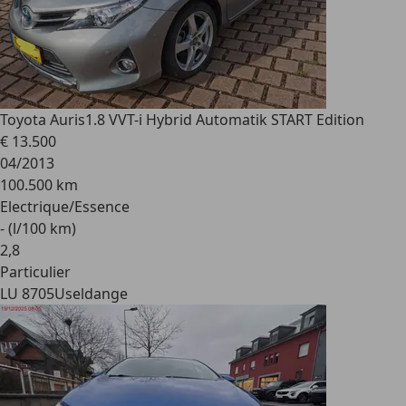
Toyota Auris
1.8 VVT-i Hybrid Automatik START Edition
€ 13.500
04/2013
100.500 km
Electrique/Essence
- (l/100 km)
2
,
8
Particulier
LU 8705
Useldange