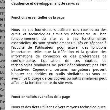
s'agit de matériaux
agréables
, car Toyota n'a pas
d’audience et développement de services
économisé sur les plastiques dits « soft-touch ». En outre,
l'hybride présente une caractéristique frappante, puisque
Fonctions essentielles de la page
le levier de vitesse a un design futuriste et est de couleur
bleue transparente, tout comme dans la Prius. D'ailleurs,
Nous ou ces fournisseurs utilisons des cookies ou des
les compteurs ont aussi été mise à la sauce hybride,
outils et technologies similaires nécessaires au bon
puisque le tachymètre a dû faire place à une jauge
fonctionnement du site et à ses fonctionnalités
d'efficacité colorée.
essentielles. Ils sont généralement utilisés en réponse à
l'activité de l'utilisateur pour activer des fonctions
Sécurité
importantes telles que la définition et la gestion des
En termes de sécurité, la Toyota Auris Hybrid est en phase
informations de connexion ou des préférences de
avec son temps. Après son lancement en 2013, elle a
confidentialité. L'utilisation de ces cookies ou
technologies similaires ne peut généralement pas être
obtenu la note
maximale de cinq étoiles aux crash-tests de
désactivée. Cependant, certains navigateurs peuvent
Euro NCAP
. Ce classement est bien sûr très daté de nos
bloquer ces cookies ou outils similaires ou vous en
jours, mais avec le facelift de 2015, Toyota a offert à l'Auris
avertir. Le blocage de ces cookies ou outils similaires peut
affecter la fonctionnalité du site web.
une série de nouveaux systèmes de sécurité. Si le pack
Safety Sense
était optionnel, il comprenait alors
immédiatement l'assistance au maintien dans la voie,
Fonctionnalités avancées de la page
l'assistant au freinage d'urgence, la reconnaissance des
Nous et des tiers utilisons divers moyens technologiques,
panneaux de signalisation et les feux de route