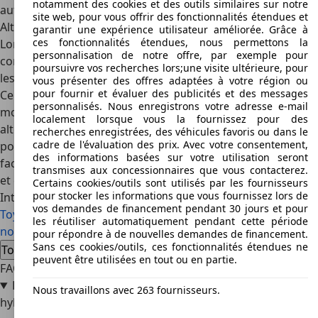
notamment des cookies et des outils similaires sur notre
automatiques.
site web, pour vous offrir des fonctionnalités étendues et
Alternatives
garantir une expérience utilisateur améliorée. Grâce à
ces fonctionnalités étendues, nous permettons la
Lors de son lancement, la Toyota Auris était en
personnalisation de notre offre, par exemple pour
concurrence dans le segment C avec des rivales telles que
poursuivre vos recherches lors;une visite ultérieure, pour
les Volkswagen Golf, Hyundai i30, Ford Focus et Opel Astra.
vous présenter des offres adaptées à votre région ou
pour fournir et évaluer des publicités et des messages
Cependant, elles n'étaient pas disponibles avec des
personnalisés. Nous enregistrons votre adresse e-mail
moteurs hybrides, ce qui faisait de l'Auris la seule
localement lorsque vous la fournissez pour des
alternative pour ceux qui voulaient la plus économique
recherches enregistrées, des véhicules favoris ou dans le
cadre de l'évaluation des prix. Avec votre consentement,
possible. Ce groupe motopropulseur le place également
des informations basées sur votre utilisation seront
face aux premières générations du Hyundai Kona Hybrid
transmises aux concessionnaires que vous contacterez.
et du Kia Niro Hybrid, pourtant des crossovers compacts.
Certains cookies/outils sont utilisés par les fournisseurs
pour stocker les informations que vous fournissez lors de
Intéressé par l'Toyota Auris Hybrid
vos demandes de financement pendant 30 jours et pour
Toyota Auris Hybrid voiture d'occasion
Toyota Auris Hybrid
les réutiliser automatiquement pendant cette période
nouvelle voiture
pour répondre à de nouvelles demandes de financement.
Sans ces cookies/outils, ces fonctionnalités étendues ne
Toyota Auris Hybrid offres concessionnaire
peuvent être utilisées en tout ou en partie.
FAQ
La Toyota Auris offre-t-elle moins de volume de coffre en
Nous travaillons avec 263 fournisseurs.
hybride ?