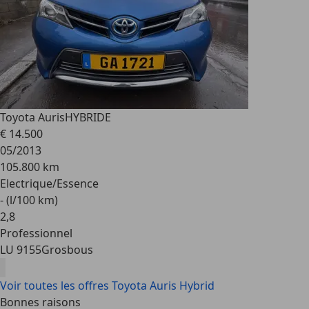
Toyota Auris
HYBRIDE
€ 14.500
05/2013
105.800 km
Electrique/Essence
- (l/100 km)
2
,
8
Professionnel
LU 9155
Grosbous
Voir toutes les offres Toyota Auris Hybrid
Bonnes raisons