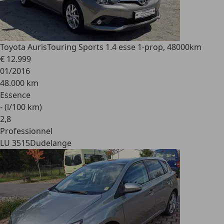
Toyota Auris
Touring Sports 1.4 esse 1-prop, 48000km
€ 12.999
01/2016
48.000 km
Essence
- (l/100 km)
2
,
8
Professionnel
LU 3515
Dudelange