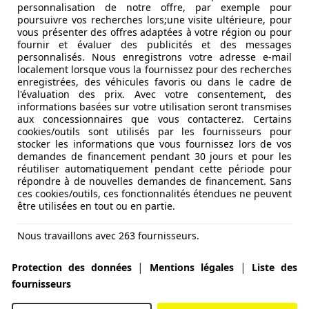
personnalisation de notre offre, par exemple pour
faire en espèces, par carte bancaire ou parfois via un dispos
poursuivre vos recherches lors;une visite ultérieure, pour
vous présenter des offres adaptées à votre région ou pour
une inscription préalable, ce qui le rend accessible à tous le
fournir et évaluer des publicités et des messages
personnalisés. Nous enregistrons votre adresse e-mail
runtent les autoroutes de façon occasionnelle, sans besoin
localement lorsque vous la fournissez pour des recherches
te :
enregistrées, des véhicules favoris ou dans le cadre de
appliqués, correspondant généralement au tarif maximal du t
l'évaluation des prix. Avec votre consentement, des
informations basées sur votre utilisation seront transmises
emps d’attente prolongés, surtout en période de forte afflu
aux concessionnaires que vous contacterez. Certains
cookies/outils sont utilisés par les fournisseurs pour
supprimer les barrières de péage
, offrant ainsi une circula
stocker les informations que vous fournissez lors de vos
demandes de financement pendant 30 jours et pour les
réutiliser automatiquement pendant cette période pour
cette autoroute utilise exclusivement ce système.
répondre à de nouvelles demandes de financement. Sans
routes modernes adoptent progressivement cette technologi
ces cookies/outils, ces fonctionnalités étendues ne peuvent
être utilisées en tout ou en partie.
trent chaque plaque d’immatriculation à l’entrée et à la so
Nous travaillons avec 263 fournisseurs.
 frais en ligne, via des applications dédiées ou à des bornes
seillé de s’assurer que le paiement est effectué dans les déla
|
|
Protection des données
Mentions légales
Liste des
fournisseurs