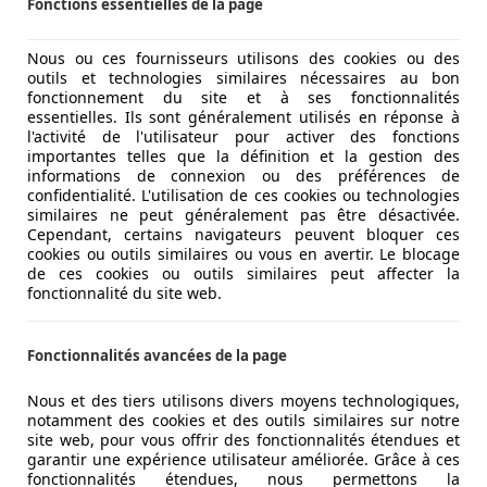
Fonctions essentielles de la page
Nous ou ces fournisseurs utilisons des cookies ou des
outils et technologies similaires nécessaires au bon
dement le passage aux péages en Italie
. Il s’adresse princip
fonctionnement du site et à ses fonctionnalités
essentielles. Ils sont généralement utilisés en réponse à
l'activité de l'utilisateur pour activer des fonctions
importantes telles que la définition et la gestion des
rise est détecté à l’approche des barrières de péage, permet
informations de connexion ou des préférences de
és automatiquement sur un compte bancaire ou une carte a
confidentialité. L'utilisation de ces cookies ou technologies
 d’attente et permet de voyager plus sereinement, même en pé
similaires ne peut généralement pas être désactivée.
Cependant, certains navigateurs peuvent bloquer ces
nt valable sur certains parkings et ferries.
cookies ou outils similaires ou vous en avertir. Le blocage
de ces cookies ou outils similaires peut affecter la
 se faire en ligne sur le site officiel ou directement dans le
fonctionnalité du site web.
nécessaire, généralement compris entre 1,50 € et 3 €, selo
 à fixer sur le pare-brise grâce aux supports fournis.
Fonctionnalités avancées de la page
e
 classique reste une méthode courante et adaptée aux cond
Nous et des tiers utilisons divers moyens technologiques,
notamment des cookies et des outils similaires sur notre
talie
site web, pour vous offrir des fonctionnalités étendues et
ment au niveau de la borne, indiquant le point d’entrée.
garantir une expérience utilisateur améliorée. Grâce à ces
het pour calculer la distance parcourue et déterminer le mon
fonctionnalités étendues, nous permettons la