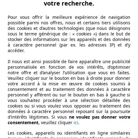
votre recherche.
 de 6 000 km d’autoroutes payantes, reliant les grandes villes
 9 € pour 100 km, mais il peut varier en fonction de l’itin
Pour vous offrir la meilleure expérience de navigation
possible parmi nos offres, nous et certains tiers utilisons
des cookies et d’autres technologies (que nous désignons
ion du type de véhicule, classés selon leur taille, poids et n
sous le terme générique de : « cookies ») dans le but de
stocker des informations sur les appareils et des données
ore disponible à de nombreuses bornes.
à caractère personnel (par ex. les adresses IP) et d’y
accéder.
ans presque toutes les stations de péage, offrant une alter
mettent un passage automatisé sans arrêt, idéal pour gag
Il nous est ainsi possible de faire apparaître une publicité
personnalisée en fonction de vos intérêts, d’optimiser
notre offre et d’analyser l’utilisation que vous en faites.
Veuillez cliquer sur le bouton en bas à droite pour donner
votre accord à la mise en œuvre de cookies soumis à
consentement et au traitement des données à caractère
personnel y afférent ou sur le bouton en bas à gauche si
vous souhaitez procéder à une sélection détaillée des
cookies ou si vous voulez vous opposer au traitement des
données à caractère personnel reposant sur la poursuite
d’intérêts légitimes. Si vous
ne voulez pas donner votre
consentement
, veuillez cliquer
ici
.
Les cookies, appareils ou identifiants en ligne similaires