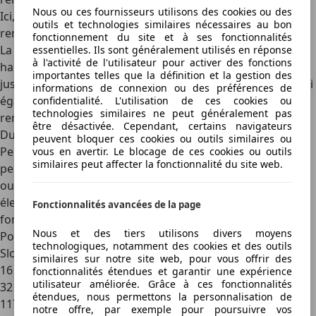
Nous ou ces fournisseurs utilisons des cookies ou des
Ici, la vignette de la voiture vaut pour la caravane ou la
outils et technologies similaires nécessaires au bon
remorque.
fonctionnement du site et à ses fonctionnalités
La classe 2B regroupe les voitures de plus de 1,30 m de
essentielles. Ils sont généralement utilisés en réponse
à l'activité de l'utilisateur pour activer des fonctions
hauteur mesuré à l’essieu avant, avec une MMA allant
importantes telles que la définition et la gestion des
jusqu’à 3,5 tonnes, avec ou sans remorque ou caravane. Ici
informations de connexion ou des préférences de
également, la vignette du véhicule tracteur vaut pour la
confidentialité. L'utilisation de ces cookies ou
technologies similaires ne peut généralement pas
remorque ou la caravane.
être désactivée. Cependant, certains navigateurs
Durées et prix des vignettes numériques slovènes
peuvent bloquer ces cookies ou outils similaires ou
Peu importe la classe de leurs voitures, les automobilistes
vous en avertir. Le blocage de ces cookies ou outils
similaires peut affecter la fonctionnalité du site web.
peuvent acheter une
vignette hebdomadaire, mensuelle
ou annuelle
. Ce sont les trois types de vignettes
électroniques en Slovénie. Le
prix de la vignette
est
Fonctionnalités avancées de la page
fonction de la catégorie de l’automobile.
Nous et des tiers utilisons divers moyens
Pour une voiture classée 2A, le coût de la vignette en
technologiques, notamment des cookies et des outils
Slovénie est de :
similaires sur notre site web, pour vous offrir des
16 euros pour une vignette hebdomadaire ;
fonctionnalités étendues et garantir une expérience
utilisateur améliorée. Grâce à ces fonctionnalités
32 euros pour une vignette mensuelle ;
étendues, nous permettons la personnalisation de
117,50 euros pour une vignette annuelle.
notre offre, par exemple pour poursuivre vos