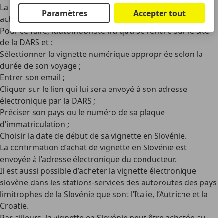
La
vignette numérique autoroute
en Slovénie peut être
Paramètres
Accepter tout
achetée
en ligne via le site de la société d’autoroute DARS
.
Pour ce faire, l’automobiliste n’a qu’à se rendre sur le site
de la DARS et :
Sélectionner la vignette numérique appropriée selon la
durée de son voyage ;
Entrer son email ;
Cliquer sur le lien qui lui sera envoyé à son adresse
électronique par la DARS ;
Préciser son pays ou le numéro de sa plaque
d’immatriculation ;
Choisir la date de début de sa vignette en Slovénie.
La confirmation d’achat de vignette en Slovénie est
envoyée à l’adresse électronique du conducteur.
Il est aussi possible d’
acheter la vignette électronique
slovène
dans les stations-services des autoroutes des pays
limitrophes de la Slovénie que sont l’Italie, l’Autriche et la
Croatie.
Par ailleurs, la vignette en Slovénie peut être achetée au