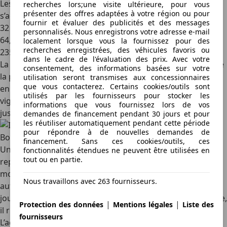
Les propriétaires de voitures classées 2B devront
recherches lors;une visite ultérieure, pour vous
présenter des offres adaptées à votre région ou pour
s’acquitter d’une somme de :
fournir et évaluer des publicités et des messages
32 euros pour une vignette hebdomadaire ;
personnalisés. Nous enregistrons votre adresse e-mail
64,10 euros pour une vignette mensuelle ;
localement lorsque vous la fournissez pour des
recherches enregistrées, des véhicules favoris ou
235 euros pour une vignette annuelle.
dans le cadre de l'évaluation des prix. Avec votre
La vignette en Slovénie est valable jusqu’au dernier jour de
consentement, des informations basées sur votre
la période choisie à 23h59. Quant aux vignettes annuelles
utilisation seront transmises aux concessionnaires
que vous contacterez. Certains cookies/outils sont
en Slovénie, elles sont valides une année pleine. Ainsi, une
utilisés par les fournisseurs pour stocker les
vignette annuelle achetée le 12 avril 2024 est valable
informations que vous fournissez lors de vos
jusqu’au 12 avril 2025 à 23h59.
demandes de financement pendant 30 jours et pour
les réutiliser automatiquement pendant cette période
pour répondre à de nouvelles demandes de
Bon à savoir
financement. Sans ces cookies/outils, ces
Un automobiliste qui arrive en Slovénie le samedi pour
fonctionnalités étendues ne peuvent être utilisées en
tout ou en partie.
repartir le samedi suivant doit acheter une vignette d’un
mois et non d’une semaine. En effet, d’un samedi à un
Nous travaillons avec 263 fournisseurs.
autre, la durée de son séjour est de 8 jours et non de 7
jours. Avec une vignette hebdomadaire, en cas de contrôle,
|
|
Protection des données
Mentions légales
Liste des
il risque d’être amendé.
fournisseurs
L’achat de vignette numérique slovène