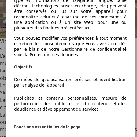
type et informations de navigateur, langue, taille
d’écran, technologies prises en charge, etc.) peuvent
être conservés ou lus sur votre appareil pour
reconnaître celui-ci à chacune de ses connexions à
une application ou à un site Web, pour une ou
plusieurs des finalités présentées ici.
Vous pouvez modifier vos préférences à tout moment
Vignettes électroniques en Slovénie : catégories de
et retirer les consentements que vous avez accordés
voitures, durées et prix
par le biais de notre Gestionnaire de confidentialité
sous la Protection des données.
L’
achat de vignette
en Slovénie est fonction de plusieurs
modalités dont la catégorie du véhicule et la durée pour
Objectifs
laquelle l’acheteur a besoin de ce laissez-passer
obligatoire.
Données de géolocalisation précises et identification
Les catégories de véhicule concernées par la vignette en
par analyse de l’appareil
Slovénie
Publicités et contenu personnalisés, mesure de
La vignette en Slovénie est obligatoire pour les voitures de
performance des publicités et du contenu, études
classes 2A et 2B
:
d’audience et développement de services
La classe 2A regroupe les véhicules d’une taille inférieure
ou égale à 1,30 m mesuré à l’essieu avant, avec une masse
Fonctions essentielles de la page
maximale autorisée (MMA) jusqu’à 3,5 tonnes, avec ou sans
remorque ou caravane comme la Aston Martin Vantage.