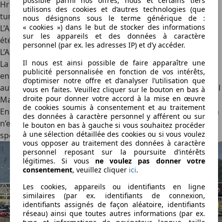
possible parmi nos offres, nous et certains tiers
Hrušica (Slovénie) ; le péage est payé en empruntant le
utilisons des cookies et d’autres technologies (que
tunnel des Karawanken ;
nous désignons sous le terme générique de :
« cookies ») dans le but de stocker des informations
L’Autoroute H1 entre Pesnica et Tezno, où la voie rapide a
sur les appareils et des données à caractère
été déclassée en route régionale ;
personnel (par ex. les adresses IP) et d’y accéder.
L’Autoroute H2 ;
Il nous est ainsi possible de faire apparaître une
La voie rapide H6 entre Koper-Semedela et Koper Lucija ;
publicité personnalisée en fonction de vos intérêts,
en raison d’un barrage entre Koper et Izola, les
d’optimiser notre offre et d’analyser l’utilisation que
automobilistes sont déviés et peuvent emprunter le tunnel
vous en faites. Veuillez cliquer sur le bouton en bas à
droite pour donner votre accord à la mise en œuvre
Markovec sans péage.
de cookies soumis à consentement et au traitement
En Autriche comme en Slovénie, le tunnel des Karawanken
des données à caractère personnel y afférent ou sur
n’est pas soumis à la vignette obligatoire, mais à un
péage
le bouton en bas à gauche si vous souhaitez procéder
à une sélection détaillée des cookies ou si vous voulez
spécial de 7,80 euros
valable pour un passage simple.
vous opposer au traitement des données à caractère
personnel reposant sur la poursuite d’intérêts
légitimes. Si vous
ne voulez pas donner votre
consentement
, veuillez cliquer
ici
.
Les cookies, appareils ou identifiants en ligne
similaires (par ex. identifiants de connexion,
identifiants assignés de façon aléatoire, identifiants
réseau) ainsi que toutes autres informations (par ex.