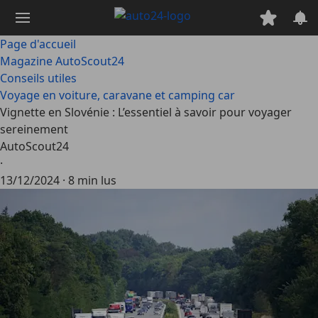
Passer
au
contenu
Page d'accueil
principal
Magazine AutoScout24
Conseils utiles
Voyage en voiture, caravane et camping car
Vignette en Slovénie : L’essentiel à savoir pour voyager
sereinement
AutoScout24
·
13/12/2024
·
8 min lus