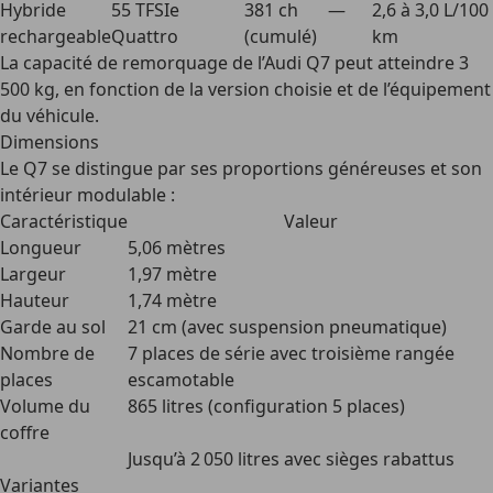
Hybride
55 TFSIe
381 ch
—
2,6 à 3,0 L/100
rechargeable
Quattro
(cumulé)
km
La capacité de remorquage de l’Audi Q7 peut atteindre
3
500 kg
, en fonction de la version choisie et de l’équipement
du véhicule.
Dimensions
Le Q7 se distingue par ses proportions généreuses et son
intérieur modulable :
Caractéristique
Valeur
Longueur
5,06 mètres
Largeur
1,97 mètre
Hauteur
1,74 mètre
Garde au sol
21 cm (avec suspension pneumatique)
Nombre de
7 places de série avec troisième rangée
places
escamotable
Volume du
865 litres (configuration 5 places)
coffre
Jusqu’à 2 050 litres avec sièges rabattus
Variantes