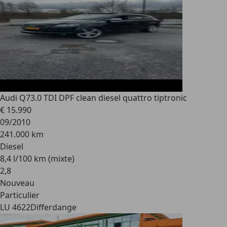
Audi Q7
3.0 TDI DPF clean diesel quattro tiptronic
€ 15.990
09/2010
241.000 km
Diesel
8,4 l/100 km (mixte)
2
,
8
Nouveau
Particulier
LU 4622
Differdange