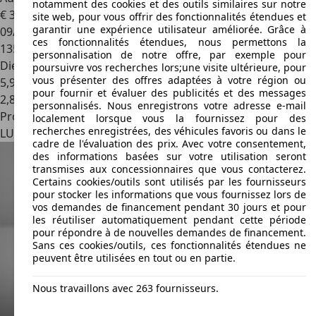
notamment des cookies et des outils similaires sur notre
€ 32.890
site web, pour vous offrir des fonctionnalités étendues et
garantir une expérience utilisateur améliorée. Grâce à
09/2017
ces fonctionnalités étendues, nous permettons la
135.145 km
personnalisation de notre offre, par exemple pour
Diesel
poursuivre vos recherches lors;une visite ultérieure, pour
vous présenter des offres adaptées à votre région ou
5,9 l/100 km (mixte)
pour fournir et évaluer des publicités et des messages
2
,
8
personnalisés. Nous enregistrons votre adresse e-mail
Professionnel
localement lorsque vous la fournissez pour des
recherches enregistrées, des véhicules favoris ou dans le
LU 5423
Ersange
cadre de l'évaluation des prix. Avec votre consentement,
des informations basées sur votre utilisation seront
transmises aux concessionnaires que vous contacterez.
Certains cookies/outils sont utilisés par les fournisseurs
pour stocker les informations que vous fournissez lors de
vos demandes de financement pendant 30 jours et pour
les réutiliser automatiquement pendant cette période
pour répondre à de nouvelles demandes de financement.
Sans ces cookies/outils, ces fonctionnalités étendues ne
peuvent être utilisées en tout ou en partie.
Nous travaillons avec 263 fournisseurs.