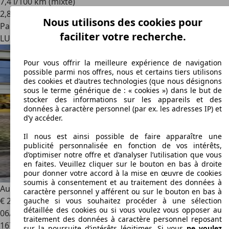
7,4 l/100 km (mixte)
2
,
8
Nous utilisons des cookies pour
Particulier
faciliter votre recherche.
LU 4447
Sanem
Pour vous offrir la meilleure expérience de navigation
possible parmi nos offres, nous et certains tiers utilisons
des cookies et d’autres technologies (que nous désignons
sous le terme générique de : « cookies ») dans le but de
stocker des informations sur les appareils et des
données à caractère personnel (par ex. les adresses IP) et
d’y accéder.
Il nous est ainsi possible de faire apparaître une
publicité personnalisée en fonction de vos intérêts,
d’optimiser notre offre et d’analyser l’utilisation que vous
en faites. Veuillez cliquer sur le bouton en bas à droite
pour donner votre accord à la mise en œuvre de cookies
soumis à consentement et au traitement des données à
Audi Q7
Q7 3.0 TDI quattro tiptronic
caractère personnel y afférent ou sur le bouton en bas à
€ 28.000
gauche si vous souhaitez procéder à une sélection
détaillée des cookies ou si vous voulez vous opposer au
06/2016
traitement des données à caractère personnel reposant
167.000 km
sur la poursuite d’intérêts légitimes. Si vous
ne voulez