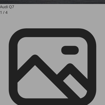
Audi Q7
1
/
4