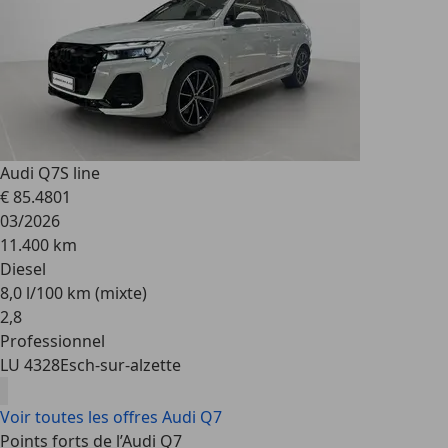
Audi Q7
S line
€ 85.480
1
03/2026
11.400 km
Diesel
8,0 l/100 km (mixte)
2
,
8
Professionnel
LU 4328
Esch-sur-alzette
Voir toutes les offres Audi Q7
Points forts de l’Audi Q7