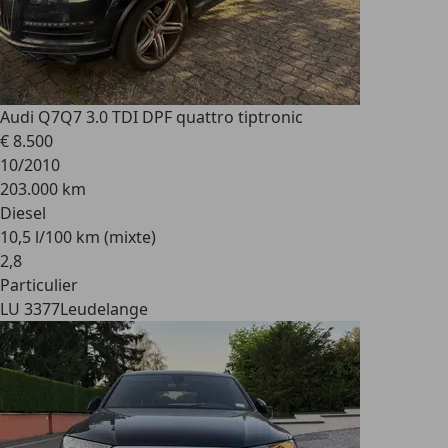
Audi Q7
Q7 3.0 TDI DPF quattro tiptronic
€ 8.500
10/2010
203.000 km
Diesel
10,5 l/100 km (mixte)
2
,
8
Particulier
LU 3377
Leudelange