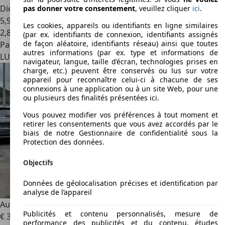
Diesel
pas donner votre consentement
, veuillez cliquer
ici
.
5,9 l/100 km (mixte)
Les cookies, appareils ou identifiants en ligne similaires
2
,
8
(par ex. identifiants de connexion, identifiants assignés
de façon aléatoire, identifiants réseau) ainsi que toutes
Particulier
autres informations (par ex. type et informations de
LU 6180
Junglinster
navigateur, langue, taille d’écran, technologies prises en
charge, etc.) peuvent être conservés ou lus sur votre
appareil pour reconnaître celui-ci à chacune de ses
connexions à une application ou à un site Web, pour une
ou plusieurs des finalités présentées ici.
Vous pouvez modifier vos préférences à tout moment et
retirer les consentements que vous avez accordés par le
biais de notre Gestionnaire de confidentialité sous la
Protection des données.
Objectifs
Données de géolocalisation précises et identification par
analyse de l’appareil
Audi Q7
Q7 45 TDI Quattro Tiptronic
Publicités et contenu personnalisés, mesure de
€ 32.990
performance des publicités et du contenu, études