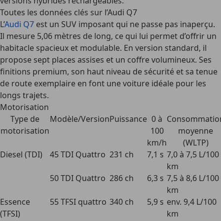
versions hybrides rechargeables.
Toutes les données clés sur l’Audi Q7
L’
Audi Q7
est un SUV imposant qui ne passe pas inaperçu.
Il mesure 5,06 mètres de long, ce qui lui permet d’offrir un
habitacle spacieux et modulable. En version standard, il
propose sept places assises et un coffre volumineux. Ses
finitions premium, son haut niveau de sécurité et sa tenue
de route exemplaire en font une voiture idéale pour les
longs trajets.
Motorisation
Type de
Modèle/Version
Puissance
0 à
Consommatio
motorisation
100
moyenne
km/h
(WLTP)
Diesel (TDI)
45 TDI Quattro
231 ch
7,1 s
7,0 à 7,5 L/100
km
50 TDI Quattro
286 ch
6,3 s
7,5 à 8,6 L/100
km
Essence
55 TFSI quattro
340 ch
5,9 s
env. 9,4 L/100
(TFSI)
km