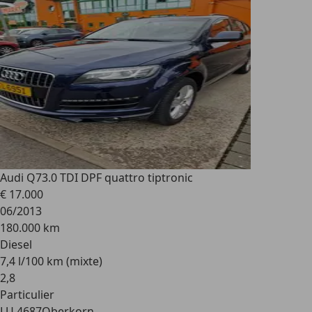
Audi Q7
3.0 TDI DPF quattro tiptronic
€ 17.000
06/2013
180.000 km
Diesel
7,4 l/100 km (mixte)
2
,
8
Particulier
LU 4687
Oberkorn