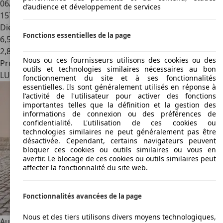
06/2019
d’audience et développement de services
157.000 km
Diesel
Fonctions essentielles de la page
6,5 l/100 km (mixte)
2
,
8
Nous ou ces fournisseurs utilisons des cookies ou des
Professionnel
outils et technologies similaires nécessaires au bon
LU 7540
Rollingen
fonctionnement du site et à ses fonctionnalités
essentielles. Ils sont généralement utilisés en réponse à
l'activité de l'utilisateur pour activer des fonctions
importantes telles que la définition et la gestion des
informations de connexion ou des préférences de
confidentialité. L'utilisation de ces cookies ou
technologies similaires ne peut généralement pas être
désactivée. Cependant, certains navigateurs peuvent
bloquer ces cookies ou outils similaires ou vous en
avertir. Le blocage de ces cookies ou outils similaires peut
affecter la fonctionnalité du site web.
Fonctionnalités avancées de la page
Nous et des tiers utilisons divers moyens technologiques,
Audi Q7
3.0 TDI quattro S line/Pano/virtual/kamera/Tour