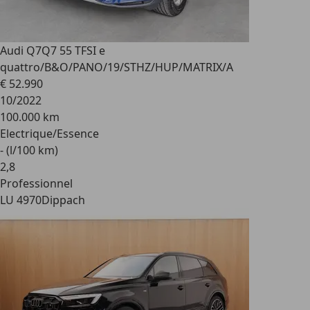
Audi Q7
Q7 55 TFSI e
quattro/B&O/PANO/19/STHZ/HUP/MATRIX/A
€ 52.990
10/2022
100.000 km
Electrique/Essence
- (l/100 km)
2
,
8
Professionnel
LU 4970
Dippach