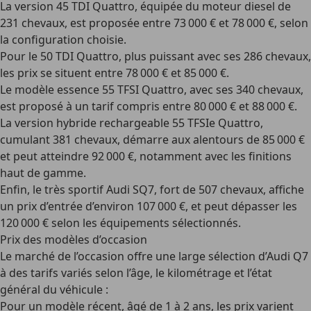
La version
45 TDI Quattro
, équipée du moteur diesel de
231 chevaux, est proposée entre
73 000 €
et
78 000 €
, selon
la configuration choisie.
Pour le
50 TDI Quattro
, plus puissant avec ses 286 chevaux,
les prix se situent entre
78 000 €
et
85 000 €
.
Le modèle essence
55 TFSI Quattro
, avec ses 340 chevaux,
est proposé à un tarif compris entre
80 000 €
et
88 000 €
.
La version
hybride rechargeable 55 TFSIe Quattro
,
cumulant 381 chevaux, démarre aux alentours de
85 000 €
et peut atteindre
92 000 €
, notamment avec les finitions
haut de gamme.
Enfin, le très sportif
Audi SQ7
, fort de 507 chevaux, affiche
un prix d’entrée d’environ
107 000 €
, et peut dépasser les
120 000 €
selon les équipements sélectionnés.
Prix des modèles d’occasion
Le marché de l’occasion offre une large sélection d’Audi Q7
à des tarifs variés selon l’âge, le kilométrage et l’état
général du véhicule :
Pour un modèle récent, âgé de
1 à 2 ans
, les prix varient