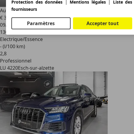
|
|
Protection des données
Mentions légales
Liste des
fournisseurs
Audi Q7
55 TFSI e 380cv S LINE QUATTRO TIPTRONIC
€ 35.990
1
Paramètres
Accepter tout
09/2021
130.000 km
Electrique/Essence
- (l/100 km)
2
,
8
Professionnel
LU 4220
Esch-sur-alzette