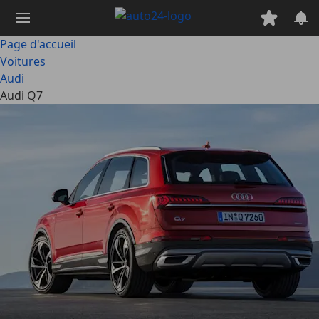
Passer
au
contenu
Page d'accueil
principal
Voitures
Audi
Audi Q7