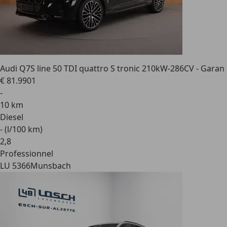
Audi Q7
S line 50 TDI quattro S tronic 210kW-286CV - Garan
€ 81.990
1
-
10 km
Diesel
- (l/100 km)
2
,
8
Professionnel
LU 5366
Munsbach