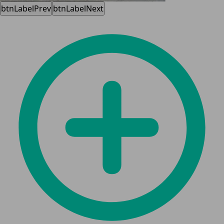
btnLabelPrev
btnLabelNext