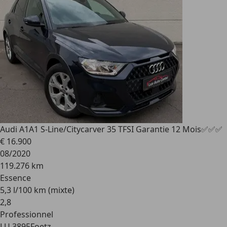
Audi A1
A1 S-Line/Citycarver 35 TFSI Garantie 12 Mois✅✅✅
€ 16.900
08/2020
119.276 km
Essence
5,3 l/100 km (mixte)
2
,
8
Professionnel
LU 3895
Foetz