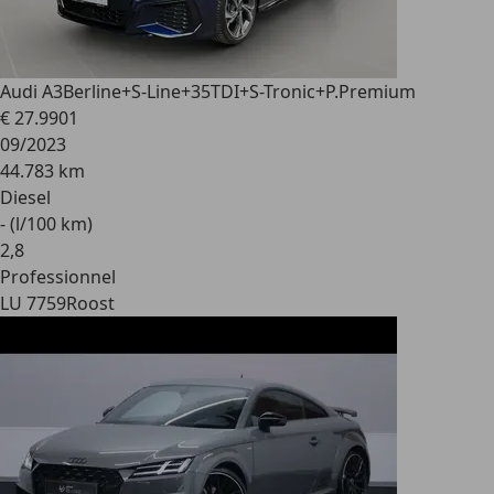
Audi A3
Berline+S-Line+35TDI+S-Tronic+P.Premium
€ 27.990
1
09/2023
44.783 km
Diesel
- (l/100 km)
2
,
8
Professionnel
LU 7759
Roost