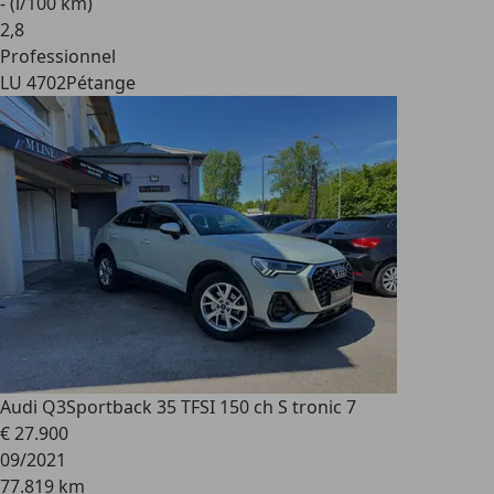
- (l/100 km)
2
,
8
Professionnel
LU 4702
Pétange
Audi Q3
Sportback 35 TFSI 150 ch S tronic 7
€ 27.900
09/2021
77.819 km