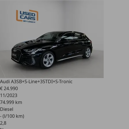
Audi A3
SB+S-Line+35TDI+S-Tronic
€ 24.990
11/2023
74.999 km
Diesel
- (l/100 km)
2
,
8