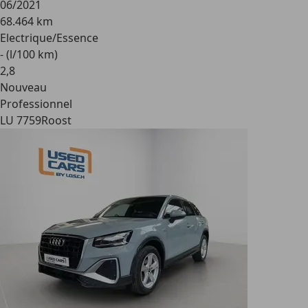
06/2021
68.464 km
Electrique/Essence
- (l/100 km)
2
,
8
Nouveau
Professionnel
LU 7759
Roost