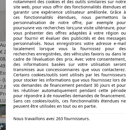
notamment des cookies et des outils similaires sur notre
site web, pour vous offrir des fonctionnalités étendues et
garantir une expérience utilisateur améliorée. Grâce à
ces fonctionnalités étendues, nous permettons la
personnalisation de notre offre, par exemple pour
poursuivre vos recherches lors;une visite ultérieure, pour
vous présenter des offres adaptées à votre région ou
pour fournir et évaluer des publicités et des messages
personnalisés. Nous enregistrons votre adresse e-mail
Audi A1
citycarver+35tfsi+s-Tronic+P.Premium+s-line+Black-
localement lorsque vous la fournissez pour des
€ 21.990
1
recherches enregistrées, des véhicules favoris ou dans le
08/2022
cadre de l'évaluation des prix. Avec votre consentement,
des informations basées sur votre utilisation seront
49.121 km
transmises aux concessionnaires que vous contacterez.
Essence
Certains cookies/outils sont utilisés par les fournisseurs
- (l/100 km)
pour stocker les informations que vous fournissez lors de
vos demandes de financement pendant 30 jours et pour
2
,
8
les réutiliser automatiquement pendant cette période
Professionnel
pour répondre à de nouvelles demandes de financement.
LU 7759
Roost
Sans ces cookies/outils, ces fonctionnalités étendues ne
peuvent être utilisées en tout ou en partie.
Nous travaillons avec 263 fournisseurs.