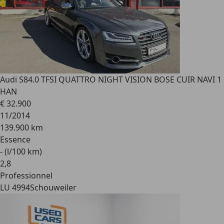
Audi S8
4.0 TFSI QUATTRO NIGHT VISION BOSE CUIR NAVI 1
HAN
€ 32.900
11/2014
139.900 km
Essence
- (l/100 km)
2
,
8
Professionnel
LU 4994
Schouweiler