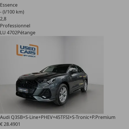
Essence
- (l/100 km)
2
,
8
Professionnel
LU 4702
Pétange
Audi Q3
SB+S-Line+PHEV+45TFSI+S-Tronic+P.Premium
€ 28.490
1