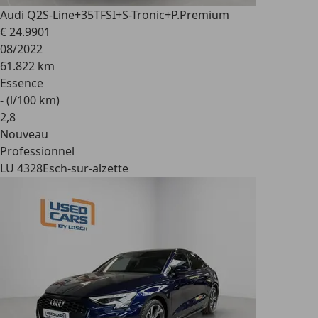
Audi Q2
S-Line+35TFSI+S-Tronic+P.Premium
€ 24.990
1
08/2022
61.822 km
Essence
- (l/100 km)
2
,
8
Nouveau
Professionnel
LU 4328
Esch-sur-alzette