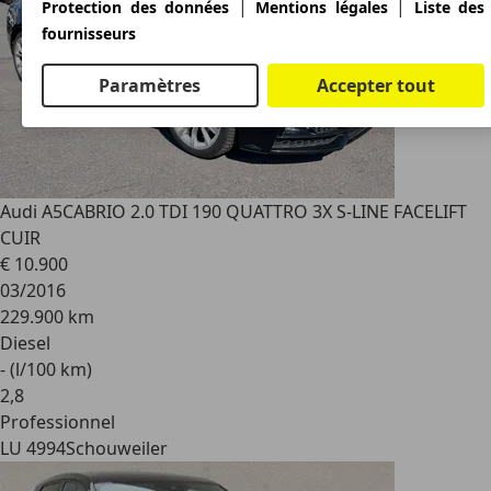
|
|
Protection des données
Mentions légales
Liste des
fournisseurs
Paramètres
Accepter tout
Audi A5
CABRIO 2.0 TDI 190 QUATTRO 3X S-LINE FACELIFT
CUIR
€ 10.900
03/2016
229.900 km
Diesel
- (l/100 km)
2
,
8
Professionnel
LU 4994
Schouweiler