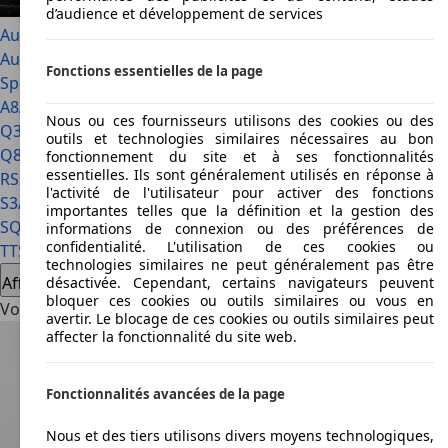
d’audience et développement de services
Audi A2
Audi A3 Sportback
Audi A4
Audi A4 allroad
Audi A5
Fonctions essentielles de la page
Sportback
Audi A6
Audi A6 allroad
Audi A7 Sportback
Audi
A8
Audi Allroad
Audi Coupe
Audi e-tron
Audi e-tron GT
Audi
Nous ou ces fournisseurs utilisons des cookies ou des
Q3
Audi Q4 E-Tron
Audi Q5
Audi Q6 e-tron
Audi Q7
Audi
outils et technologies similaires nécessaires au bon
Q8
Audi R8
Audi RS 4
Audi RS 7 Sportback
Audi RS Q3
Audi
fonctionnement du site et à ses fonctionnalités
essentielles. Ils sont généralement utilisés en réponse à
RS2
Audi RS3
Audi RS5
Audi RS6 (C8)
Audi S1
Audi S2
Audi
l'activité de l'utilisateur pour activer des fonctions
S3
Audi S4
Audi S5
Audi S6
Audi S6 e-tron
Audi S7
Audi S8
Audi
importantes telles que la définition et la gestion des
SQ2
Audi SQ5
Audi SQ7
Audi SQ8
Audi TT
Audi TT RS
Audi
informations de connexion ou des préférences de
confidentialité. L'utilisation de ces cookies ou
TTS
Audi V8
technologies similaires ne peut généralement pas être
Afficher tout
désactivée. Cependant, certains navigateurs peuvent
bloquer ces cookies ou outils similaires ou vous en
Voir les offres Audi
avertir. Le blocage de ces cookies ou outils similaires peut
affecter la fonctionnalité du site web.
Fonctionnalités avancées de la page
Nous et des tiers utilisons divers moyens technologiques,