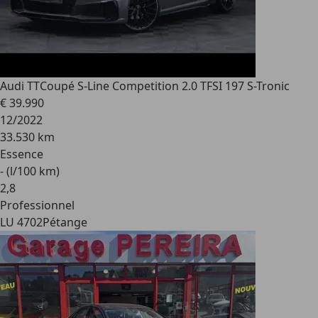
Audi TT
Coupé S-Line Competition 2.0 TFSI 197 S-Tronic
€ 39.990
12/2022
33.530 km
Essence
- (l/100 km)
2
,
8
Professionnel
LU 4702
Pétange