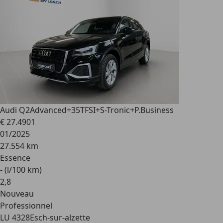
Audi Q2
Advanced+35TFSI+S-Tronic+P.Business
€ 27.490
1
01/2025
27.554 km
Essence
- (l/100 km)
2
,
8
Nouveau
Professionnel
LU 4328
Esch-sur-alzette