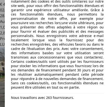
notamment des cookies et des outils similaires sur notre
€ 40.990
1
site web, pour vous offrir des fonctionnalités étendues et
02/2024
garantir une expérience utilisateur améliorée. Grâce à
ces fonctionnalités étendues, nous permettons la
28.268 km
personnalisation de notre offre, par exemple pour
Autres
poursuivre vos recherches lors;une visite ultérieure, pour
1,0 l/100 km (mixte)
vous présenter des offres adaptées à votre région ou
pour fournir et évaluer des publicités et des messages
2
,
8
personnalisés. Nous enregistrons votre adresse e-mail
Professionnel
localement lorsque vous la fournissez pour des
LU 3844
Foetz
recherches enregistrées, des véhicules favoris ou dans le
cadre de l'évaluation des prix. Avec votre consentement,
des informations basées sur votre utilisation seront
transmises aux concessionnaires que vous contacterez.
Certains cookies/outils sont utilisés par les fournisseurs
pour stocker les informations que vous fournissez lors de
vos demandes de financement pendant 30 jours et pour
les réutiliser automatiquement pendant cette période
pour répondre à de nouvelles demandes de financement.
Sans ces cookies/outils, ces fonctionnalités étendues ne
peuvent être utilisées en tout ou en partie.
Nous travaillons avec 263 fournisseurs.