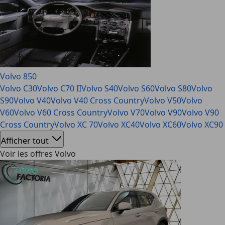
Volvo 850
Volvo C30
Volvo C70 II
Volvo S40
Volvo S60
Volvo S80
Volvo
S90
Volvo V40
Volvo V40 Cross Country
Volvo V50
Volvo
V60
Volvo V60 Cross Country
Volvo V70
Volvo V90
Volvo V90
Cross Country
Volvo XC 70
Volvo XC40
Volvo XC60
Volvo XC90
Afficher tout
Voir les offres Volvo