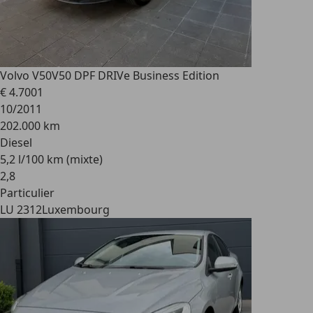
Volvo V50
V50 DPF DRIVe Business Edition
€ 4.700
1
10/2011
202.000 km
Diesel
5,2 l/100 km (mixte)
2
,
8
Particulier
LU 2312
Luxembourg