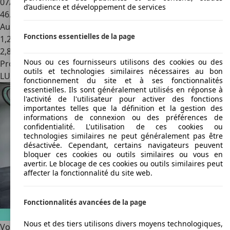
07/2024
d’audience et développement de services
46.393 km
Autres
Fonctions essentielles de la page
1,2 l/100 km (mixte)
2
,
8
Nous ou ces fournisseurs utilisons des cookies ou des
Professionnel
outils et technologies similaires nécessaires au bon
LU 3844
Foetz
fonctionnement du site et à ses fonctionnalités
essentielles. Ils sont généralement utilisés en réponse à
l'activité de l'utilisateur pour activer des fonctions
importantes telles que la définition et la gestion des
informations de connexion ou des préférences de
confidentialité. L'utilisation de ces cookies ou
technologies similaires ne peut généralement pas être
désactivée. Cependant, certains navigateurs peuvent
bloquer ces cookies ou outils similaires ou vous en
avertir. Le blocage de ces cookies ou outils similaires peut
affecter la fonctionnalité du site web.
Fonctionnalités avancées de la page
Nous et des tiers utilisons divers moyens technologiques,
Volvo XC60
-50% T6 350ch Core Bright