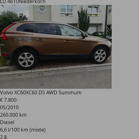
LU 4610
Niederkorn
Volvo XC60
XC60 D5 AWD Summum
€ 7.800
05/2010
260.000 km
Diesel
6,6 l/100 km (mixte)
2
,
8