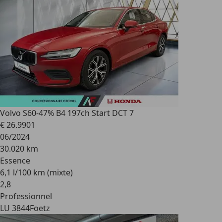
Volvo S60
-47% B4 197ch Start DCT 7
€ 26.990
1
06/2024
30.020 km
Essence
6,1 l/100 km (mixte)
2
,
8
Professionnel
LU 3844
Foetz