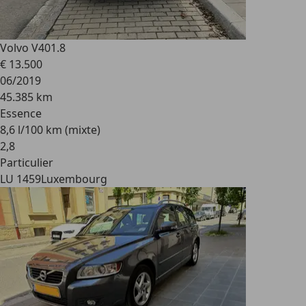
Volvo V40
1.8
€ 13.500
06/2019
45.385 km
Essence
8,6 l/100 km (mixte)
2
,
8
Particulier
LU 1459
Luxembourg