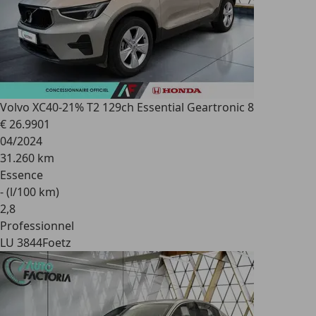
Volvo XC40
-21% T2 129ch Essential Geartronic 8
€ 26.990
1
04/2024
31.260 km
Essence
- (l/100 km)
2
,
8
Professionnel
LU 3844
Foetz