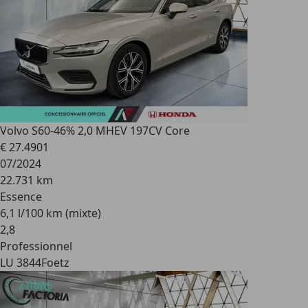
Volvo S60
-46% 2,0 MHEV 197CV Core
€ 27.490
1
07/2024
22.731 km
Essence
6,1 l/100 km (mixte)
2
,
8
Professionnel
LU 3844
Foetz