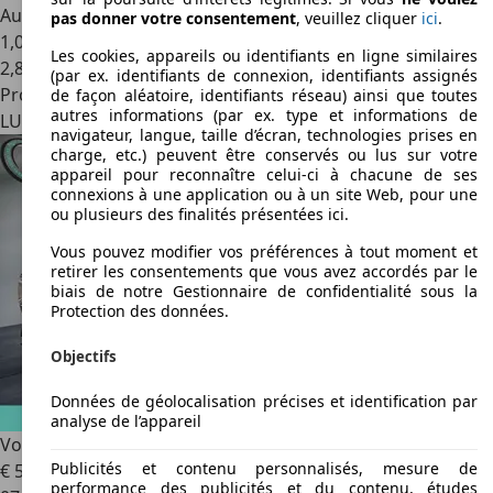
Autres
pas donner votre consentement
, veuillez cliquer
ici
.
1,0 l/100 km (mixte)
Les cookies, appareils ou identifiants en ligne similaires
2
,
8
(par ex. identifiants de connexion, identifiants assignés
Professionnel
de façon aléatoire, identifiants réseau) ainsi que toutes
autres informations (par ex. type et informations de
LU 3844
Foetz
navigateur, langue, taille d’écran, technologies prises en
charge, etc.) peuvent être conservés ou lus sur votre
appareil pour reconnaître celui-ci à chacune de ses
connexions à une application ou à un site Web, pour une
ou plusieurs des finalités présentées ici.
Vous pouvez modifier vos préférences à tout moment et
retirer les consentements que vous avez accordés par le
biais de notre Gestionnaire de confidentialité sous la
Protection des données.
Objectifs
Données de géolocalisation précises et identification par
analyse de l’appareil
Volvo XC90
-40% T8 AWD 310 + 145ch Core Bright
Publicités et contenu personnalisés, mesure de
€ 54.990
1
performance des publicités et du contenu, études