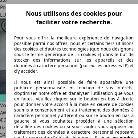
2
,
8
Professionnel
Nous utilisons des cookies pour
LU 3844
Foetz
faciliter votre recherche.
Pour vous offrir la meilleure expérience de navigation
possible parmi nos offres, nous et certains tiers utilisons
des cookies et d’autres technologies (que nous désignons
sous le terme générique de : « cookies ») dans le but de
stocker des informations sur les appareils et des
données à caractère personnel (par ex. les adresses IP) et
d’y accéder.
Il nous est ainsi possible de faire apparaître une
publicité personnalisée en fonction de vos intérêts,
d’optimiser notre offre et d’analyser l’utilisation que vous
en faites. Veuillez cliquer sur le bouton en bas à droite
pour donner votre accord à la mise en œuvre de cookies
Volvo XC60
-50% T6 Hybride Rechargeable 253 + 145ch 8
soumis à consentement et au traitement des données à
AWD Core Bright
caractère personnel y afférent ou sur le bouton en bas à
€ 39.990
1
gauche si vous souhaitez procéder à une sélection
détaillée des cookies ou si vous voulez vous opposer au
02/2024
traitement des données à caractère personnel reposant
34.916 km
sur la poursuite d’intérêts légitimes. Si vous
ne voulez