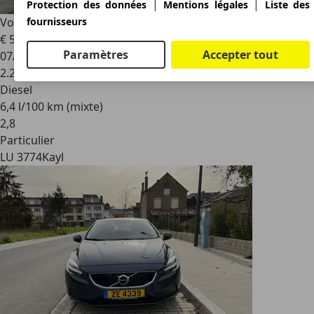
|
|
Protection des données
Mentions légales
Liste des
fournisseurs
Volvo V60
D5 AWD Geartronic Momentum
€ 5.400
Paramètres
Accepter tout
07/2012
2.224.000 km
Diesel
6,4 l/100 km (mixte)
2
,
8
Particulier
LU 3774
Kayl