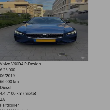
Volvo V60
D4 R-Design
€ 25.000
06/2019
66.000 km
Diesel
4,4 l/100 km (mixte)
2
,
8
Particulier