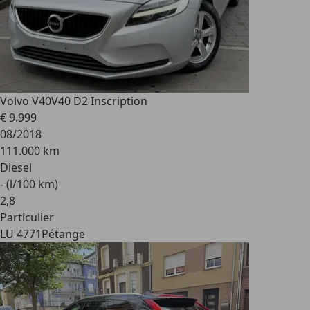
Volvo V40
V40 D2 Inscription
€ 9.999
08/2018
111.000 km
Diesel
- (l/100 km)
2
,
8
Particulier
LU 4771
Pétange