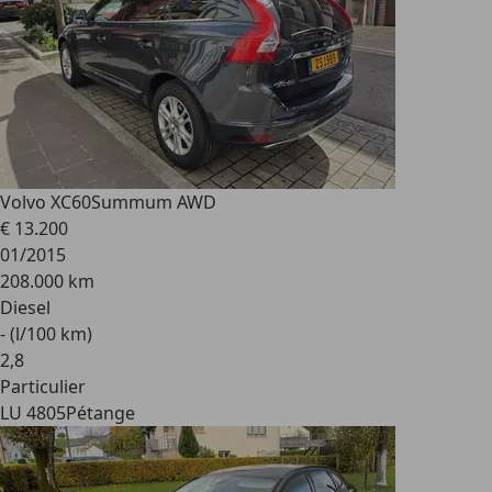
Volvo XC60
Summum AWD
€ 13.200
01/2015
208.000 km
Diesel
- (l/100 km)
2
,
8
Particulier
LU 4805
Pétange