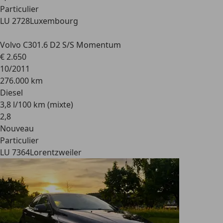
Particulier
LU 2728
Luxembourg
Volvo C30
1.6 D2 S/S Momentum
€ 2.650
10/2011
276.000 km
Diesel
3,8 l/100 km (mixte)
2
,
8
Nouveau
Particulier
LU 7364
Lorentzweiler