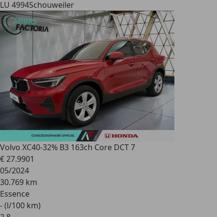
LU 4994
Schouweiler
Volvo XC40
-32% B3 163ch Core DCT 7
€ 27.990
1
05/2024
30.769 km
Essence
- (l/100 km)