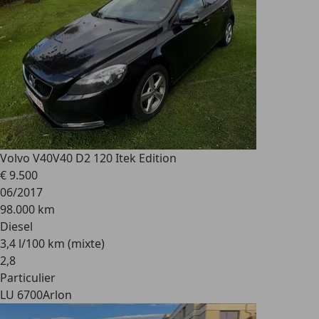
Volvo V40
V40 D2 120 Itek Edition
€ 9.500
06/2017
98.000 km
Diesel
3,4 l/100 km (mixte)
2
,
8
Particulier
LU 6700
Arlon