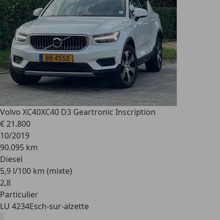
Volvo XC40
XC40 D3 Geartronic Inscription
€ 21.800
10/2019
90.095 km
Diesel
5,9 l/100 km (mixte)
2
,
8
Particulier
LU 4234
Esch-sur-alzette