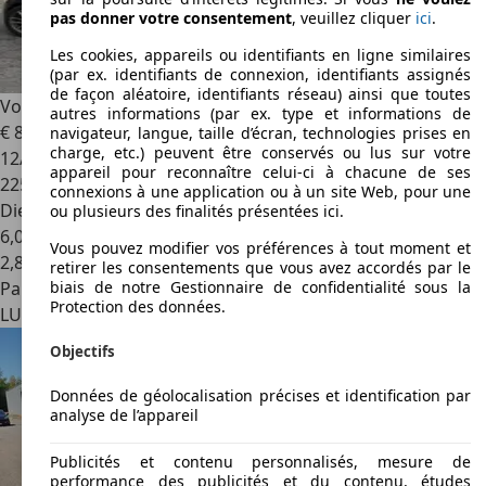
pas donner votre consentement
, veuillez cliquer
ici
.
Les cookies, appareils ou identifiants en ligne similaires
(par ex. identifiants de connexion, identifiants assignés
de façon aléatoire, identifiants réseau) ainsi que toutes
Volvo V40
D4 Ocean Race
autres informations (par ex. type et informations de
€ 8.500
navigateur, langue, taille d’écran, technologies prises en
charge, etc.) peuvent être conservés ou lus sur votre
12/2014
appareil pour reconnaître celui-ci à chacune de ses
225.000 km
connexions à une application ou à un site Web, pour une
Diesel
ou plusieurs des finalités présentées ici.
6,0 l/100 km (mixte)
Vous pouvez modifier vos préférences à tout moment et
2
,
8
retirer les consentements que vous avez accordés par le
Particulier
biais de notre Gestionnaire de confidentialité sous la
Protection des données.
LU 1522
Luxembourg
Objectifs
Données de géolocalisation précises et identification par
analyse de l’appareil
Publicités et contenu personnalisés, mesure de
performance des publicités et du contenu, études