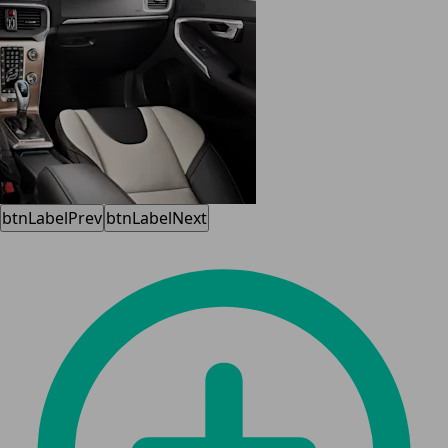
btnLabelPrev
btnLabelNext