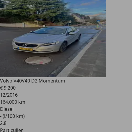
Volvo V40
V40 D2 Momentum
€ 9.200
12/2016
164.000 km
Diesel
- (l/100 km)
2
,
8
Particulier