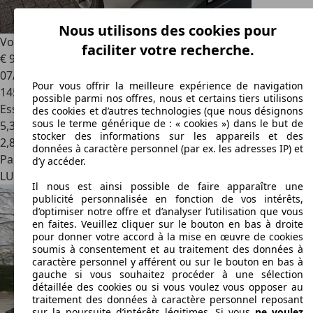
Nous utilisons des cookies pour
Volvo V40
V40 T3 Momentum
faciliter votre recherche.
€ 9.900
07/2016
Pour vous offrir la meilleure expérience de navigation
145.854 km
possible parmi nos offres, nous et certains tiers utilisons
Essence
des cookies et d’autres technologies (que nous désignons
sous le terme générique de : « cookies ») dans le but de
5,3 l/100 km (mixte)
stocker des informations sur les appareils et des
2
,
8
données à caractère personnel (par ex. les adresses IP) et
Particulier
d’y accéder.
LU 3279
Bettembourg
Il nous est ainsi possible de faire apparaître une
publicité personnalisée en fonction de vos intérêts,
d’optimiser notre offre et d’analyser l’utilisation que vous
en faites. Veuillez cliquer sur le bouton en bas à droite
pour donner votre accord à la mise en œuvre de cookies
soumis à consentement et au traitement des données à
caractère personnel y afférent ou sur le bouton en bas à
gauche si vous souhaitez procéder à une sélection
détaillée des cookies ou si vous voulez vous opposer au
traitement des données à caractère personnel reposant
sur la poursuite d’intérêts légitimes. Si vous
ne voulez