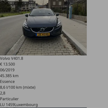
Volvo V40
1.8
€ 13.500
06/2019
45.385 km
Essence
8,6 l/100 km (mixte)
2
,
8
Particulier
LU 1459
Luxembourg