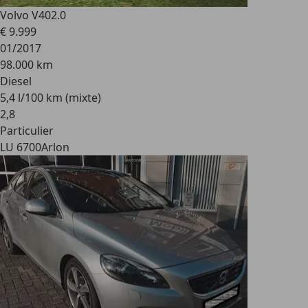
Volvo V40
2.0
€ 9.999
01/2017
98.000 km
Diesel
5,4 l/100 km (mixte)
2
,
8
Particulier
LU 6700
Arlon