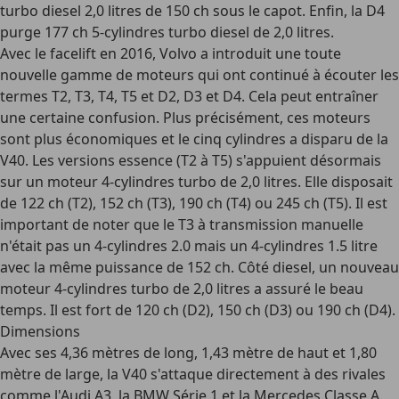
turbo diesel 2,0 litres de 150 ch sous le capot. Enfin, la D4
purge 177 ch 5-cylindres turbo diesel de 2,0 litres.
Avec le
facelift en 2016
, Volvo a introduit une toute
nouvelle gamme de moteurs qui ont continué à écouter les
termes T2, T3, T4, T5 et D2, D3 et D4. Cela peut entraîner
une certaine confusion. Plus précisément, ces moteurs
sont plus économiques et le cinq cylindres a disparu de la
V40. Les versions
essence
(T2 à T5) s'appuient désormais
sur un moteur 4-cylindres turbo de 2,0 litres. Elle disposait
de 122 ch (T2), 152 ch (T3), 190 ch (T4) ou 245 ch (T5). Il est
important de noter que le T3 à transmission manuelle
n'était pas un 4-cylindres 2.0 mais un 4-cylindres 1.5 litre
avec la même puissance de 152 ch. Côté
diesel
, un nouveau
moteur 4-cylindres turbo de 2,0 litres a assuré le beau
temps. Il est fort de 120 ch (D2), 150 ch (D3) ou 190 ch (D4).
Dimensions
Avec ses
4,36 mètres de long, 1,43 mètre de haut et 1,80
mètre de large
, la V40 s'attaque directement à des rivales
comme l'Audi A3, la BMW Série 1 et la Mercedes Classe A.