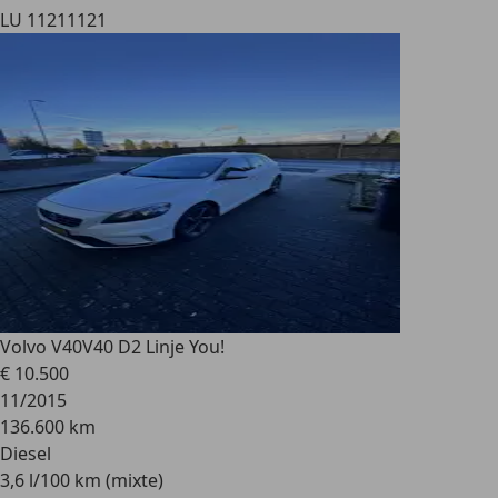
LU 1121
1121
Volvo V40
V40 D2 Linje You!
€ 10.500
11/2015
136.600 km
Diesel
3,6 l/100 km (mixte)