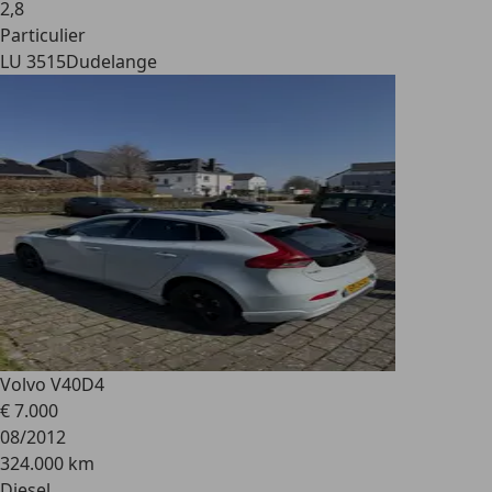
2
,
8
Particulier
LU 3515
Dudelange
Volvo V40
D4
€ 7.000
08/2012
324.000 km
Diesel