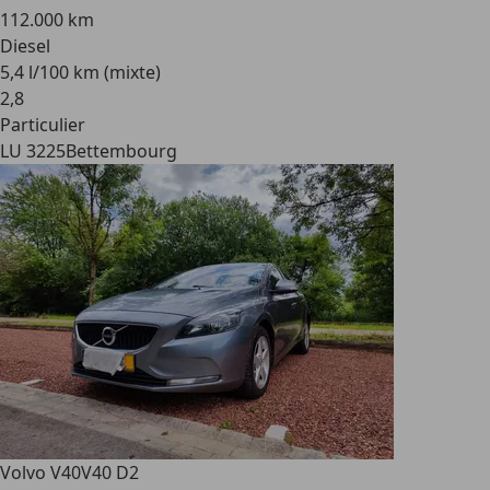
112.000 km
Diesel
5,4 l/100 km (mixte)
2
,
8
Particulier
LU 3225
Bettembourg
Volvo V40
V40 D2