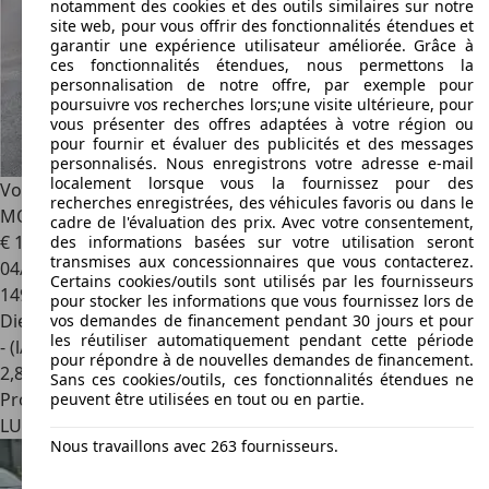
notamment des cookies et des outils similaires sur notre
site web, pour vous offrir des fonctionnalités étendues et
garantir une expérience utilisateur améliorée. Grâce à
ces fonctionnalités étendues, nous permettons la
personnalisation de notre offre, par exemple pour
poursuivre vos recherches lors;une visite ultérieure, pour
vous présenter des offres adaptées à votre région ou
pour fournir et évaluer des publicités et des messages
personnalisés. Nous enregistrons votre adresse e-mail
localement lorsque vous la fournissez pour des
Volvo V40
D3 150 CH BOITE AUTOMATIQUE * GARANTIE 36
recherches enregistrées, des véhicules favoris ou dans le
MOIS *
cadre de l'évaluation des prix. Avec votre consentement,
€ 12.990
des informations basées sur votre utilisation seront
transmises aux concessionnaires que vous contacterez.
04/2018
Certains cookies/outils sont utilisés par les fournisseurs
149.731 km
pour stocker les informations que vous fournissez lors de
Diesel
vos demandes de financement pendant 30 jours et pour
les réutiliser automatiquement pendant cette période
- (l/100 km)
pour répondre à de nouvelles demandes de financement.
2
,
8
Sans ces cookies/outils, ces fonctionnalités étendues ne
Professionnel
peuvent être utilisées en tout ou en partie.
LU 4950
Bascharage
Nous travaillons avec 263 fournisseurs.