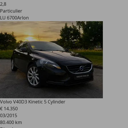
2
,
8
Particulier
LU 6700
Arlon
Volvo V40
D3 Kinetic 5 Cylinder
€ 14.350
03/2015
80.400 km