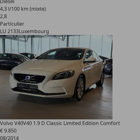
Diesel
4,3 l/100 km (mixte)
2
,
8
Particulier
LU 2133
Luxembourg
Volvo V40
V40 1.9 D Classic Limited Edition Comfort
€ 9.850
08/2014