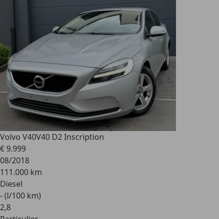
Volvo V40
V40 D2 Inscription
€ 9.999
08/2018
111.000 km
Diesel
- (l/100 km)
2
,
8