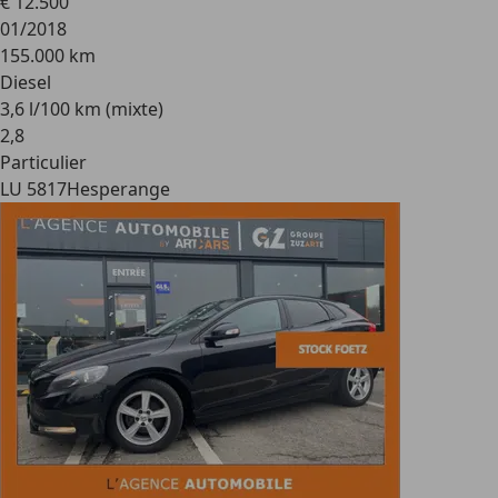
€ 12.500
01/2018
155.000 km
Diesel
3,6 l/100 km (mixte)
2
,
8
Particulier
LU 5817
Hesperange