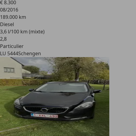
€ 8.300
08/2016
189.000 km
Diesel
3,6 l/100 km (mixte)
2
,
8
Particulier
LU 5444
Schengen