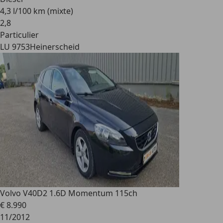
4,3 l/100 km (mixte)
2
,
8
Particulier
LU 9753
Heinerscheid
Volvo V40
D2 1.6D Momentum 115ch
€ 8.990
11/2012