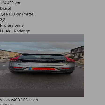
124.400 km
Diesel
3,4 l/100 km (mixte)
2
,
8
Professionnel
LU 4811
Rodange
Volvo V40
D2 RDesign