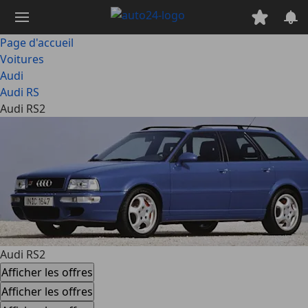
Passer
au
contenu
Page d'accueil
principal
Voitures
Audi
Audi RS
Audi RS2
Audi RS2
Afficher les offres
Afficher les offres