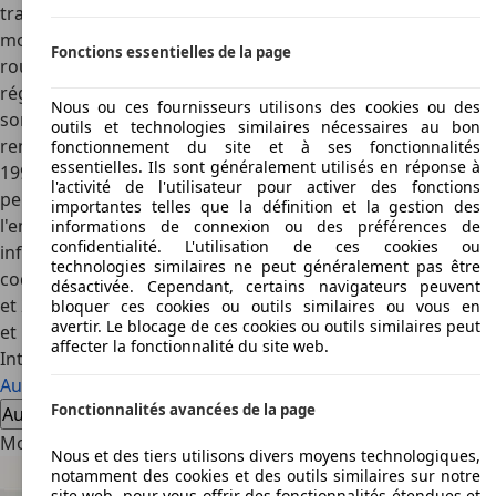
transmission intégrale quattro et les quatre roues
motrices garantissent effectivement un grip idéal pour les
Fonctions essentielles de la page
routes difficiles, bonne nouvelle pour ceux qui roulent en
région montagnarde. Concernant les variantes, elles ne
Nous ou ces fournisseurs utilisons des cookies ou des
sont pas nombreuses. La boîte de vitesse à 6 rapports est
outils et technologies similaires nécessaires au bon
renforcée à partir de 1995. Pour différencier un millésime
fonctionnement du site et à ses fonctionnalités
essentielles. Ils sont généralement utilisés en réponse à
1994 d'un modèle fabriqué ultérieurement, il faut se
l'activité de l'utilisateur pour activer des fonctions
pencher sur l'étiquette constructeur qui se trouve dans
importantes telles que la définition et la gestion des
l'emplacement de la roue de secours, avec toutes les
informations de connexion ou des préférences de
confidentialité. L'utilisation de ces cookies ou
informations nécessaires : modèle, année de production,
technologies similaires ne peut généralement pas être
codes d'options, etc. La consommation se situe entre 10,4
désactivée. Cependant, certains navigateurs peuvent
et 25 litres pour 100 kilomètres selon le type de conduite,
bloquer ces cookies ou outils similaires ou vous en
avertir. Le blocage de ces cookies ou outils similaires peut
et le réservoir peut contenir jusqu'à 64 litres.
affecter la fonctionnalité du site web.
Intéressé par l'Audi RS2
Audi RS2 voiture d'occasion
Audi RS2 nouvelle voiture
Fonctionnalités avancées de la page
Audi RS2 offres concessionnaire
Modèles alternatifs
Nous et des tiers utilisons divers moyens technologiques,
notamment des cookies et des outils similaires sur notre
site web, pour vous offrir des fonctionnalités étendues et