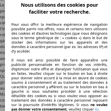
Nous utilisons des cookies pour
Le modèle RS2 deviendra bien vite le symbole d'Audi, et
pour cause : il marque le début d'une longue lignée de
faciliter votre recherche.
sportives toujours plus performantes. La RS2 possède
cette particularité d'être cosignée par deux géant de
Pour vous offrir la meilleure expérience de navigation
l'industrie automobile, ainsi elle bénéficie à la fois de la
possible parmi nos offres, nous et certains tiers utilisons
des cookies et d’autres technologies (que nous désignons
robustesse caractérisant Audi et de la finition haut de
sous le terme générique de : « cookies ») dans le but de
gamme qui fait la notoriété de Porsche. Cette alliance
stocker des informations sur les appareils et des
donne naissance à un véhicule de style à la puissance
données à caractère personnel (par ex. les adresses IP) et
d’y accéder.
indéniable. Le design extérieur est emprunté à Porsche,
avec des rétroviseurs type 993 et des étriers de freins
Il nous est ainsi possible de faire apparaître une
provenant du modèle 968. L'intérieur est résolument
publicité personnalisée en fonction de vos intérêts,
d’optimiser notre offre et d’analyser l’utilisation que vous
sportif avec des placages carbone et des sièges Recaro.
en faites. Veuillez cliquer sur le bouton en bas à droite
Quant aux coloris, il y a l'embarras du choix parmi une
pour donner votre accord à la mise en œuvre de cookies
grande palette de teintes éclatantes allant du rouge laser
soumis à consentement et au traitement des données à
caractère personnel y afférent ou sur le bouton en bas à
au noir volcan nacré, sans oublier le gris améthyste nacré...
gauche si vous souhaitez procéder à une sélection
Mais les mordus choisiront sans doute le bleu RS nacré,
détaillée des cookies ou si vous voulez vous opposer au
couleur mythique pour cette voiture. Un fait intéressant :
traitement des données à caractère personnel reposant
sur la poursuite d’intérêts légitimes. Si vous
ne voulez
bien que la RS2 ait été commercialisée uniquement en
pas donner votre consentement
, veuillez cliquer
ici
.