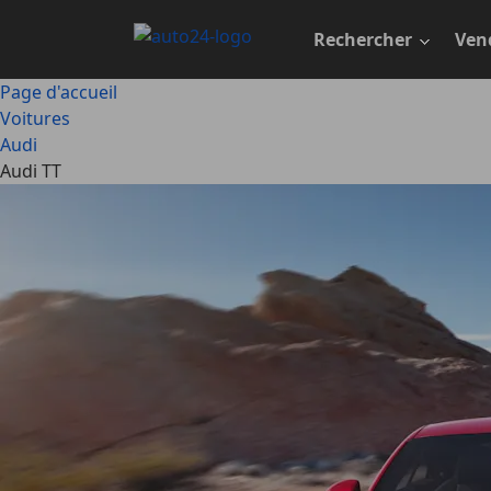
Passer
au
Rechercher
Ven
contenu
principal
Page d'accueil
Voitures
Audi
Audi TT