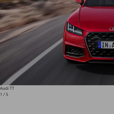
Audi TT
1
/
5