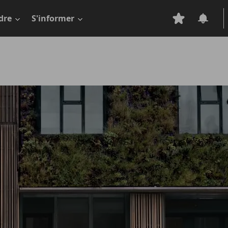
dre
S'informer