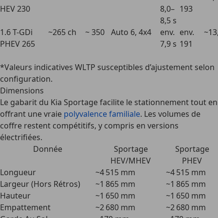
HEV 230
8,0–
193
8,5 s
1.6 T-GDi
~265 ch
~ 350
Auto 6, 4x4
env.
env.
~13
PHEV 265
7,9 s
191
*Valeurs indicatives WLTP susceptibles d’ajustement selon
configuration.
Dimensions
Le gabarit du Kia Sportage facilite le stationnement tout en
offrant une vraie
polyvalence familiale
. Les volumes de
coffre restent compétitifs, y compris en versions
électrifiées.
Donnée
Sportage
Sportage
HEV/MHEV
PHEV
Longueur
~4 515 mm
~4 515 mm
Largeur (Hors Rétros)
~1 865 mm
~1 865 mm
Hauteur
~1 650 mm
~1 650 mm
Empattement
~2 680 mm
~2 680 mm