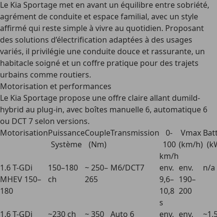
Le Kia Sportage met en avant un équilibre entre sobriété,
agrément de conduite et espace familial, avec un style
affirmé qui reste simple à vivre au quotidien. Proposant
des solutions d’électrification adaptées à des usages
variés, il privilégie une conduite douce et rassurante, un
habitacle soigné et un coffre pratique pour des trajets
urbains comme routiers.
Motorisation et performances
Le Kia Sportage propose une offre claire allant dumild-
hybrid au plug-in, avec boîtes manuelle 6, automatique 6
ou DCT 7 selon versions.
Motorisation
Puissance
Couple
Transmission
0-
Vmax
Bat
Système
(Nm)
100
(km/h)
(k
km/h
1.6 T-GDi
150–180
~ 250–
M6/DCT7
env.
env.
n/a
MHEV 150–
ch
265
9,6–
190–
180
10,8
200
s
1.6 T-GDi
~230 ch
~ 350
Auto 6
env.
env.
~1,