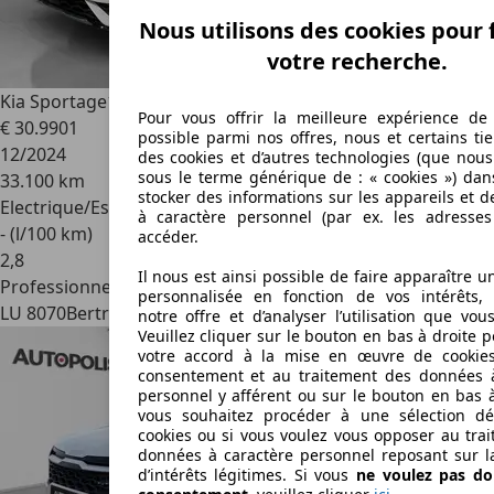
Nous utilisons des cookies pour f
votre recherche.
Kia Sportage
1.6 T-GDi 48V 7DCT GT Line
Pour vous offrir la meilleure expérience de
€ 30.990
1
possible parmi nos offres, nous et certains tie
12/2024
des cookies et d’autres technologies (que nou
sous le terme générique de : « cookies ») dan
33.100 km
stocker des informations sur les appareils et 
Electrique/Essence
à caractère personnel (par ex. les adresses
- (l/100 km)
accéder.
2
,
8
Il nous est ainsi possible de faire apparaître u
Professionnel
personnalisée en fonction de vos intérêts, 
LU 8070
Bertrange
notre offre et d’analyser l’utilisation que vou
Veuillez cliquer sur le bouton en bas à droite 
votre accord à la mise en œuvre de cookie
consentement et au traitement des données à
personnel y afférent ou sur le bouton en bas 
vous souhaitez procéder à une sélection dét
cookies ou si vous voulez vous opposer au tra
données à caractère personnel reposant sur l
d’intérêts légitimes. Si vous
ne voulez pas do