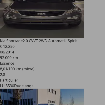
Kia Sportage
2.0 CVVT 2WD Automatik Spirit
€ 12.250
08/2014
92.000 km
Essence
8,0 l/100 km (mixte)
2
,
8
Particulier
LU 3530
Dudelange