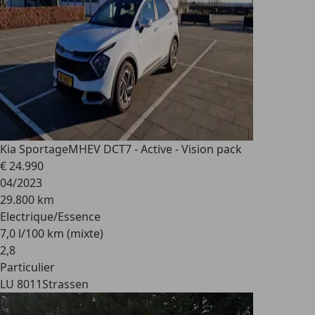
Kia Sportage
MHEV DCT7 - Active - Vision pack
€ 24.990
04/2023
29.800 km
Electrique/Essence
7,0 l/100 km (mixte)
2
,
8
Particulier
LU 8011
Strassen