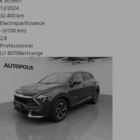
€ 30.990
1
12/2024
32.400 km
Electrique/Essence
- (l/100 km)
2
,
8
Professionnel
LU 8070
Bertrange