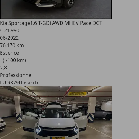
Kia Sportage
1.6 T-GDi AWD MHEV Pace DCT
€ 21.990
06/2022
76.170 km
Essence
- (l/100 km)
2
,
8
Professionnel
LU 9379
Diekirch