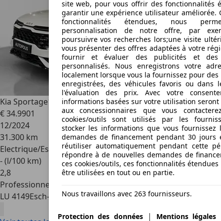
site web, pour vous offrir des fonctionnalités 
garantir une expérience utilisateur améliorée. 
fonctionnalités étendues, nous perm
personnalisation de notre offre, par ex
poursuivre vos recherches lors;une visite ultér
vous présenter des offres adaptées à votre rég
fournir et évaluer des publicités et de
personnalisés. Nous enregistrons votre adre
localement lorsque vous la fournissez pour des
enregistrées, des véhicules favoris ou dans 
l'évaluation des prix. Avec votre consent
Kia Sportage
1.6 T-GDi 48V 7DCT GT Line
informations basées sur votre utilisation seron
aux concessionnaires que vous contacterez
€ 34.990
1
cookies/outils sont utilisés par les fourni
12/2024
stocker les informations que vous fournissez 
31.300 km
demandes de financement pendant 30 jours e
réutiliser automatiquement pendant cette pé
Electrique/Essence
répondre à de nouvelles demandes de finance
- (l/100 km)
ces cookies/outils, ces fonctionnalités étendue
2
,
8
être utilisées en tout ou en partie.
Professionnel
Nous travaillons avec 263 fournisseurs.
LU 4149
Esch-sur-alzette
|
Protection des données
Mentions légales