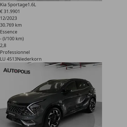
Kia Sportage
1.6L
€ 31.990
1
12/2023
30.769 km
Essence
- (l/100 km)
2
,
8
Professionnel
LU 4513
Niederkorn