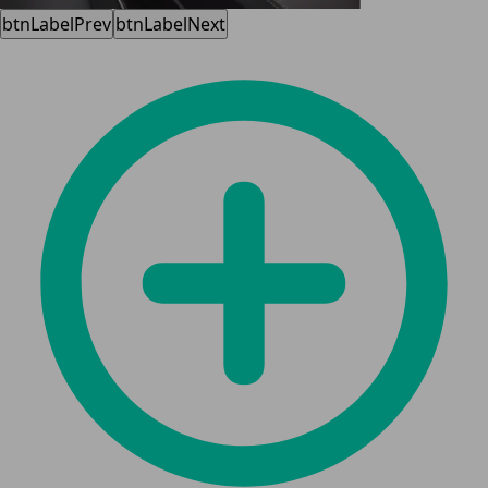
btnLabelPrev
btnLabelNext