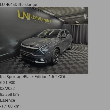
LU 4645
Differdange
Kia Sportage
Black Edition 1.6 T-GDi
€ 21.900
02/2022
83.358 km
Essence
- (l/100 km)