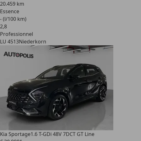
20.459 km
Essence
- (l/100 km)
2
,
8
Professionnel
LU 4513
Niederkorn
Kia Sportage
1.6 T-GDi 48V 7DCT GT Line