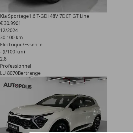
Kia Sportage
1.6 T-GDi 48V 7DCT GT Line
€ 30.990
1
12/2024
30.100 km
Electrique/Essence
- (l/100 km)
2
,
8
Professionnel
LU 8070
Bertrange