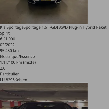
Kia Sportage
Sportage 1.6 T-GDI AWD Plug-in Hybrid Paket
Spirit
€ 21.990
02/2022
95.450 km
Electrique/Essence
1,1 l/100 km (mixte)
2
,
8
Particulier
LU 8296
Kehlen