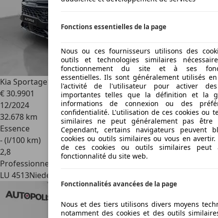
Fonctions essentielles de la page
Nous ou ces fournisseurs utilisons des cook
outils et technologies similaires nécessai
fonctionnement du site et à ses foncti
essentielles. Ils sont généralement utilisés e
Kia Sportage
1.6 T-GDi 150 DCT7 GT Line
l'activité de l'utilisateur pour activer de
€ 30.990
1
importantes telles que la définition et la 
informations de connexion ou des préfé
12/2024
confidentialité. L'utilisation de ces cookies ou 
32.678 km
similaires ne peut généralement pas être d
Essence
Cependant, certains navigateurs peuvent b
cookies ou outils similaires ou vous en avertir
- (l/100 km)
de ces cookies ou outils similaires peut a
2
,
8
fonctionnalité du site web.
Professionnel
LU 4513
Niederkorn
Fonctionnalités avancées de la page
Nous et des tiers utilisons divers moyens tech
notamment des cookies et des outils similaire