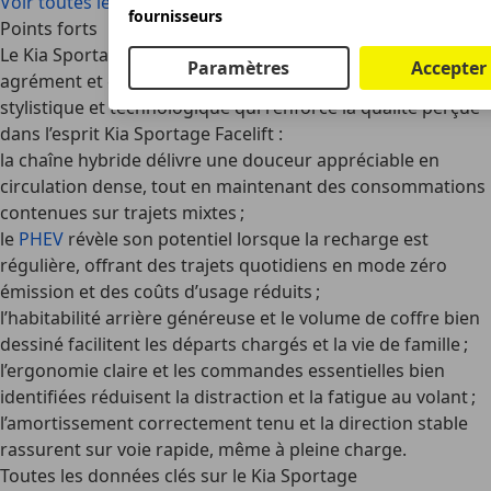
Voir toutes les offres Kia Sportage
fournisseurs
Points forts
Le Kia Sportage mise sur l’équilibre entre sobriété,
Paramètres
Accepter
agrément et espace à bord, avec une mise à jour
stylistique et technologique qui renforce la qualité perçue
dans l’esprit
Kia Sportage Facelift
:
la chaîne hybride délivre une douceur appréciable en
circulation dense, tout en maintenant des consommations
contenues sur trajets mixtes ;
le
PHEV
révèle son potentiel lorsque la recharge est
régulière, offrant des trajets quotidiens en mode zéro
émission et des coûts d’usage réduits ;
l’habitabilité arrière généreuse et le volume de coffre bien
dessiné facilitent les départs chargés et la vie de famille ;
l’ergonomie claire et les commandes essentielles bien
identifiées réduisent la distraction et la fatigue au volant ;
l’amortissement correctement tenu et la direction stable
rassurent sur voie rapide, même à pleine charge.
Toutes les données clés sur le Kia Sportage