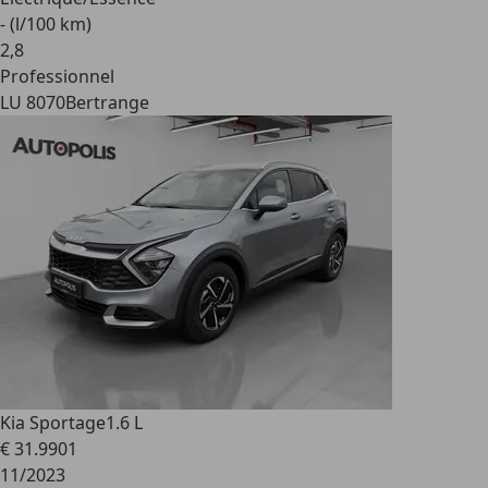
- (l/100 km)
2
,
8
Professionnel
LU 8070
Bertrange
Kia Sportage
1.6 L
€ 31.990
1
11/2023