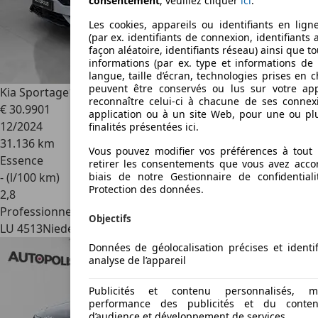
consentement
, veuillez cliquer
ici
.
Les cookies, appareils ou identifiants en ligne
(par ex. identifiants de connexion, identifiants
façon aléatoire, identifiants réseau) ainsi que t
informations (par ex. type et informations de 
langue, taille d’écran, technologies prises en c
peuvent être conservés ou lus sur votre app
Kia Sportage
1.6 T-GDi 150 DCT7 GT Line
reconnaître celui-ci à chacune de ses conne
€ 30.990
1
application ou à un site Web, pour une ou pl
12/2024
finalités présentées ici.
31.136 km
Vous pouvez modifier vos préférences à tout
Essence
retirer les consentements que vous avez acco
- (l/100 km)
biais de notre Gestionnaire de confidential
Protection des données.
2
,
8
Professionnel
Objectifs
LU 4513
Niederkorn
Données de géolocalisation précises et identif
analyse de l’appareil
Publicités et contenu personnalisés, 
performance des publicités et du conten
d’audience et développement de services