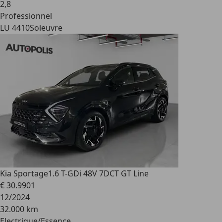
2
,
8
Professionnel
LU 4410
Soleuvre
Kia Sportage
1.6 T-GDi 48V 7DCT GT Line
€ 30.990
1
12/2024
32.000 km
Electrique/Essence