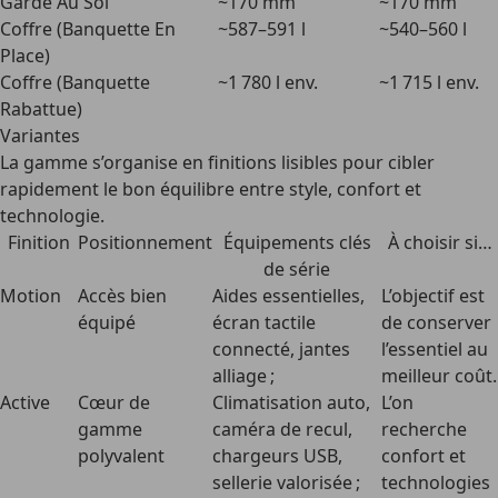
Garde Au Sol
~170 mm
~170 mm
Coffre (Banquette En
~587–591 l
~540–560 l
Place)
Coffre (Banquette
~1 780 l env.
~1 715 l env.
Rabattue)
Variantes
La gamme s’organise en finitions lisibles pour cibler
rapidement le bon équilibre entre style, confort et
technologie.
Finition
Positionnement
Équipements clés
À choisir si…
de série
Motion
Accès bien
Aides essentielles,
L’objectif est
équipé
écran tactile
de conserver
connecté, jantes
l’essentiel au
alliage ;
meilleur coût.
Active
Cœur de
Climatisation auto,
L’on
gamme
caméra de recul,
recherche
polyvalent
chargeurs USB,
confort et
sellerie valorisée ;
technologies