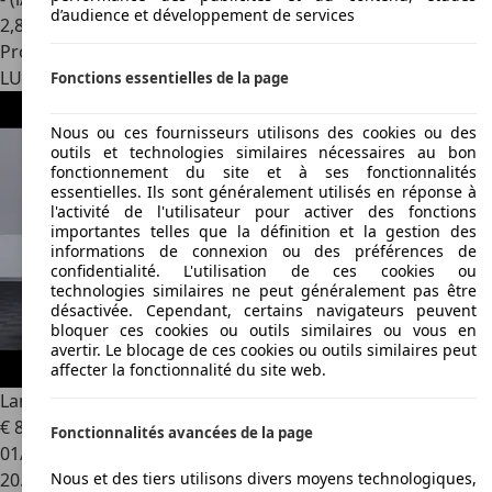
d’audience et développement de services
2
,
8
Professionnel
LU 8009
Strassen
Fonctions essentielles de la page
Nous ou ces fournisseurs utilisons des cookies ou des
outils et technologies similaires nécessaires au bon
fonctionnement du site et à ses fonctionnalités
essentielles. Ils sont généralement utilisés en réponse à
l'activité de l'utilisateur pour activer des fonctions
importantes telles que la définition et la gestion des
informations de connexion ou des préférences de
confidentialité. L'utilisation de ces cookies ou
technologies similaires ne peut généralement pas être
désactivée. Cependant, certains navigateurs peuvent
bloquer ces cookies ou outils similaires ou vous en
avertir. Le blocage de ces cookies ou outils similaires peut
affecter la fonctionnalité du site web.
Land Rover Defender
110 D200 X-Dynamic SE AWD Auto
€ 82.990
1
Fonctionnalités avancées de la page
01/2026
Nous et des tiers utilisons divers moyens technologiques,
20.000 km