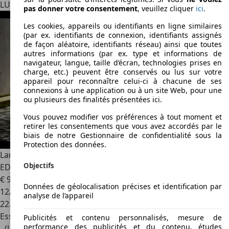
LU 8399
Windhof
pas donner votre consentement
, veuillez cliquer
ici
.
Les cookies, appareils ou identifiants en ligne similaires
(par ex. identifiants de connexion, identifiants assignés
de façon aléatoire, identifiants réseau) ainsi que toutes
autres informations (par ex. type et informations de
navigateur, langue, taille d’écran, technologies prises en
charge, etc.) peuvent être conservés ou lus sur votre
appareil pour reconnaître celui-ci à chacune de ses
connexions à une application ou à un site Web, pour une
ou plusieurs des finalités présentées ici.
Vous pouvez modifier vos préférences à tout moment et
retirer les consentements que vous avez accordés par le
biais de notre Gestionnaire de confidentialité sous la
Protection des données.
Land Rover Defender
110 P525 5.0 V8 CARPATHIAN
Objectifs
EDITION°AHK°MERIDIAN
€ 99.990
1
Données de géolocalisation précises et identification par
12/2022
analyse de l’appareil
22.050 km
Essence
Publicités et contenu personnalisés, mesure de
performance des publicités et du contenu, études
- (l/100 km)