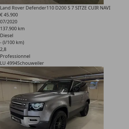
Land Rover Defender
110 D200 S 7 SITZE CUIR NAVI
€ 45.900
07/2020
137.900 km
Diesel
- (l/100 km)
2
,
8
Professionnel
LU 4994
Schouweiler