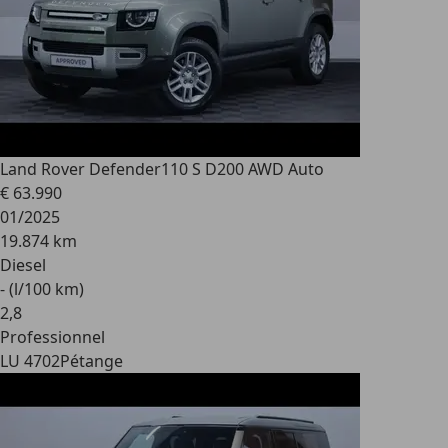
Land Rover Defender
110 S D200 AWD Auto
€ 63.990
01/2025
19.874 km
Diesel
- (l/100 km)
2
,
8
Professionnel
LU 4702
Pétange