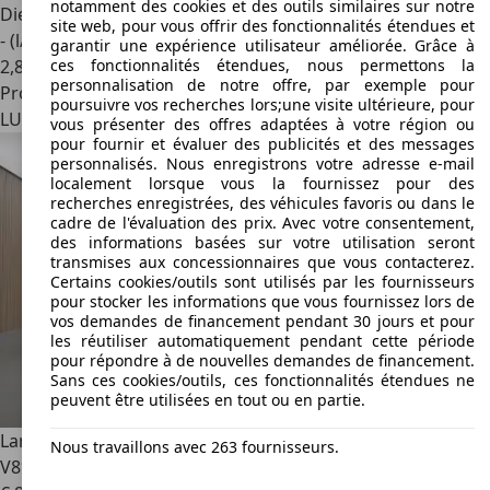
notamment des cookies et des outils similaires sur notre
Diesel
site web, pour vous offrir des fonctionnalités étendues et
- (l/100 km)
garantir une expérience utilisateur améliorée. Grâce à
ces fonctionnalités étendues, nous permettons la
2
,
8
personnalisation de notre offre, par exemple pour
Professionnel
poursuivre vos recherches lors;une visite ultérieure, pour
LU 4702
Pétange
vous présenter des offres adaptées à votre région ou
pour fournir et évaluer des publicités et des messages
personnalisés. Nous enregistrons votre adresse e-mail
localement lorsque vous la fournissez pour des
recherches enregistrées, des véhicules favoris ou dans le
cadre de l'évaluation des prix. Avec votre consentement,
des informations basées sur votre utilisation seront
transmises aux concessionnaires que vous contacterez.
Certains cookies/outils sont utilisés par les fournisseurs
pour stocker les informations que vous fournissez lors de
vos demandes de financement pendant 30 jours et pour
les réutiliser automatiquement pendant cette période
pour répondre à de nouvelles demandes de financement.
Sans ces cookies/outils, ces fonctionnalités étendues ne
peuvent être utilisées en tout ou en partie.
Land Rover Defender
90 P525
Nous travaillons avec 263 fournisseurs.
V8*Milltek*Matzker*Urban*AHK