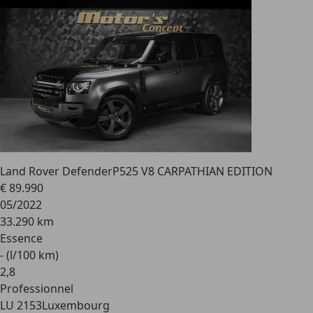
Land Rover Defender
P525 V8 CARPATHIAN EDITION
€ 89.990
05/2022
33.290 km
Essence
- (l/100 km)
2
,
8
Professionnel
LU 2153
Luxembourg