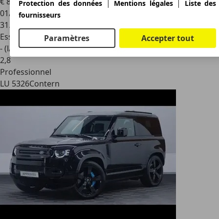
€ 89.900
|
|
Protection des données
Mentions légales
Liste des
01/2023
fournisseurs
31.643 km
Essence
Paramètres
Accepter tout
- (l/100 km)
2
,
8
Professionnel
LU 5326
Contern