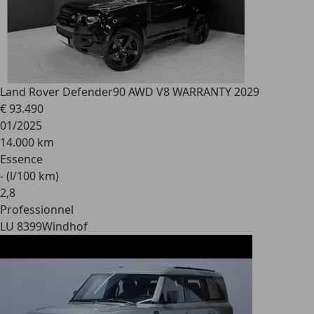
Land Rover Defender
90 AWD V8 WARRANTY 2029
€ 93.490
01/2025
14.000 km
Essence
- (l/100 km)
2
,
8
Professionnel
LU 8399
Windhof