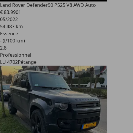
Land Rover Defender
90 P525 V8 AWD Auto
€ 83.990
1
05/2022
54.487 km
Essence
- (l/100 km)
2
,
8
Professionnel
LU 4702
Pétange