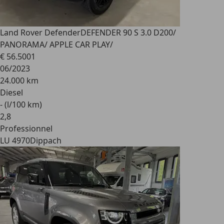
Land Rover Defender
DEFENDER 90 S 3.0 D200/
PANORAMA/ APPLE CAR PLAY/
€ 56.500
1
06/2023
24.000 km
Diesel
- (l/100 km)
2
,
8
Professionnel
LU 4970
Dippach