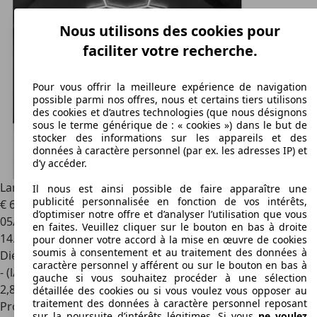
Nous utilisons des cookies pour
faciliter votre recherche.
Pour vous offrir la meilleure expérience de navigation
possible parmi nos offres, nous et certains tiers utilisons
des cookies et d’autres technologies (que nous désignons
sous le terme générique de : « cookies ») dans le but de
stocker des informations sur les appareils et des
données à caractère personnel (par ex. les adresses IP) et
d’y accéder.
Land Rover Defender
90 D200 S WARRANTY 2030
Il nous est ainsi possible de faire apparaître une
publicité personnalisée en fonction de vos intérêts,
€ 63.990
d’optimiser notre offre et d’analyser l’utilisation que vous
05/2025
en faites. Veuillez cliquer sur le bouton en bas à droite
14.000 km
pour donner votre accord à la mise en œuvre de cookies
soumis à consentement et au traitement des données à
Diesel
caractère personnel y afférent ou sur le bouton en bas à
- (l/100 km)
gauche si vous souhaitez procéder à une sélection
2
,
8
détaillée des cookies ou si vous voulez vous opposer au
traitement des données à caractère personnel reposant
Professionnel
sur la poursuite d’intérêts légitimes. Si vous
ne voulez