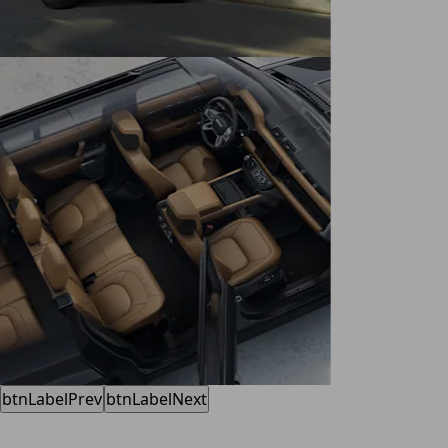
btnLabelPrev
btnLabelNext