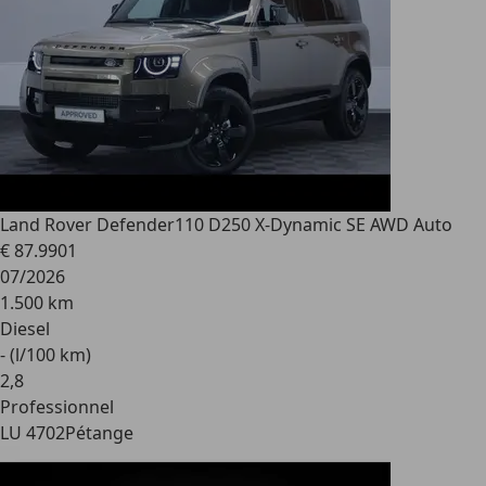
Land Rover Defender
110 D250 X-Dynamic SE AWD Auto
€ 87.990
1
07/2026
1.500 km
Diesel
- (l/100 km)
2
,
8
Professionnel
LU 4702
Pétange