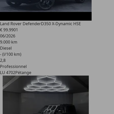
Land Rover Defender
D350 X-Dynamic HSE
€ 99.990
1
06/2026
9.000 km
Diesel
- (l/100 km)
2
,
8
Professionnel
LU 4702
Pétange