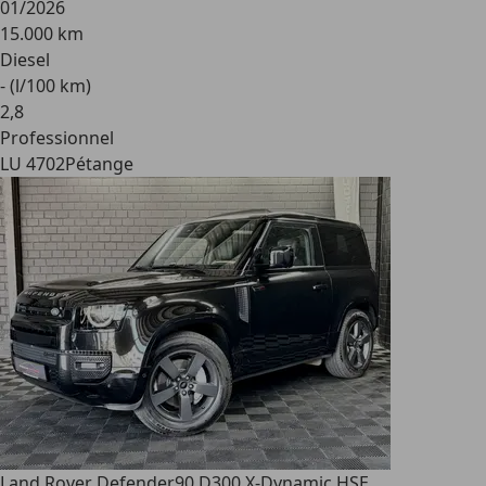
01/2026
15.000 km
Diesel
- (l/100 km)
2
,
8
Professionnel
LU 4702
Pétange
Land Rover Defender
90 D300 X-Dynamic HSE