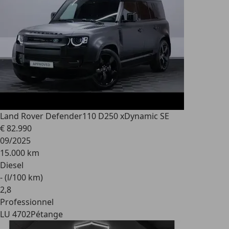
Land Rover Defender
110 D250 xDynamic SE
€ 82.990
09/2025
15.000 km
Diesel
- (l/100 km)
2
,
8
Professionnel
LU 4702
Pétange