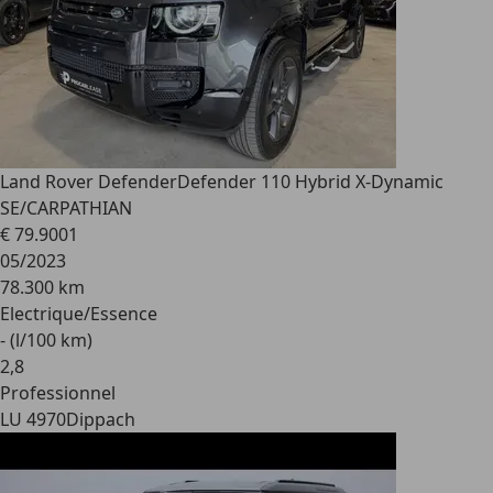
Land Rover Defender
Defender 110 Hybrid X-Dynamic
SE/CARPATHIAN
€ 79.900
1
05/2023
78.300 km
Electrique/Essence
- (l/100 km)
2
,
8
Professionnel
LU 4970
Dippach