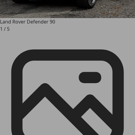
Land Rover Defender 90
1
/
5