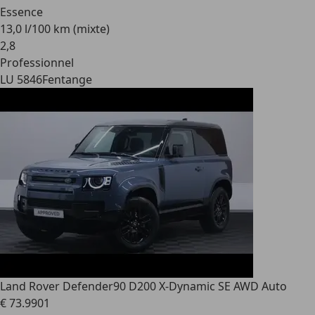
Essence
13,0 l/100 km (mixte)
2
,
8
Professionnel
LU 5846
Fentange
Land Rover Defender
90 D200 X-Dynamic SE AWD Auto
€ 73.990
1