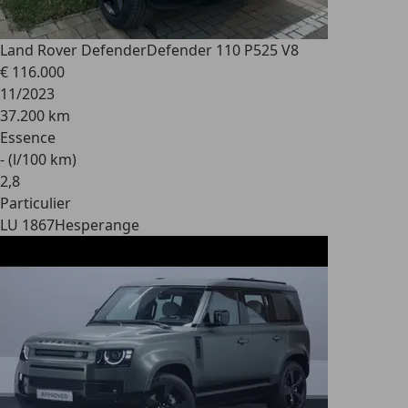
Land Rover Defender
Defender 110 P525 V8
€ 116.000
11/2023
37.200 km
Essence
- (l/100 km)
2
,
8
Particulier
LU 1867
Hesperange