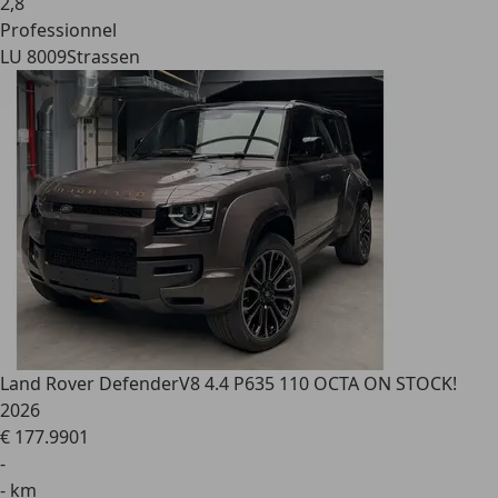
2
,
8
Professionnel
LU 8009
Strassen
Land Rover Defender
V8 4.4 P635 110 OCTA ON STOCK!
2026
€ 177.990
1
-
- km