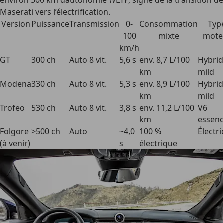
environ 500 km dautonomie WLTP, signe de la transition de
Maserati vers l’électrification.
Version
Puissance
Transmission
0-
Consommation
Typ
100
mixte
mote
km/h
GT
300 ch
Auto 8 vit.
5,6 s
env. 8,7 L/100
Hybrid
km
mild
Modena
330 ch
Auto 8 vit.
5,3 s
env. 8,9 L/100
Hybrid
km
mild
Trofeo
530 ch
Auto 8 vit.
3,8 s
env. 11,2 L/100
V6
km
essen
Folgore
>500 ch
Auto
~4,0
100 %
Électr
(à venir)
s
électrique