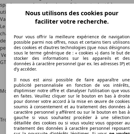
spacieux pour la catégorie, parfaitement adapté à une
utilisation familiale ou professionnelle.
Nous utilisons des cookies pour
Variantes
faciliter votre recherche.
Le
Maserati Grecale
se décline en plusieurs finitions,
chacune proposant une expérience différente en termes
Pour vous offrir la meilleure expérience de navigation
de luxe et de sportivité. Chaque niveau est soigneusement
possible parmi nos offres, nous et certains tiers utilisons
pensé pour répondre à des exigences variées.
des cookies et d’autres technologies (que nous désignons
sous le terme générique de : « cookies ») dans le but de
Version
Équipements principaux
stocker des informations sur les appareils et des
GT
La version GT comprend des sièges en cuir grainé,
données à caractère personnel (par ex. les adresses IP) et
des jantes 19 pouces, la suspension classique et
d’y accéder.
l’écran central tactile MIA de 12,3 pouces, offrant
Il nous est ainsi possible de faire apparaître une
déjà un haut niveau de confort et de modernité.
publicité personnalisée en fonction de vos intérêts,
Modena
La finition Modena ajoute des jantes de 20 pouces,
d’optimiser notre offre et d’analyser l’utilisation que vous
en faites. Veuillez cliquer sur le bouton en bas à droite
une sellerie cuir plus raffinée, et une suspension
pour donner votre accord à la mise en œuvre de cookies
adaptative Skyhook, renforçant le caractère
soumis à consentement et au traitement des données à
dynamique du SUV.
caractère personnel y afférent ou sur le bouton en bas à
gauche si vous souhaitez procéder à une sélection
Trofeo
La version Trofeo se distingue par le V6 Nettuno,
détaillée des cookies ou si vous voulez vous opposer au
des jantes de 21 pouces, des freins majorés et un
traitement des données à caractère personnel reposant
sur la poursuite d’intérêts légitimes. Si vous
ne voulez