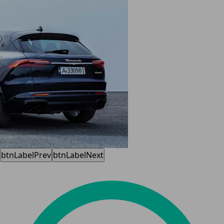
btnLabelPrev
btnLabelNext