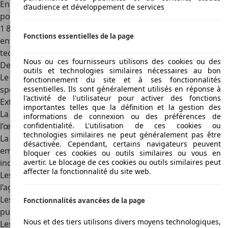
En leasing, les mensualités débutent autour de 1 100 €
d’audience et développement de services
pour les versions mild hybrid et peuvent atteindre plus de
1 800 € pour la Trofeo. Les coûts d’entretien restent élevés
Fonctions essentielles de la page
en raison du standing
Maserati
et de la complexité
technique des motorisations.
Nous ou ces fournisseurs utilisons des cookies ou des
Design
outils et technologies similaires nécessaires au bon
Le
Maserati Grecale
incarne à la perfection l’élégance
fonctionnement du site et à ses fonctionnalités
sportive italienne, tant à l’extérieur qu’à l’intérieur.
essentielles. Ils sont généralement utilisés en réponse à
l'activité de l'utilisateur pour activer des fonctions
Extérieur : l’élégance sportive à l’italienne
importantes telles que la définition et la gestion des
La silhouette du
Maserati Grecale
attire immédiatement
informations de connexion ou des préférences de
l’œil par ses proportions dynamiques.
confidentialité. L'utilisation de ces cookies ou
technologies similaires ne peut généralement pas être
La calandre Maserati à grandes lamelles verticales,
désactivée. Cependant, certains navigateurs peuvent
emblème de la marque, confère au SUV une présence
bloquer ces cookies ou outils similaires ou vous en
indéniable sur la route.
avertir. Le blocage de ces cookies ou outils similaires peut
affecter la fonctionnalité du site web.
Les phares LED effilés inspirés de la MC20 accentuent
l’agressivité du regard.
Les lignes sculptées des flancs renforcent la perception de
Fonctionnalités avancées de la page
puissance, tout en conservant une certaine fluidité.
Nous et des tiers utilisons divers moyens technologiques,
Les jantes, allant de 19 à 21 pouces, changent radicalement