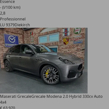
Essence
- (l/100 km)
2
,
8
Professionnel
LU 9379
Diekirch
Maserati Grecale
Grecale Modena 2.0 Hybrid 330cv Auto
4x4
€ 63.970