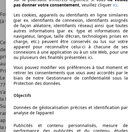
look extérieur plus agressif, reflétant pleinement
pas donner votre consentement
, veuillez cliquer
ici
.
la sportivité Maserati.
Folgore
La version Folgore, attendue pour 2025, promet
Les cookies, appareils ou identifiants en ligne similaires
(par ex. identifiants de connexion, identifiants assignés
(à venir)
un design spécifique, une calandre fermée et des
de façon aléatoire, identifiants réseau) ainsi que toutes
finitions intérieures exclusives, tout en offrant une
autres informations (par ex. type et informations de
motorisation électrique puissante et silencieuse.
navigateur, langue, taille d’écran, technologies prises en
charge, etc.) peuvent être conservés ou lus sur votre
Ces différentes finitions permettent au
Maserati Grecale
appareil pour reconnaître celui-ci à chacune de ses
de séduire une clientèle variée, allant de ceux qui
connexions à une application ou à un site Web, pour une
privilégient l’élégance discrète à ceux qui veulent un SUV
ou plusieurs des finalités présentées ici.
au tempérament explosif.
Vous pouvez modifier vos préférences à tout moment et
Prix
retirer les consentements que vous avez accordés par le
Le prix neuf du
Maserati Grecale
débute aux alentours de
biais de notre Gestionnaire de confidentialité sous la
Protection des données.
77 000 € pour la version GT. Les versions Modena
s’affichent autour de 85 000 €, tandis que la Trofeo franchit
Objectifs
la barre des 115 000 €, selon les options choisies.
Sur le marché belge de l’occasion, le modèle est encore
Données de géolocalisation précises et identification par
analyse de l’appareil
rare, mais les premiers exemplaires commencent à
apparaître, généralement entre 65 000 € et 95 000 € selon
Publicités et contenu personnalisés, mesure de
la motorisation et le kilométrage.
performance des publicités et du contenu, études