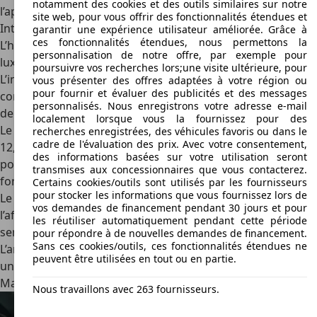
notamment des cookies et des outils similaires sur notre
l’apparence du véhicule selon la finition choisie.
site web, pour vous offrir des fonctionnalités étendues et
Intérieur : artisanat italien et high-tech
garantir une expérience utilisateur améliorée. Grâce à
ces fonctionnalités étendues, nous permettons la
L’habitacle du
Maserati Grecale
est un subtil mélange de
personnalisation de notre offre, par exemple pour
luxe et de modernité.
poursuivre vos recherches lors;une visite ultérieure, pour
L’intérieur se distingue par des matériaux haut de gamme,
vous présenter des offres adaptées à votre région ou
pour fournir et évaluer des publicités et des messages
comme le cuir pleine fleur, l’Alcantara ou les inserts en fibre
personnalisés. Nous enregistrons votre adresse e-mail
de carbone, selon la version.
localement lorsque vous la fournissez pour des
Le système multimédia MIA s’affiche sur un écran tactile de
recherches enregistrées, des véhicules favoris ou dans le
cadre de l'évaluation des prix. Avec votre consentement,
12,3 pouces, complété par un second écran inférieur de 8,8
des informations basées sur votre utilisation seront
pouces pour la gestion de laclimatisation et d’autres
transmises aux concessionnaires que vous contacterez.
fonctions.
Certains cookies/outils sont utilisés par les fournisseurs
pour stocker les informations que vous fournissez lors de
Le Digital Cluster personnalisable permet d’adapter
vos demandes de financement pendant 30 jours et pour
l’affichage aux préférences du conducteur, renforçant le
les réutiliser automatiquement pendant cette période
sentiment d’exclusivité.
pour répondre à de nouvelles demandes de financement.
Sans ces cookies/outils, ces fonctionnalités étendues ne
L’ambiance lumineuse intérieure est paramétrable, créant
peuvent être utilisées en tout ou en partie.
une atmosphère élégante et sophistiquée, fidèle à l’esprit
Maserati.
Nous travaillons avec 263 fournisseurs.