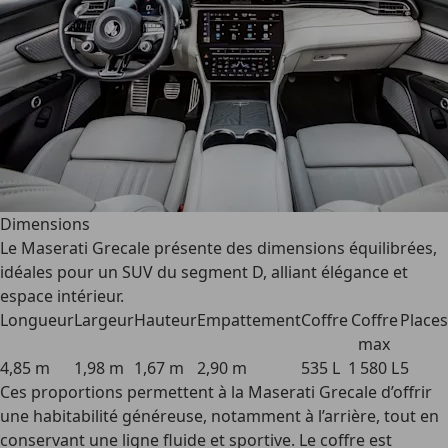
Dimensions
Le
Maserati Grecale
présente des dimensions équilibrées,
idéales pour un SUV du segment D, alliant élégance et
espace intérieur.
Longueur
Largeur
Hauteur
Empattement
Coffre
Coffre
Places
max
4,85 m
1,98 m
1,67 m
2,90 m
535 L
1 580 L
5
Ces proportions permettent à la
Maserati Grecale
d’offrir
une habitabilité généreuse, notamment à l’arrière, tout en
conservant une ligne fluide et sportive. Le coffre est