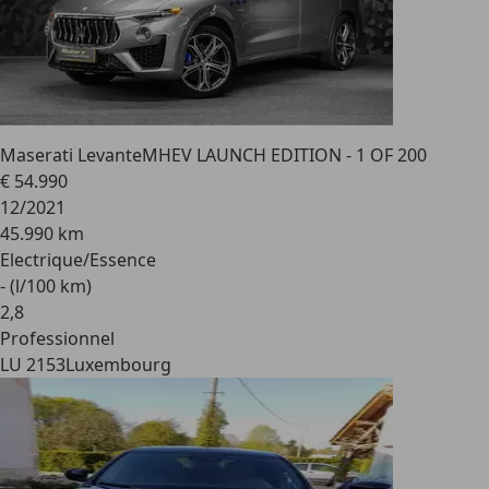
Maserati Levante
MHEV LAUNCH EDITION - 1 OF 200
€ 54.990
12/2021
45.990 km
Electrique/Essence
- (l/100 km)
2
,
8
Professionnel
LU 2153
Luxembourg