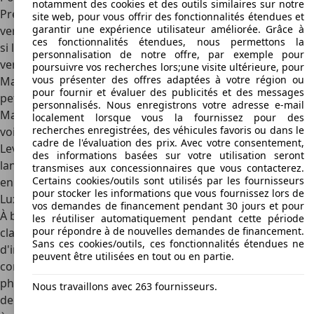
notamment des cookies et des outils similaires sur notre
Présenté au public en 2016, le Maserati Levante était la
site web, pour vous offrir des fonctionnalités étendues et
garantir une expérience utilisateur améliorée. Grâce à
version de production du concept Kubang de 2011, même
ces fonctionnalités étendues, nous permettons la
si le Levante est devenu
beaucoup plus beau que sa
personnalisation de notre offre, par exemple pour
version concept
. Tous les éléments de design typiques de
poursuivre vos recherches lors;une visite ultérieure, pour
vous présenter des offres adaptées à votre région ou
Maserati sont présents, avec le museau pointu, les trois
pour fournir et évaluer des publicités et des messages
petites bouches d'aération sur les ailes avant et le logo
personnalisés. Nous enregistrons votre adresse e-mail
Maserati sur le pilier C. La ligne générale fait paraître la
localement lorsque vous la fournissez pour des
recherches enregistrées, des véhicules favoris ou dans le
voiture beaucoup plus compacte qu'elle n'est en réalité. Le
cadre de l'évaluation des prix. Avec votre consentement,
Levante a reçu plusieurs mises à jour depuis son
des informations basées sur votre utilisation seront
lancement, mais la plus importante est intervenue en 2021,
transmises aux concessionnaires que vous contacterez.
Certains cookies/outils sont utilisés par les fournisseurs
en même temps que le lancement de l'Hybride.
pour stocker les informations que vous fournissez lors de
Luxueux, mais pas aussi high-tech que la concurrence
vos demandes de financement pendant 30 jours et pour
À bord, vous disposez toujours d'un
intérieur assez
les réutiliser automatiquement pendant cette période
pour répondre à de nouvelles demandes de financement.
classique
, avec des compteurs analogiques, un écran
Sans ces cookies/outils, ces fonctionnalités étendues ne
d'infodivertissement relativement petit (par rapport à la
peuvent être utilisées en tout ou en partie.
concurrence, en tout cas) et de nombreux boutons
physiques, qui sont devenus plus agréables à utiliser
Nous travaillons avec 263 fournisseurs.
depuis les différentes mises à jour. En outre, comme il sied