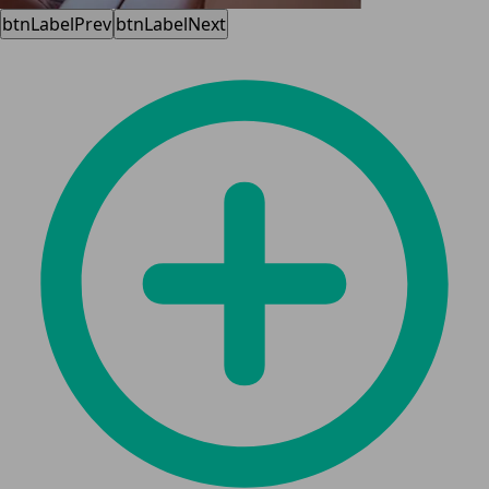
btnLabelPrev
btnLabelNext