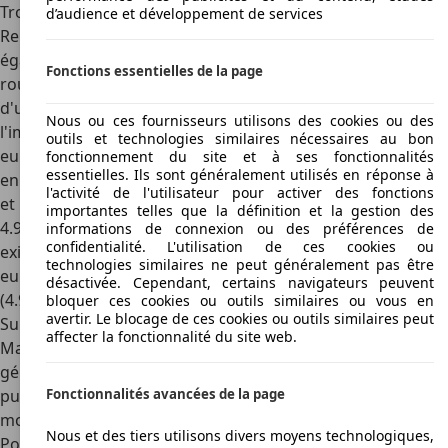
Trofeo V8 coûte au moins 177.050 euros.
d’audience et développement de services
Remarque : outre la différence de prix de base, il existe
également une
grande différence en termes de taxe
Fonctions essentielles de la page
routière
entre les modèles. Alors que la GT Hybrid équipée
d'un quatre cylindres de 2 litres coûte 3 770,12 euros à
Nous ou ces fournisseurs utilisons des cookies ou des
l'immatriculation en Flandre et 478 euros par an (4 957
outils et technologies similaires nécessaires au bon
euros de TMC et 446 euros de taxe annuelle à Bruxelles et
fonctionnement du site et à ses fonctionnalités
essentielles. Ils sont généralement utilisés en réponse à
en Wallonie), la Modena exige une TMC de 12 594,09 euros
l'activité de l'utilisateur pour activer des fonctions
et une taxe annuelle de 1. 141,12 euros (respectivement
importantes telles que la définition et la gestion des
4.957 et 854,96 euros à Bruxelles et en Wallonie). Le Trofeo
informations de connexion ou des préférences de
confidentialité. L'utilisation de ces cookies ou
exige également une mise en circulation de 12.594,09
technologies similaires ne peut généralement pas être
euros et sa taxe annuelle est de 2.830,88 euros en Flandre
désactivée. Cependant, certains navigateurs peuvent
(4.957 euros et 1.914,53 euros à Bruxelles et en Wallonie) !
bloquer ces cookies ou outils similaires ou vous en
avertir. Le blocage de ces cookies ou outils similaires peut
Sur le marché de l'occasion, vous pouvez trouver une
affecter la fonctionnalité du site web.
Maserati Levante
à partir de 41 000 euros
, le diesel étant
généralement l'option la moins chère, bien que vous
puissiez également trouver une version à essence pour
Fonctionnalités avancées de la page
moins de 50 000 euros.
Nous et des tiers utilisons divers moyens technologiques,
Points forts du design et intérieur