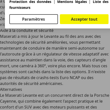
à une luxueuse italienne, vous disposez de beaucoup de
|
|
Protection des données
Mentions légales
Liste des
cuir (du moins si vous payez un supplément) et, en option,
fournisseurs
d'un revêtement de sièges en soie naturelle d'Ermenegildo
Zegna. On est très à l'aise à bord, même si le Levante
Paramètres
Accepter tout
n'offre pas le plus grand espace intérieur de sa catégorie.
Aide à la conduite et sécurité
Maserati a mis à jour le Levante au fil des ans avec des
technologies de sécurité améliorées, vous permettant
maintenant de conduire de manière semi-autonome sur
l'autoroute grâce à un régulateur de vitesse adaptatif avec
assistance au maintien dans la voie, des capteurs d'angle
mort, une caméra à 360°, voire plus encore. Mais tous ces
systèmes sont cachés dans la liste des options. Il n'existe
pas de résultats de crashs-tests Euro NCAP ou des
autorités de sécurité américaines.
Alternatives
Le Maserati Levante est un concurrent direct de la
Porsche
Cayenn
e, qui combine également l'aspect pratique et le
confort d'un SUV avec des moteurs puissants et des