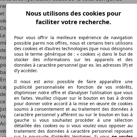
remplace le V6, moins puissant. Les quatre roues motrices
Nous utilisons des cookies pour
et la transmission automatique à 8 rapports ZF sont de
série sur tous les Levante.
faciliter votre recherche.
Dimensions
Le Levante ne semble pas si grand, mais il mesure tout de
Pour vous offrir la meilleure expérience de navigation
même
5 mètres de long
, 1,97 mètre de large et 1,68 mètre
possible parmi nos offres, nous et certains tiers utilisons
des cookies et d’autres technologies (que nous désignons
de haut. Son poids est également élevé : de 2,1 à 2,2
sous le terme générique de : « cookies ») dans le but de
tonnes, selon la motorisation. À bord, vous avez de la place
stocker des informations sur les appareils et des
pour cinq personnes, bien que la place du milieu sur la
données à caractère personnel (par ex. les adresses IP) et
d’y accéder.
banquette arrière soit plutôt réservée aux dépanages.
En termes de praticité, le Levante dispose d'un coffre d'une
Il nous est ainsi possible de faire apparaître une
capacité de 580 à 1 625 litres, légèrement inférieur à celui
publicité personnalisée en fonction de vos intérêts,
d’optimiser notre offre et d’analyser l’utilisation que vous
de la concurrence. En termes de capacité de remorquage,
en faites. Veuillez cliquer sur le bouton en bas à droite
ce n’est pas mal :
chaque motorisation peut remorquer
pour donner votre accord à la mise en œuvre de cookies
jusqu'à 2,7 tonnes
.
soumis à consentement et au traitement des données à
caractère personnel y afférent ou sur le bouton en bas à
Versions
gauche si vous souhaitez procéder à une sélection
Actuellement, la gamme Maserati Levante se compose de 3
détaillée des cookies ou si vous voulez vous opposer au
versions : la
GT
, la
Modena
et la
Trofeo
. Outre les
traitement des données à caractère personnel reposant
sur la poursuite d’intérêts légitimes. Si vous
ne voulez