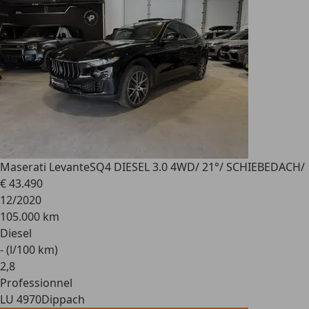
Maserati Levante
SQ4 DIESEL 3.0 4WD/ 21°/ SCHIEBEDACH/
€ 43.490
12/2020
105.000 km
Diesel
- (l/100 km)
2
,
8
Professionnel
LU 4970
Dippach