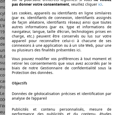
différences d'équipement, il s'agit également de 3
pas donner votre consentement
, veuillez cliquer
ici
.
motorisations différentes : la GT dispose du quatre
cylindres "hybride", la Modena du V6 de 430 ch et la Trofeo
Les cookies, appareils ou identifiants en ligne similaires
(par ex. identifiants de connexion, identifiants assignés
du V8 de 580 ch.
de façon aléatoire, identifiants réseau) ainsi que toutes
L'équipement de base du Levante comprend des jantes de
autres informations (par ex. type et informations de
19 pouces, un intérieur en cuir noir, rouge ou brun avec
navigateur, langue, taille d’écran, technologies prises en
charge, etc.) peuvent être conservés ou lus sur votre
des sièges avant à réglage électrique, un simple régulateur
appareil pour reconnaître celui-ci à chacune de ses
de vitesse, des capteurs de stationnement avant et arrière,
connexions à une application ou à un site Web, pour une
un hayon électrique et un écran d'infodivertissement de
ou plusieurs des finalités présentées ici.
8,4 pouces avec Android Auto. Vous devrez payer un
Vous pouvez modifier vos préférences à tout moment et
supplément pour un grand nombre de choses, comme par
retirer les consentements que vous avez accordés par le
biais de notre Gestionnaire de confidentialité sous la
exemple les systèmes d'aide à la conduite active, les
Protection des données.
couleurs et jantes spéciales, le chauffage des sièges, une
caméra de recul, etc.
Objectifs
Prix du neuf et de l'occasion
Le Maserati Levante est en vente en Belgique
à partir de 97
Données de géolocalisation précises et identification par
analyse de l’appareil
000 €
. Il s’agit alors de la version GT Hybrid avec
l'équipement de base mentionné ci-dessus. Pour 131.350
Publicités et contenu personnalisés, mesure de
euros, vous avez le Levante Modena avec V6 ; le Levante
performance des publicités et du contenu, études