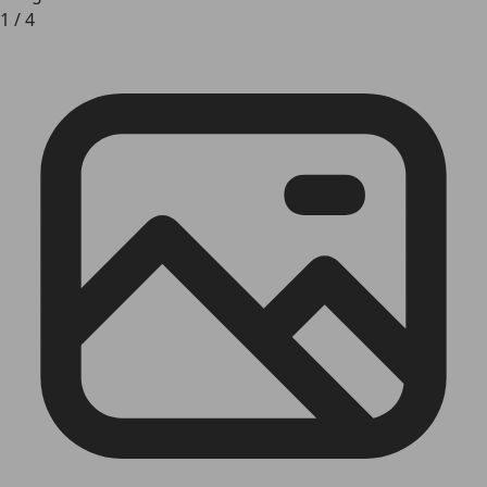
1
/
4