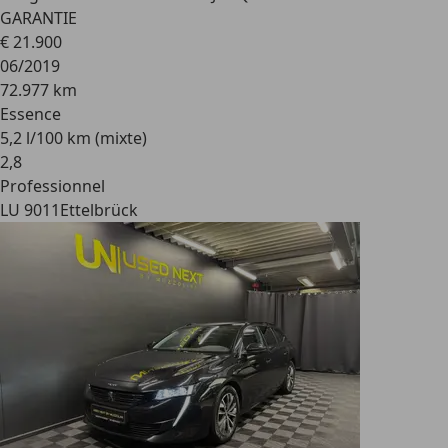
GARANTIE
€ 21.900
06/2019
72.977 km
Essence
5,2 l/100 km (mixte)
2
,
8
Professionnel
LU 9011
Ettelbrück