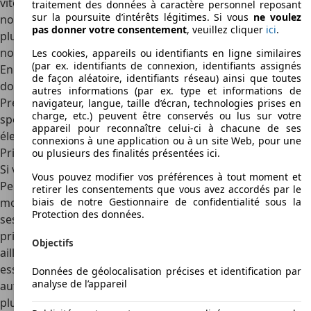
vitesse adaptatif, des jantes de 17 pouces et de
traitement des données à caractère personnel reposant
sur la poursuite d’intérêts légitimes. Si vous
ne voulez
nombreuses aides à la conduite. La GT y ajoute une sauce
pas donner votre consentement
, veuillez cliquer
ici
.
plus sportive avec des jantes de 18 pouces, des garnitures
noircies et un volant sport en cuir.
Les cookies, appareils ou identifiants en ligne similaires
(par ex. identifiants de connexion, identifiants assignés
En outre, la
508 SW PSE
a sa propre finition, et ne peut
de façon aléatoire, identifiants réseau) ainsi que toutes
donc être commandée que dans un seul niveau de finition.
autres informations (par ex. type et informations de
Presque tout y est immédiatement inclus, jusqu'aux jantes
navigateur, langue, taille d’écran, technologies prises en
charge, etc.) peuvent être conservés ou lus sur votre
spécifiques de 20 pouces et aux sièges massants à réglage
appareil pour reconnaître celui-ci à chacune de ses
électrique.
connexions à une application ou à un site Web, pour une
Prix
ou plusieurs des finalités présentées ici.
Si vous passez actuellement chez le concessionnaire
Vous pouvez modifier vos préférences à tout moment et
Peugeot pour une nouvelle 508, vous devriez avoir
au
retirer les consentements que vous avez accordés par le
moins 45 465 €
en poche. Ce n'est pas rien par rapport à
biais de notre Gestionnaire de confidentialité sous la
Protection des données.
ses concurrents, mais on relativise en sachant que pour ce
prix-là, on obtient tout de suite une version Allure. Par
Objectifs
ailleurs, le modèle le moins cher est équipé du moteur à
essence 1,2 litre de 130 ch et d'une boîte de vitesses
Données de géolocalisation précises et identification par
analyse de l’appareil
automatique. Le break (SW) coûte exactement 1 800 € de
plus avec le même équipement et le même moteur. Si vous