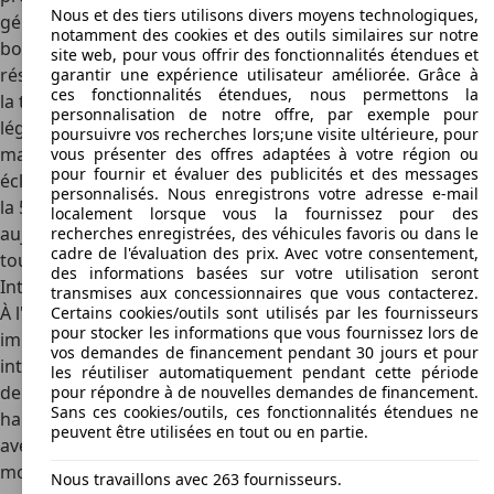
Nous et des tiers utilisons divers moyens technologiques,
génération de sa 508. Alors qu’elle affichait auparavant un
notamment des cookies et des outils similaires sur notre
bon design tout en rondeur, ce nouveau modèle joue
site web, pour vous offrir des fonctionnalités étendues et
résolument la carte du
dynamisme
. Ainsi, contrairement à
garantir une expérience utilisateur améliorée. Grâce à
ces fonctionnalités étendues, nous permettons la
la tendance habituelle du marché, elle est devenue
personnalisation de notre offre, par exemple pour
légèrement plus compacte, complétant ces dimensions
poursuivre vos recherches lors;une visite ultérieure, pour
maniables par une ligne de toit de coupé inclinée et un
vous présenter des offres adaptées à votre région ou
pour fournir et évaluer des publicités et des messages
éclairage LED prononcé pour un look plus robuste. En fait,
personnalisés. Nous enregistrons votre adresse e-mail
la 508 a été la première à montrer ces dents à LED, et
localement lorsque vous la fournissez pour des
aujourd'hui cette signature lumineuse revient sur presque
recherches enregistrées, des véhicules favoris ou dans le
cadre de l'évaluation des prix. Avec votre consentement,
tous les modèles Peugeot.
des informations basées sur votre utilisation seront
Intérieur
transmises aux concessionnaires que vous contacterez.
À l'intérieur, la nouvelle 508 SW n'est pas moins
Certains cookies/outils sont utilisés par les fournisseurs
pour stocker les informations que vous fournissez lors de
impressionnante. Alors que nous étions habitués à des
vos demandes de financement pendant 30 jours et pour
intérieurs ternes avec des plastiques souvent bon marché
les réutiliser automatiquement pendant cette période
de la part de Peugeot, cette berline pourrait présenter un
pour répondre à de nouvelles demandes de financement.
Sans ces cookies/outils, ces fonctionnalités étendues ne
habitacle
au design futuriste
qui combine des textiles rétro
peuvent être utilisées en tout ou en partie.
avec un style sportif et épuré. Là encore, les Français
montent leur minuscule volant anguleux si bas que le
Nous travaillons avec 263 fournisseurs.