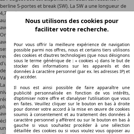
berline 5-portes et break (SW). La SW a une
longueur de
4,78 mètres, largeur de 1,86 mètre
. Si vous comparez cela
Nous utilisons des cookies pour
aux concurrents du segment D, la Peugeot 508 fait jeu égal
avec les BMW Série 3 et Mercedes-Benz Classe C.
faciliter votre recherche.
On le remarque également dans le
volume du coffre
, car
avec
487 litres
, le coffre de la 508 SW surpasse également
Pour vous offrir la meilleure expérience de navigation
ses rivales allemandes avec son volume de 520 litres. En
possible parmi nos offres, nous et certains tiers utilisons
des cookies et d’autres technologies (que nous désignons
revanche, vous serez plus à l'aise en passager à l'arrière
sous le terme générique de : « cookies ») dans le but de
d'une BMW ou d'une Mercedes, car la ligne de toit inclinée
stocker des informations sur les appareils et des
de la Peugeot limite quelque peu la garde au toit et l'accès.
données à caractère personnel (par ex. les adresses IP) et
d’y accéder.
Variantes
La Peugeot 508 SW est également disponible en
trois
Il nous est ainsi possible de faire apparaître une
niveaux de finition
: Active, Allure et GT. Au moment de la
publicité personnalisée en fonction de vos intérêts,
d’optimiser notre offre et d’analyser l’utilisation que vous
rédaction de cet article (été 2022), cependant, l'Active n'est
en faites. Veuillez cliquer sur le bouton en bas à droite
plus disponible, et la gamme commence immédiatement
pour donner votre accord à la mise en œuvre de cookies
avec l'Allure, joliment équipée. Elle offre, par exemple, un
soumis à consentement et au traitement des données à
caractère personnel y afférent ou sur le bouton en bas à
éclairage LED, un système d'entrée et de sortie sans clé,
gauche si vous souhaitez procéder à une sélection
une climatisation automatique bizone, un régulateur de
détaillée des cookies ou si vous voulez vous opposer au