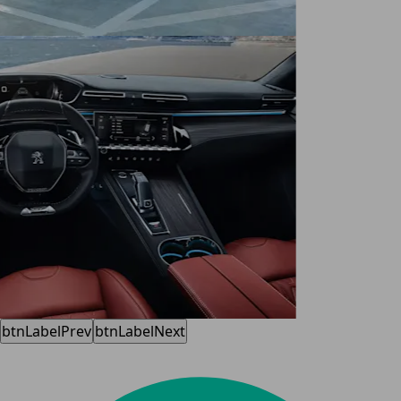
btnLabelPrev
btnLabelNext