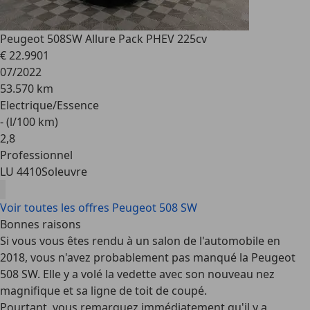
Peugeot 508
SW Allure Pack PHEV 225cv
€ 22.990
1
07/2022
53.570 km
Electrique/Essence
- (l/100 km)
2
,
8
Professionnel
LU 4410
Soleuvre
Voir toutes les offres Peugeot 508 SW
Bonnes raisons
Si vous vous êtes rendu à un salon de l'automobile en
2018, vous n'avez probablement pas manqué la Peugeot
508 SW. Elle y a volé la vedette avec son
nouveau nez
magnifique
et sa ligne de toit de coupé.
Pourtant, vous remarquez immédiatement qu'il y a