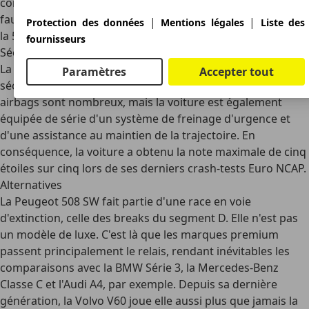
compteur doit être vu au-dessus plutôt qu'au travers. Il
faut s'y habituer, mais cela ajoute encore au dynamisme de
|
|
Protection des données
Mentions légales
Liste des
la 508.
fournisseurs
Sécurité
La Peugeot 508 obtient de bons résultats en termes de
Paramètres
Accepter tout
sécurité passive et active
. Par exemple, non seulement les
airbags sont nombreux, mais la voiture est également
équipée de série d'un système de freinage d'urgence et
d'une assistance au maintien de la trajectoire. En
conséquence, la voiture a obtenu la note maximale de cinq
étoiles sur cinq lors de ses derniers crash-tests
Euro NCAP
.
Alternatives
La Peugeot 508 SW fait partie d'une race en voie
d'extinction, celle des breaks du segment D. Elle n'est pas
un modèle de luxe. C'est là que les marques premium
passent principalement le relais, rendant inévitables les
comparaisons avec la BMW Série 3, la Mercedes-Benz
Classe C et l'Audi A4, par exemple. Depuis sa dernière
génération, la Volvo V60 joue elle aussi plus que jamais la