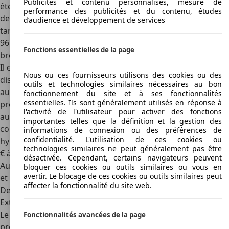
Publicités et contenu personnalisés, mesure de
êtes à la recherche d'une hybride rechargeable, vous
performance des publicités et du contenu, études
devez compter au moins 54 715 € pour une Hybrid 225,
d’audience et développement de services
tandis que la 508 PSE sportive commence à partir de 74
965 €. La berline coûte 1 800 euros de moins que la version
Fonctions essentielles de la page
break.
Il existe également de nombreuses 508 SW déjà
Nous ou ces fournisseurs utilisons des cookies ou des
disponibles sur le
marché de l'occasion
. L'offre commence
outils et technologies similaires nécessaires au bon
autour de 18 000 € pour un exemplaire diesel de la
fonctionnement du site et à ses fonctionnalités
essentielles. Ils sont généralement utilisés en réponse à
première année de fabrication avec pas mal de kilomètres
l'activité de l'utilisateur pour activer des fonctions
au compteur. Pour un modèle à essence similaire, il faut
importantes telles que la définition et la gestion des
compter environ 4 000 € de plus. Si vous recherchez un
informations de connexion ou des préférences de
confidentialité. L'utilisation de ces cookies ou
hybride rechargeable, vous verrez des prix allant de 30 000
technologies similaires ne peut généralement pas être
€ à environ 50 000 € pour un jeune modèle d'occasion.
désactivée. Cependant, certains navigateurs peuvent
Autour de ce prix, l'offre de la sportive 508 PSE commence,
bloquer ces cookies ou outils similaires ou vous en
avertir. Le blocage de ces cookies ou outils similaires peut
et elle peut atteindre plus de 60 000 €.
affecter la fonctionnalité du site web.
Design
Extérieur
Le moins que l'on puisse dire, c'est que Peugeot a fait des
Fonctionnalités avancées de la page
progrès dans la transition entre la première et la deuxième