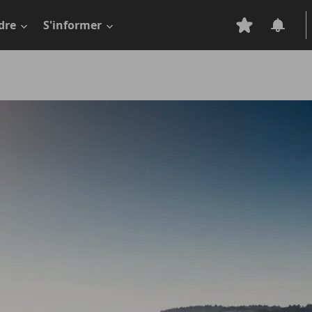
dre
S'informer